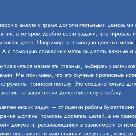
 версию вместе с тремя дополнительными ценовыми 
евник, в котором удобно вести задачи, планировать и
ртировать дела. Например, с помощью цветных меток
е. А с помощью словесных меток выделять важные и
оупражняться назначать главных, выбирать участников
емии. Мы понимаем, что это скучные прописные исти
струменты приносят пользу. Это создано только для 
взвалив на ваши плечи дополнительную работу.
авленческих задач — от оценки работы бухгалтерии 
ерения должны помогать достигать целей, а не стано
вой» документ, развивающийся в зависимости от изме
ичке перечислены мои планы и результаты, которых я