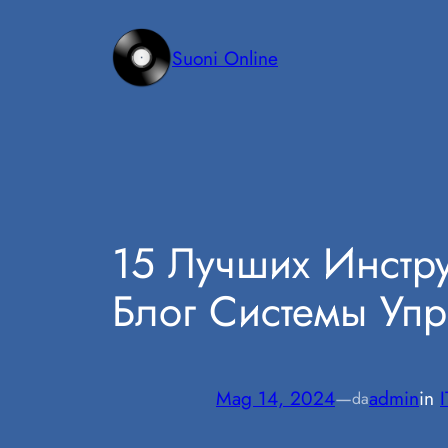
Vai
al
Suoni Online
contenuto
15 Лучших Инстр
Блог Системы Упр
Mag 14, 2024
—
admin
in
da