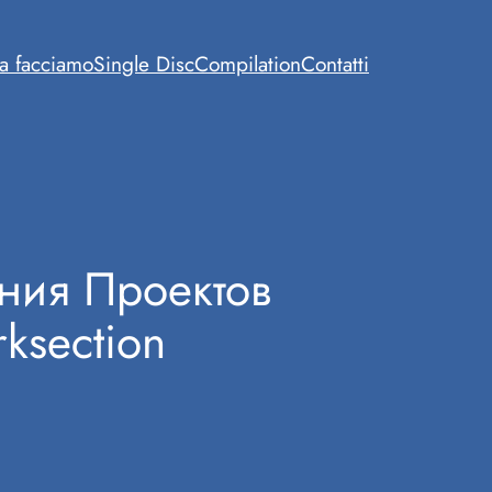
a facciamo
Single Disc
Compilation
Contatti
ния Проектов
ksection