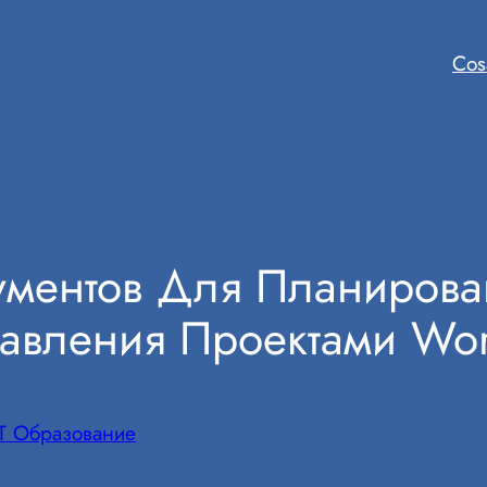
Cos
ументов Для Планирова
авления Проектами Wor
IT Образование