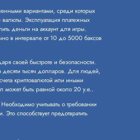
сленными вариантами, среди которых
 валюты. Эксплуатация платежных
ить деньги на аккаунт для игры.
чно в интервале от 10 до 5000 баксов
даря своей быстроте и безопасности.
 десяти тысяч долларов. Для людей,
 счета криптовалютой или иными
 может быть равной около 20 у.е..
 Необходимо учитывать о требовании
Это способствует предотвратить