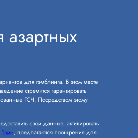
я азартных
риантов для гэмблинга. В этом месте
ведение стремится гарантировать
рованные ГСЧ. Посредством этому
едоставить свои данные, активировать
р
1вин
, предлагаются поощрения для