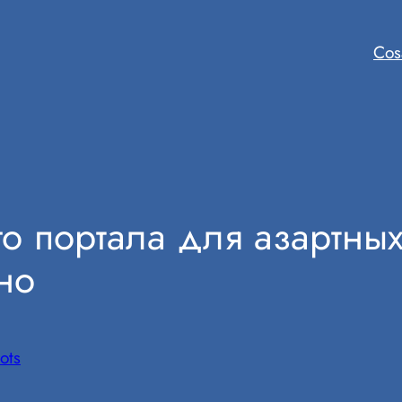
Cos
о портала для азартных
но
lots