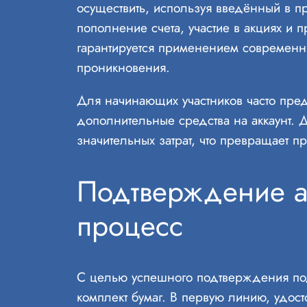
осуществить, используя введённый в пр
пополнение счета, участие в акциях и 
гарантируется применением современн
проникновения.
Для начинающих участников часто пред
дополнительные средства на аккаунт. 
значительных затрат, что превращает 
Подтверждение а
процесс
С целью успешного подтверждения подл
комплект бумаг. В первую линию, удос