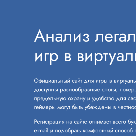
Анализ легал
игр в виртуа
Официальный сайт для игры в виртуаль
доступны разнообразные слоты, покер,
предельную охрану и удобство для сво
геймеры могут быть убеждены в честнос
Регистрация на сайте отнимает всего б
e-mail и подобрать комфортный способ