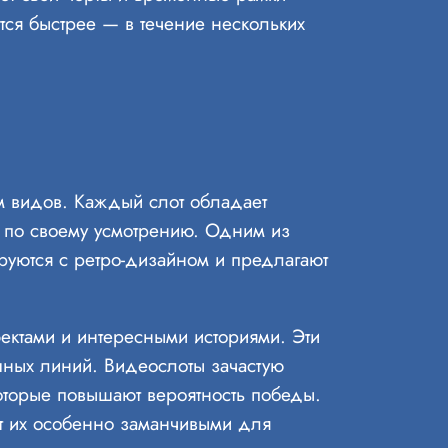
ся быстрее — в течение нескольких
м видов. Каждый слот обладает
е по своему усмотрению. Одним из
руются с ретро-дизайном и предлагают
ектами и интересными историями. Эти
шных линий. Видеослоты зачастую
которые повышают вероятность победы.
т их особенно заманчивыми для