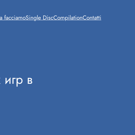
a facciamo
Single Disc
Compilation
Contatti
 игр в