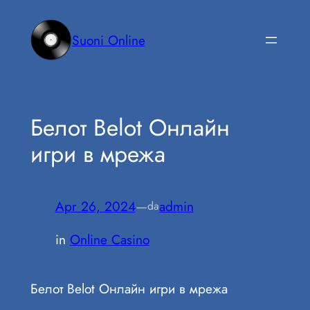
Vai
al
Suoni Online
contenuto
Белот Belot Онлайн
игри в мрежа
Apr 26, 2024
—
admin
da
in
Online Casino
Белот Belot Онлайн игри в мрежа