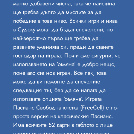
малко добавени числа, така че наистина
ще трябва дълго да мислите за да
победите в това ниво. Всички игри и нива
в Судоку могат да бъдат спечелени, но
най-вероятно първо ще трябва да
развиете уменията си, преди да станете
господар на играта. Почти сме сигурни, че
използването на ‘отмяна’ е добро нещо,
поне ако сте нов играч. Все пак, това
може да ви помогне да спечелите
следващия път, без да се налага да
използвате опцията ‘отмяна’. Играта
Пасианс Свободна клетка (FreeCell) е по-
проста версия на класическия Пасианс.
Има всичките 52 карти в таблото с лице
нагоре от самото начало и предоставя