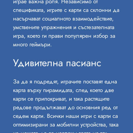
играе важна роля. Независимо от
спецификата, игрите с карти са склонни да
насърчават социалното взаимодействие,
умствените упражнения и състезателната
игра, което ги прави популярен избор за
много геймъри.
Удивителна пасианс
За да я подредят, играчите поставят една
карта върху пирамидата, след което две
карти се припокриват, и така растящите
редове продължават до основния ред от
седем карти. Всички наши игри с карти са
оптимизирани за мобилни устройства, така
че можете да се наслаждавате на тях