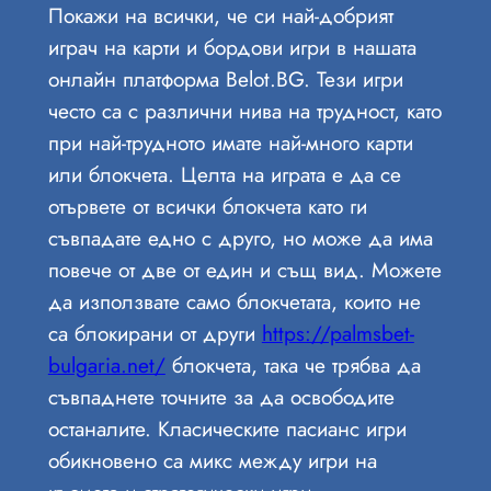
Покажи на всички, че си най-добрият
играч на карти и бордови игри в нашата
онлайн платформа Belot.BG. Тези игри
често са с различни нива на трудност, като
при най-трудното имате най-много карти
или блокчета. Целта на играта е да се
отървете от всички блокчета като ги
съвпадате едно с друго, но може да има
повече от две от един и същ вид. Можете
да използвате само блокчетата, които не
са блокирани от други
https://palmsbet-
bulgaria.net/
блокчета, така че трябва да
съвпаднете точните за да освободите
останалите. Класическите пасианс игри
обикновено са микс между игри на