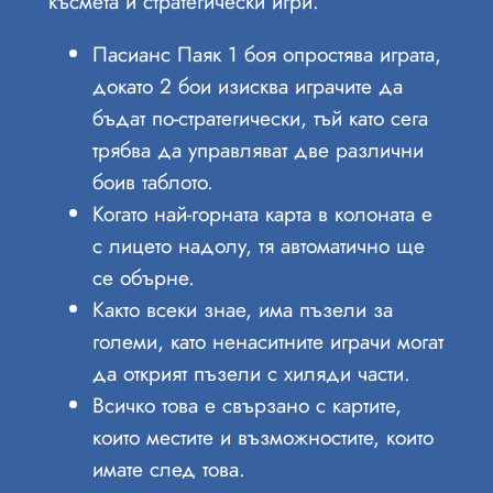
късмета и стратегически игри.
Пасианс Паяк 1 боя опростява играта,
докато 2 бои изисква играчите да
бъдат по-стратегически, тъй като сега
трябва да управляват две различни
боив таблото.
Когато най-горната карта в колоната е
с лицето надолу, тя автоматично ще
се обърне.
Както всеки знае, има пъзели за
големи, като ненаситните играчи могат
да открият пъзели с хиляди части.
Всичко това е свързано с картите,
които местите и възможностите, които
имате след това.