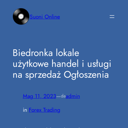
Vai
al
Suoni Online
contenuto
Biedronka lokale
użytkowe handel i usługi
na sprzedaż Ogłoszenia
Mag 11, 2023
—
admin
da
in
Forex Trading