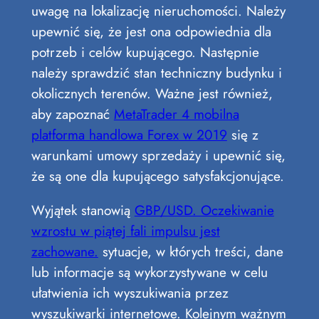
uwagę na lokalizację nieruchomości. Należy
upewnić się, że jest ona odpowiednia dla
potrzeb i celów kupującego. Następnie
należy sprawdzić stan techniczny budynku i
okolicznych terenów. Ważne jest również,
aby zapoznać
MetaTrader 4 mobilna
platforma handlowa Forex w 2019
się z
warunkami umowy sprzedaży i upewnić się,
że są one dla kupującego satysfakcjonujące.
Wyjątek stanowią
GBP/USD. Oczekiwanie
wzrostu w piątej fali impulsu jest
zachowane.
sytuacje, w których treści, dane
lub informacje są wykorzystywane w celu
ułatwienia ich wyszukiwania przez
wyszukiwarki internetowe. Kolejnym ważnym