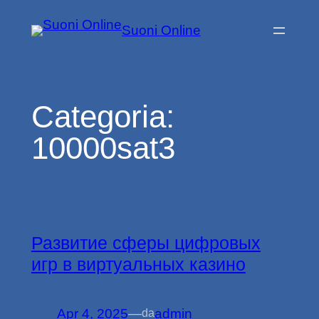
Vai
Suoni Online
al
contenuto
Categoria:
10000sat3
Развитие сферы цифровых
игр в виртуальных казино
Apr 4, 2025
—
admin
da