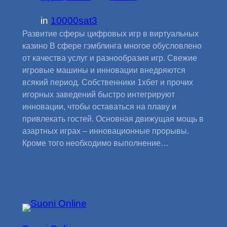
in
10000sat3
Развитие сферы цифровых игр в виртуальных
казино В сфере гэмблинга многое обусловлено
от качества услуг и разнообразия игр. Свежие
игровые машины и инновации внедряются
всякий период. Собственники 1хбет и прочих
игорных заведений быстро интегрируют
инновации, чтобы оставаться на плаву и
привлекать гостей. Основная движущая мощь в
азартных играх – инновационные прорывы.
Кроме того необходимо выполнение…