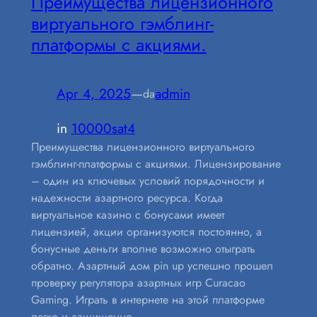
Преимущества лицензионного
виртуального гэмблинг-
платформы с акциями.
Apr 4, 2025
—
admin
da
in
10000sat4
Преимущества лицензионного виртуального
гэмблинг-платформы с акциями. Лицензирование
– один из ключевых условий порядочности и
надежности азартного ресурса. Когда
виртуальное казино с бонусами имеет
лицензией, акции организуются постоянно, а
бонусные деньги вполне возможно отыграть
обратно. Азартный дом pin up успешно прошел
проверку регулятора азартных игр Curacao
Gaming. Играть в интернете на этой платформе
легко и защищенно.…