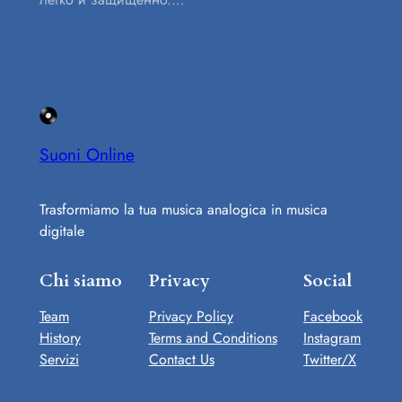
Suoni Online
Trasformiamo la tua musica analogica in musica
digitale
Chi siamo
Privacy
Social
Team
Privacy Policy
Facebook
History
Terms and Conditions
Instagram
Servizi
Contact Us
Twitter/X