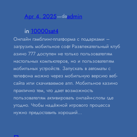
Apr 4, 2025
—
admin
da
in
10000sat4
Онлайн гэмблинг-платформа с подарками –
загрузить мобильное софт Развлекательный клуб
азино 777 доступен не только пользователям
настольных компьютеров, но и пользователям
мобильных устройств. Запускать в автоматы с
телефона можно через мобильную версию веб-
сайта или скачиваемое апп. Мобильное казино
практично тем, что дает возможность
пользователям активировать онлайн-слоты где
угодно. Чтобы надёжной игрового процесса
нужно предоставить хороший…