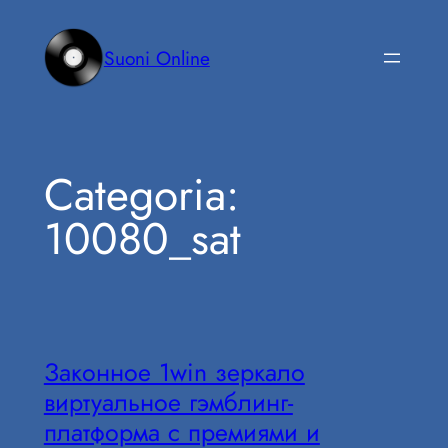
Vai
al
Suoni Online
contenuto
Categoria:
10080_sat
Законное 1win зеркало
виртуальное гэмблинг-
платформа с премиями и