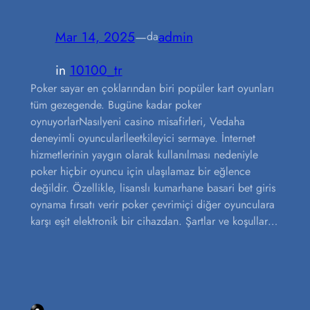
Mar 14, 2025
—
admin
da
in
10100_tr
Poker sayar en çoklarından biri popüler kart oyunları
tüm gezegende. Bugüne kadar poker
oynuyorlarNasılyeni casino misafirleri, Vedaha
deneyimli oyuncularİleetkileyici sermaye. İnternet
hizmetlerinin yaygın olarak kullanılması nedeniyle
poker hiçbir oyuncu için ulaşılamaz bir eğlence
değildir. Özellikle, lisanslı kumarhane basari bet giris
oynama fırsatı verir poker çevrimiçi diğer oyunculara
karşı eşit elektronik bir cihazdan. Şartlar ve koşullar…