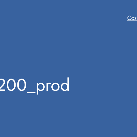
Cos
200_prod