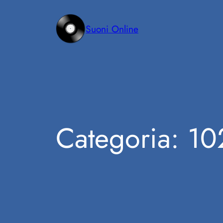
Vai
al
Suoni Online
contenuto
Categoria:
10