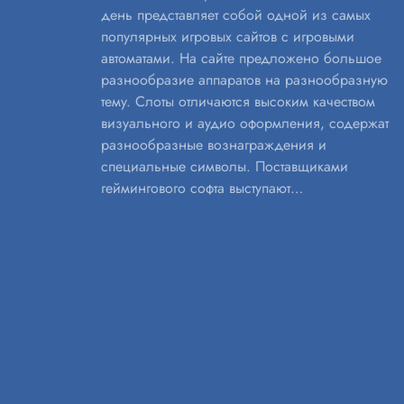
день представляет собой одной из самых
популярных игровых сайтов с игровыми
автоматами. На сайте предложено большое
разнообразие аппаратов на разнообразную
тему. Слоты отличаются высоким качеством
визуального и аудио оформления, содержат
разнообразные вознаграждения и
специальные символы. Поставщиками
геймингового софта выступают…