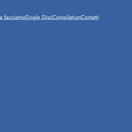
a facciamo
Single Disc
Compilation
Contatti