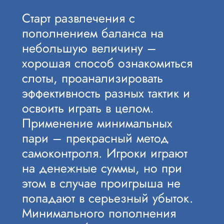
Старт развлечения с
пополнением баланса на
небольшую величину –
хорошая способ ознакомиться
слоты, проанализировать
эффективность разных тактик и
освоить играть в целом.
Применение минимальных
пари – прекрасный метод
самоконтроля. Игроки играют
на денежные суммы, но при
этом в случае проигрыша не
попадают в серьезный убыток.
Минимального пополнения