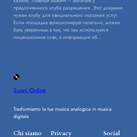
казино. Главный момент – наличие у
предпочтенного клуба разрешения. Этот документ
нужен клубу для официального оказания услуг.
Если площадка функционирует легально, можно
быть уверенным в том, что там используется
лицензионное софт, а информация об…
Suoni Online
Trasformiamo la tua musica analogica in musica
digitale
Chi siamo
Privacy
Social