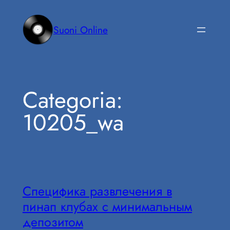
Vai
al
Suoni Online
contenuto
Categoria:
10205_wa
Специфика развлечения в
пинап клубах с минимальным
депозитом