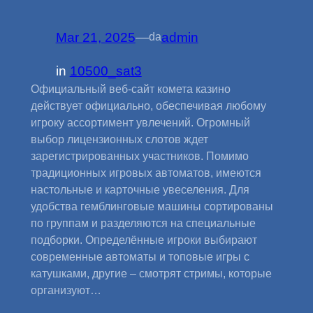
Mar 21, 2025
—
admin
da
in
10500_sat3
Официальный веб-сайт комета казино
действует официально, обеспечивая любому
игроку ассортимент увлечений. Огромный
выбор лицензионных слотов ждет
зарегистрированных участников. Помимо
традиционных игровых автоматов, имеются
настольные и карточные увеселения. Для
удобства гемблинговые машины сортированы
по группам и разделяются на специальные
подборки. Определённые игроки выбирают
современные автоматы и топовые игры с
катушками, другие – смотрят стримы, которые
организуют…