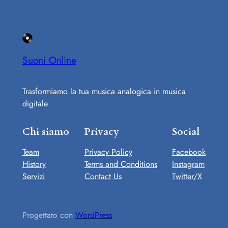
Suoni Online
Trasformiamo la tua musica analogica in musica
digitale
Chi siamo
Privacy
Social
Team
Privacy Policy
Facebook
History
Terms and Conditions
Instagram
Servizi
Contact Us
Twitter/X
Progettato con
WordPress