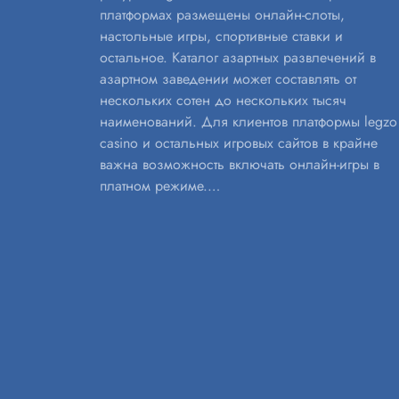
платформах размещены онлайн-слоты,
настольные игры, спортивные ставки и
остальное. Каталог азартных развлечений в
азартном заведении может составлять от
нескольких сотен до нескольких тысяч
наименований. Для клиентов платформы legzo
casino и остальных игровых сайтов в крайне
важна возможность включать онлайн-игры в
платном режиме.…