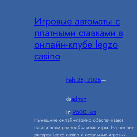
Игровые автоматы с
платными ставками в
онлайн-клубе legzo
casino
Feb 28, 2025
—
admin
da
in
9500_wa
Нынешние онлайн-казино обеспечивают
посетителям разнообразные игры. На онлайн-
ресурсе legzo casino и остальных игровых