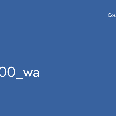
Cos
00_wa