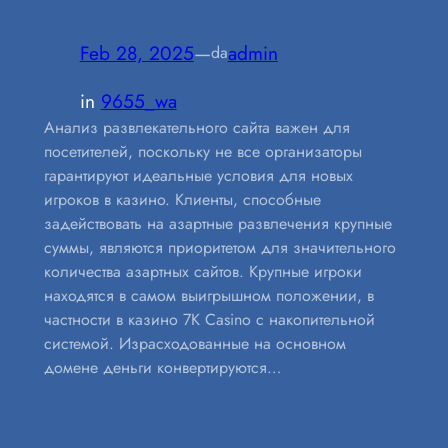
Feb 28, 2025
—
admin
da
in
9655_wa
Анализ развлекательного сайта важен для
посетителей, поскольку не все организаторы
гарантируют идеальные условия для новых
игроков в казино. Клиенты, способные
задействовать на азартные развлечения крупные
суммы, являются приоритетом для значительного
количества азартных сайтов. Крупные игроки
находятся в самом выигрышном положении, в
частности в казино 7K Casino с накопительной
системой. Израсходованные на основном
домене деньги конвертируются…