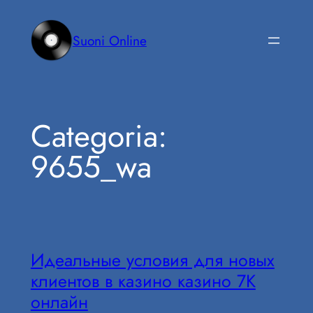
Vai
al
Suoni Online
contenuto
Categoria:
9655_wa
Идеальные условия для новых
клиентов в казино казино 7К
онлайн