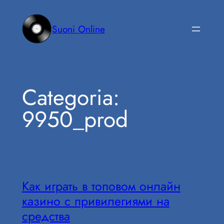
Vai
al
Suoni Online
contenuto
Categoria:
9950_prod
Как играть в топовом онлайн
казино с привилегиями на
средства