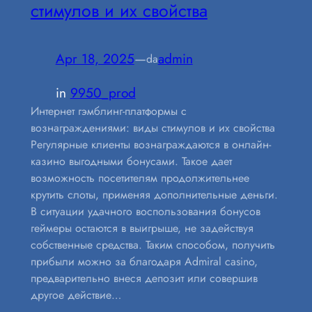
стимулов и их свойства
Apr 18, 2025
—
admin
da
in
9950_prod
Интернет гэмблинг-платформы с
вознаграждениями: виды стимулов и их свойства
Регулярные клиенты вознаграждаются в онлайн-
казино выгодными бонусами. Такое дает
возможность посетителям продолжительнее
крутить слоты, применяя дополнительные деньги.
В ситуации удачного воспользования бонусов
геймеры остаются в выигрыше, не задействуя
собственные средства. Таким способом, получить
прибыли можно за благодаря Admiral casino,
предварительно внеся депозит или совершив
другое действие…