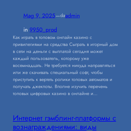
Mag 9, 2025
—
admin
da
in
9950_prod
Как играть в топовом онлайн казино с
привилегиями на средства Сыграть в игорный дом
в сети на деньги с выплатой сегодня может
каждый пользователь, которому уже
восемнадцать. Не требуется никуда направляться
или же скачивать специальный софт, чтобы
приступить к вертеть ролики топовых автоматов и
получать джекпоты. Вполне изучить перечень
топовых цифровых казино в онлайне и…
Интернет гэмблинг-платформы с
вознаграждениями: виды