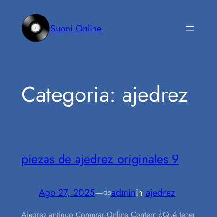
Vai
al
Suoni Online
contenuto
Categoria:
ajedrez
piezas de ajedrez originales 9
Ago 27, 2025
—
admin
in
ajedrez
da
Ajedrez antiguo Comprar Online Content ¿Qué tener