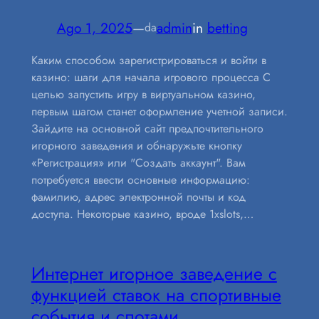
Ago 1, 2025
—
admin
in
betting
da
Каким способом зарегистрироваться и войти в
казино: шаги для начала игрового процесса С
целью запустить игру в виртуальном казино,
первым шагом станет оформление учетной записи.
Зайдите на основной сайт предпочтительного
игорного заведения и обнаружьте кнопку
«Регистрация» или "Создать аккаунт". Вам
потребуется ввести основные информацию:
фамилию, адрес электронной почты и код
доступа. Некоторые казино, вроде 1xslots,…
Интернет игорное заведение с
функцией ставок на спортивные
события и слотами