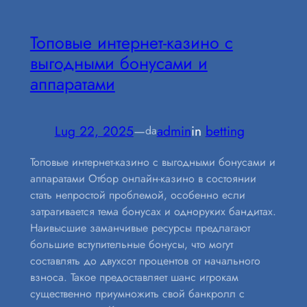
Топовые интернет-казино с
выгодными бонусами и
аппаратами
Lug 22, 2025
—
admin
in
betting
da
Топовые интернет-казино с выгодными бонусами и
аппаратами Отбор онлайн-казино в состоянии
стать непростой проблемой, особенно если
затрагивается тема бонусах и одноруких бандитах.
Наивысшие заманчивые ресурсы предлагают
большие вступительные бонусы, что могут
составлять до двухсот процентов от начального
взноса. Такое предоставляет шанс игрокам
существенно приумножить свой банкролл с