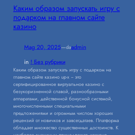
Каким образом запускать игру с
подарком на главном сайте
казино
Mag 20, 2025
—
admin
da
in
! Без рубрики
Каким образом запускать игру с подарком на
главном сайте казино up-x − это
сертифицированное виртуальное казино с
безукоризненной славой, разнообразными
аппаратами, действенной бонусной системой,
многочисленными специальными
предложениями и огромным числом хороших
рецензий от новичков и завсегдатаев. Платформа
обладает множество существенных достоинств. К
наиболее значимым принадлежат: искусно