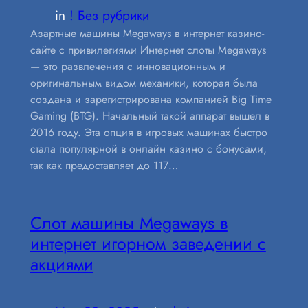
in
! Без рубрики
Азартные машины Megaways в интернет казино-
сайте с привилегиями Интернет слоты Megaways
— это развлечения с инновационным и
оригинальным видом механики, которая была
создана и зарегистрирована компанией Big Time
Gaming (BTG). Начальный такой аппарат вышел в
2016 году. Эта опция в игровых машинах быстро
стала популярной в онлайн казино с бонусами,
так как предоставляет до 117…
Слот машины Megaways в
интернет игорном заведении с
акциями