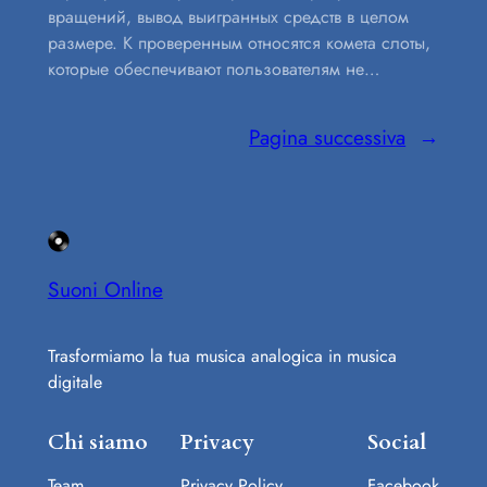
вращений, вывод выигранных средств в целом
размере. К проверенным относятся комета слоты,
которые обеспечивают пользователям не…
Pagina successiva
→
Suoni Online
Trasformiamo la tua musica analogica in musica
digitale
Chi siamo
Privacy
Social
Team
Privacy Policy
Facebook