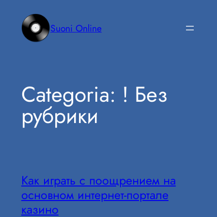
Vai
al
Suoni Online
contenuto
Categoria:
! Без
рубрики
Как играть с поощрением на
основном интернет-портале
казино