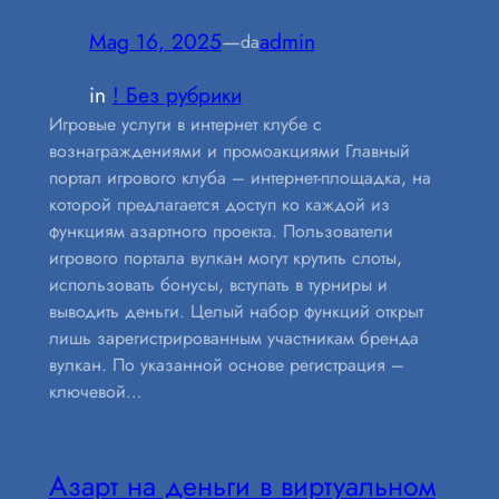
Mag 16, 2025
—
admin
da
in
! Без рубрики
Игровые услуги в интернет клубе с
вознаграждениями и промоакциями Главный
портал игрового клуба – интернет-площадка, на
которой предлагается доступ ко каждой из
функциям азартного проекта. Пользователи
игрового портала вулкан могут крутить слоты,
использовать бонусы, вступать в турниры и
выводить деньги. Целый набор функций открыт
лишь зарегистрированным участникам бренда
вулкан. По указанной основе регистрация –
ключевой…
Азарт на деньги в виртуальном