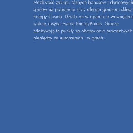
Możliwość zakupu różnych bonusów i darmowych
spinów na popularne sloty oferuje graczom sklep
Energy Casino. Działa on w oparciu o wewnętrzn
walutę kasyna zwaną EnergyPoints. Gracze
zdobywają te punkty za obstawianie prawdziwych
pieniędzy na automatach i w grach…