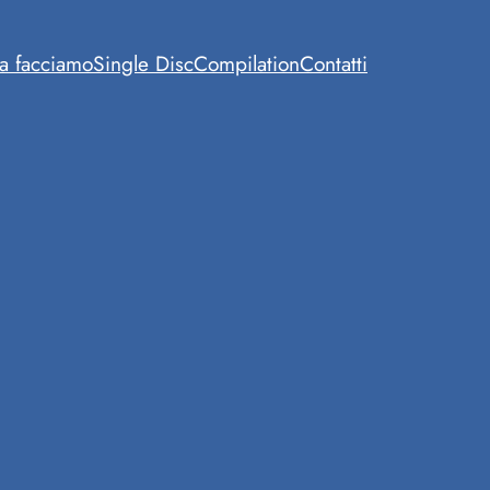
a facciamo
Single Disc
Compilation
Contatti