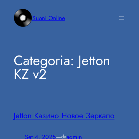
Vai
al
Suoni Online
contenuto
Categoria:
Jetton
KZ v2
Jetton Казино Новое Зеркало
Set 4, 2025
—
admin
da