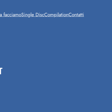
a facciamo
Single Disc
Compilation
Contatti
т