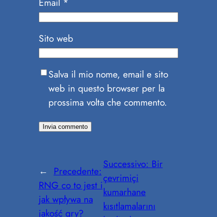
Email
*
Sito web
Salva il mio nome, email e sito
web in questo browser per la
prossima volta che commento.
Successivo:
Bir
←
Precedente:
çevrimiçi
RNG co to jest i
kumarhane
jak wpływa na
kısıtlamalarını
jakość gry?