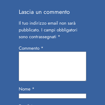
Lascia un commento
Il tuo indirizzo email non sarà
pubblicato.
I campi obbligatori
sono contrassegnati
*
Commento
*
Nome
*