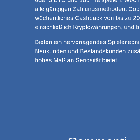
alle gängigen Zahlungsmethoden. Cobb
wöchentliches Cashback von bis zu 20%
einschließlich Kryptowährungen, und b
Bieten ein hervorragendes Spielerlebni
Neukunden und Bestandskunden zusätzli
hohes Maß an Seriosität bietet.