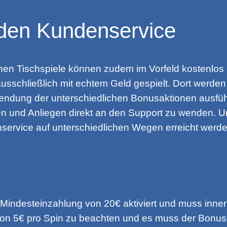
 den Kundenservice
schen Tischspiele können zudem im Vorfeld kostenlo
ausschließlich mit echtem Geld gespielt. Dort werden
endung der unterschiedlichen Bonusaktionen ausführ
agen und Anliegen direkt an den Support zu wenden. 
service auf unterschiedlichen Wegen erreicht werd
Mindesteinzahlung von 20€ aktiviert und muss inne
it von 5€ pro Spin zu beachten und es muss der Bon