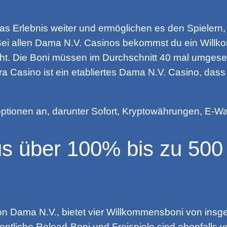
s Erlebnis weiter und ermöglichen es den Spielern, 
 Bei allen Dama N.V. Casinos bekommst du ein Wil
eht. Die Boni müssen im Durchschnitt 40 mal umges
 Casino ist ein etabliertes Dama N.V. Casino, das
ptionen an, darunter Sofort, Kryptowährungen, E-Wa
 über 100% bis zu 500
n Dama N.V., bietet vier Willkommensboni von insg
tliche Reload-Boni und Freispiele sind ebenfalls ver