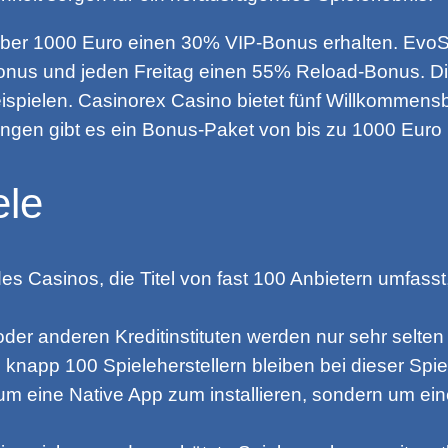
über 1000 Euro einen 30% VIP-Bonus erhalten. Evo
nus und jeden Freitag einen 55% Reload-Bonus. Die P
ispielen. Casinorex Casino bietet fünf Willkommen
ungen gibt es ein Bonus-Paket von bis zu 1000 Euro 
ele
es Casinos, die Titel von fast 100 Anbietern umfasst
er anderen Kreditinstituten werden nur sehr selte
 knapp 100 Spieleherstellern bleiben bei dieser Sp
t um eine Native App zum installieren, sondern um e