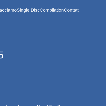
facciamo
Single Disc
Compilation
Contatti
5