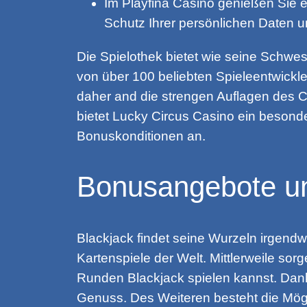
Im Playfina Casino genießen Sie 
Schutz Ihrer persönlichen Daten u
Die Spielothek bietet wie seine Schwe
von über 100 beliebten Spieleentwickle
daher and die strengen Auflagen des
bietet Lucky Circus Casino ein besonde
Bonuskonditionen an.
Bonusangebote u
Blackjack findet seine Wurzeln irgend
Kartenspiele der Welt. Mittlerweile so
Runden Blackjack spielen kannst. Dan
Genuss. Des Weiteren besteht die Mögli