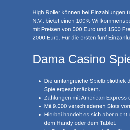
High Roller können bei Einzahlungen 
N.V., bietet einen 100% Willkommensbo
mit Preisen von 500 Euro und 1500 Fre
2000 Euro. Für die ersten fünf Einzahl
Dama Casino Spi
Die umfangreiche Spielbibliothek d
Spielergeschmäckern.
Zahlungen mit American Express od
Mit 9.000 verschiedenen Slots von
Hierbei handelt es sich aber nich
dem Handy oder dem Tablet.