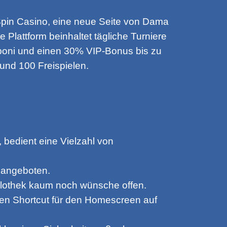
Spin Casino, eine neue Seite von Dama
lattform beinhaltet tägliche Turniere
sboni und einen 30% VIP-Bonus bis zu
und 100 Freispielen.
, bedient eine Vielzahl von
n angeboten.
ielothek kaum noch wünsche offen.
inen Shortcut für den Homescreen auf