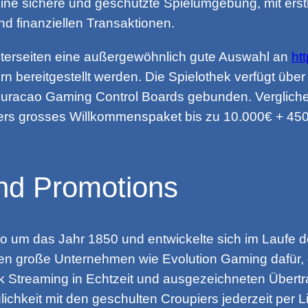
eine sichere und geschützte Spielumgebung, mit e
nd finanziellen Transaktionen.
sterseiten eine außergewöhnlich gute Auswahl an
ht
rn bereitgestellt werden. Die Spielothek verfügt üb
 Curacao Gaming Control Boards gebunden. Verglic
rs grosses Willkommenspaket bis zu 10.000€ + 450 F
nd Promotions
wo um das Jahr 1850 und entwickelte sich im Laufe d
rgen große Unternehmen wie Evolution Gaming dafür, 
k Streaming in Echtzeit und ausgezeichneten Übert
chkeit mit den geschulten Croupiers jederzeit per Li