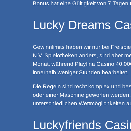
Bonus hat eine Gültigkeit von 7 Tagen
Lucky Dreams Ca
Gewinnlimits haben wir nur bei Freispi
N.V. Spielotheken anders, sind aber me
Monat, während Playfina Casino 40.00
innerhalb weniger Stunden bearbeitet.
Die Regeln sind recht komplex und beso
oder einer Maschine geworfen werden. 
unterschiedlichen Wettmöglichkeiten a
Luckyfriends Casi