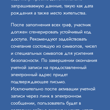
запрашиваемую данные, такую как дата
рождения а также место жительства.
После заполнения всех граф, участник
должен сгенерировать устойчивый код
доступа. Рекомендуют задействовать
сочетание состоящую из символов, чисел
и специальных символов для усиления
безопасности. По завершении окончания
учетной записи на предоставленный
электронный адрес придет
подтверждающее письмо.
Исключительно после активации учетной
записи через линк в электронном
сообщении, пользователь будет в