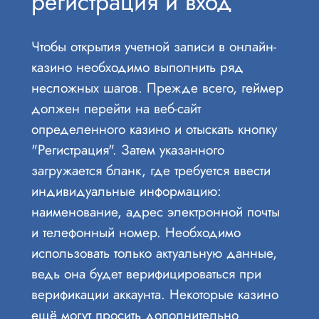
регистрация и вход
Чтобы открытия учетной записи в онлайн-
казино необходимо выполнить ряд
несложных шагов. Прежде всего, геймер
должен перейти на веб-сайт
определенного казино и отыскать кнопку
"Регистрация". Затем указанного
загружается бланк, где требуется ввести
индивидуальные информацию:
наименование, адрес электронной почты
и телефонный номер. Необходимо
использовать только актуальную данные,
ведь она будет верифицироваться при
верификации аккаунта. Некоторые казино
ещё могут просить дополнительно