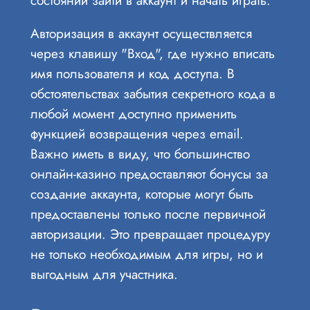
состоянии зайти в аккаунт и начать играть.
Авторизация в аккаунт осуществляется
через клавишу "Вход", где нужно вписать
имя пользователя и код доступа. В
обстоятельствах забытия секретного кода в
любой момент доступно применить
функцией возвращения через email.
Важно иметь в виду, что большинство
онлайн-казино предоставляют бонусы за
создание аккаунта, которые могут быть
предоставлены только после первичной
авторизации. Это превращает процедуру
не только необходимым для игры, но и
выгодным для участника.