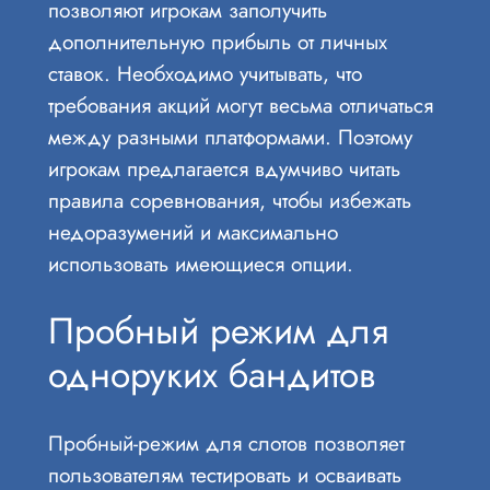
позволяют игрокам заполучить
дополнительную прибыль от личных
ставок. Необходимо учитывать, что
требования акций могут весьма отличаться
между разными платформами. Поэтому
игрокам предлагается вдумчиво читать
правила соревнования, чтобы избежать
недоразумений и максимально
использовать имеющиеся опции.
Пробный режим для
одноруких бандитов
Пробный-режим для слотов позволяет
пользователям тестировать и осваивать