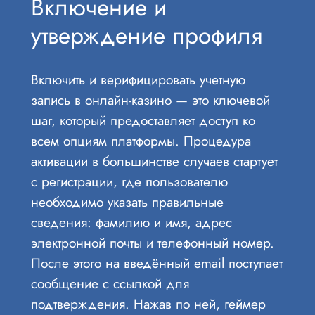
Включение и
утверждение профиля
Включить и верифицировать учетную
запись в онлайн-казино — это ключевой
шаг, который предоставляет доступ ко
всем опциям платформы. Процедура
активации в большинстве случаев стартует
с регистрации, где пользователю
необходимо указать правильные
сведения: фамилию и имя, адрес
электронной почты и телефонный номер.
После этого на введённый email поступает
сообщение с ссылкой для
подтверждения. Нажав по ней, геймер