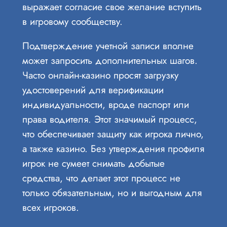
выражает согласие свое желание вступить
в игровому сообществу.
Подтверждение учетной записи вполне
может запросить дополнительных шагов.
Часто онлайн-казино просят загрузку
удостоверений для верификации
индивидуальности, вроде паспорт или
права водителя. Этот значимый процесс,
что обеспечивает защиту как игрока лично,
а также казино. Без утверждения профиля
игрок не сумеет снимать добытые
средства, что делает этот процесс не
только обязательным, но и выгодным для
всех игроков.