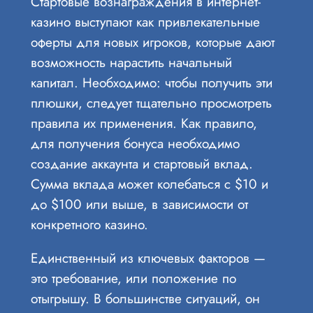
Стартовые вознаграждения в интернет-
казино выступают как привлекательные
оферты для новых игроков, которые дают
возможность нарастить начальный
капитал. Необходимо: чтобы получить эти
плюшки, следует тщательно просмотреть
правила их применения. Как правило,
для получения бонуса необходимо
создание аккаунта и стартовый вклад.
Сумма вклада может колебаться с $10 и
до $100 или выше, в зависимости от
конкретного казино.
Единственный из ключевых факторов —
это требование, или положение по
отыгрышу. В большинстве ситуаций, он