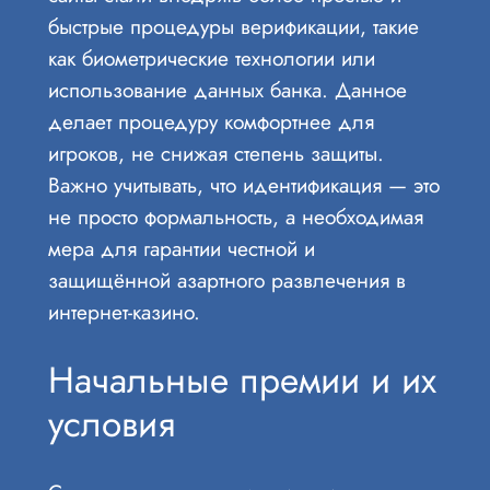
быстрые процедуры верификации, такие
как биометрические технологии или
использование данных банка. Данное
делает процедуру комфортнее для
игроков, не снижая степень защиты.
Важно учитывать, что идентификация — это
не просто формальность, а необходимая
мера для гарантии честной и
защищённой азартного развлечения в
интернет-казино.
Начальные премии и их
условия