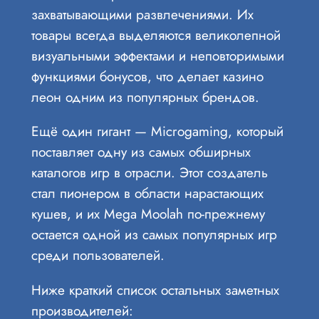
захватывающими развлечениями. Их
товары всегда выделяются великолепной
визуальными эффектами и неповторимыми
функциями бонусов, что делает казино
леон одним из популярных брендов.
Ещё один гигант — Microgaming, который
поставляет одну из самых обширных
каталогов игр в отрасли. Этот создатель
стал пионером в области нарастающих
кушев, и их Mega Moolah по-прежнему
остается одной из самых популярных игр
среди пользователей.
Ниже краткий список остальных заметных
производителей: