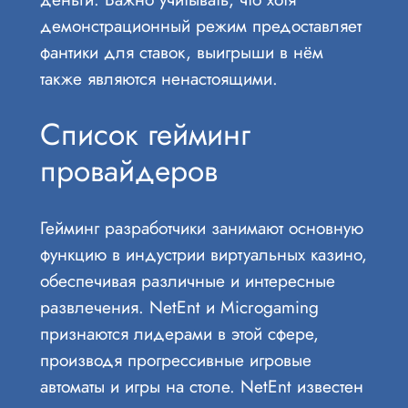
демонстрационный режим предоставляет
фантики для ставок, выигрыши в нём
также являются ненастоящими.
Список гейминг
провайдеров
Гейминг разработчики занимают основную
функцию в индустрии виртуальных казино,
обеспечивая различные и интересные
развлечения. NetEnt и Microgaming
признаются лидерами в этой сфере,
производя прогрессивные игровые
автоматы и игры на столе. NetEnt известен