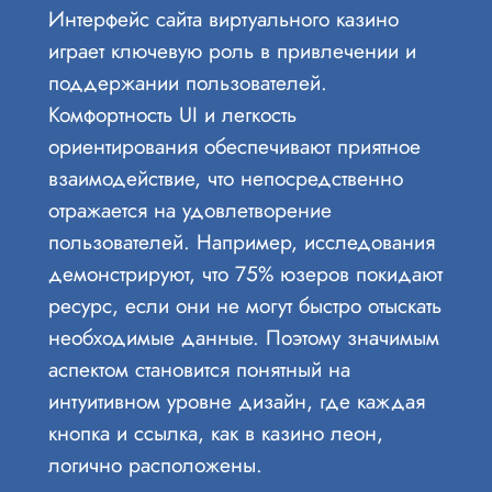
Интерфейс сайта виртуального казино
играет ключевую роль в привлечении и
поддержании пользователей.
Комфортность UI и легкость
ориентирования обеспечивают приятное
взаимодействие, что непосредственно
отражается на удовлетворение
пользователей. Например, исследования
демонстрируют, что 75% юзеров покидают
ресурс, если они не могут быстро отыскать
необходимые данные. Поэтому значимым
аспектом становится понятный на
интуитивном уровне дизайн, где каждая
кнопка и ссылка, как в казино леон,
логично расположены.