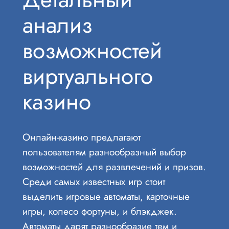
анализ
возможностей
виртуального
казино
Онлайн-казино предлагают
пользователям разнообразный выбор
возможностей для развлечений и призов.
Среди самых известных игр стоит
выделить игровые автоматы, карточные
игры, колесо фортуны, и блэкджек.
Автоматы дарят разнообразие тем и