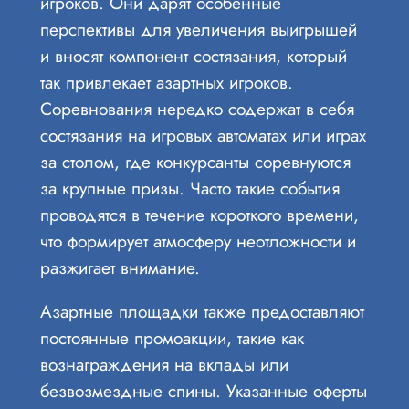
игроков. Они дарят особенные
перспективы для увеличения выигрышей
и вносят компонент состязания, который
так привлекает азартных игроков.
Соревнования нередко содержат в себя
состязания на игровых автоматах или играх
за столом, где конкурсанты соревнуются
за крупные призы. Часто такие события
проводятся в течение короткого времени,
что формирует атмосферу неотложности и
разжигает внимание.
Азартные площадки также предоставляют
постоянные промоакции, такие как
вознаграждения на вклады или
безвозмездные спины. Указанные оферты