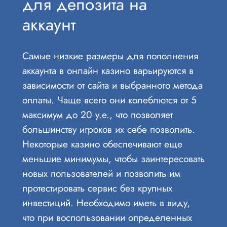
для депозита на
аккаунт
Самые низкие размеры для пополнения
аккаунта в онлайн казино варьируются в
зависимости от сайта и выбранного метода
оплаты. Чаще всего они колеблются от 5
максимум до 20 у.е., что позволяет
большинству игроков их себе позволить.
Некоторые казино обеспечивают еще
меньшие минимумы, чтобы заинтересовать
новых пользователей и позволить им
протестировать сервис без крупных
инвестиций. Необходимо иметь в виду,
что при воспользовании определенных