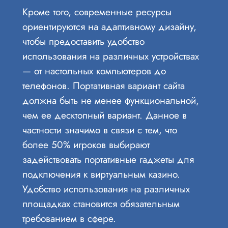
Кроме того, современные ресурсы
ориентируются на адаптивному дизайну,
чтобы предоставить удобство
использования на различных устройствах
— от настольных компьютеров до
телефонов. Портативная вариант сайта
должна быть не менее функциональной,
чем ее десктопный вариант. Данное в
частности значимо в связи с тем, что
более 50% игроков выбирают
задействовать портативные гаджеты для
подключения к виртуальным казино.
Удобство использования на различных
площадках становится обязательным
требованием в сфере.