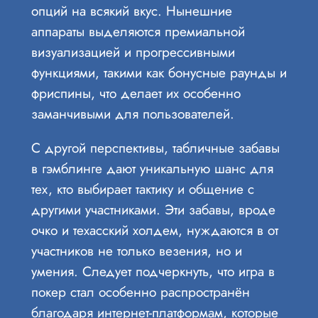
опций на всякий вкус. Нынешние
аппараты выделяются премиальной
визуализацией и прогрессивными
функциями, такими как бонусные раунды и
фриспины, что делает их особенно
заманчивыми для пользователей.
С другой перспективы, табличные забавы
в гэмблинге дают уникальную шанс для
тех, кто выбирает тактику и общение с
другими участниками. Эти забавы, вроде
очко и техасский холдем, нуждаются в от
участников не только везения, но и
умения. Следует подчеркнуть, что игра в
покер стал особенно распространён
благодаря интернет-платформам, которые