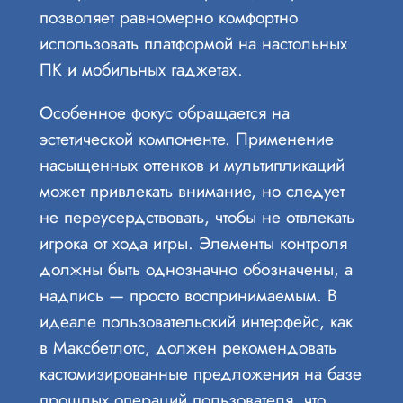
позволяет равномерно комфортно
использовать платформой на настольных
ПК и мобильных гаджетах.
Особенное фокус обращается на
эстетической компоненте. Применение
насыщенных оттенков и мультипликаций
может привлекать внимание, но следует
не переусердствовать, чтобы не отвлекать
игрока от хода игры. Элементы контроля
должны быть однозначно обозначены, а
надпись — просто воспринимаемым. В
идеале пользовательский интерфейс, как
в Максбетлотс, должен рекомендовать
кастомизированные предложения на базе
прошлых операций пользователя, что