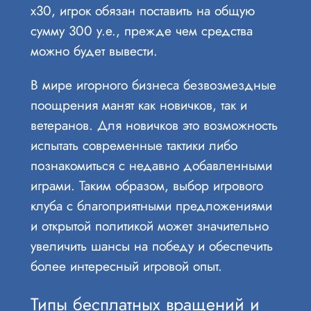
x30, игрок обязан поставить на общую
сумму 300 у.е., прежде чем средства
можно будет вывести.
В мире игорного бизнеса безвозмездные
поощрения манят как новичков, так и
ветеранов. Для новичков это возможность
испытать современные тактики либо
познакомиться с недавно добавленными
играми. Таким образом, выбор игрового
клуба с благоприятными предложениями
и открытой политикой может значительно
увеличить шансы на победу и обеспечить
более интересный игровой опыт.
Типы бесплатных вращений и