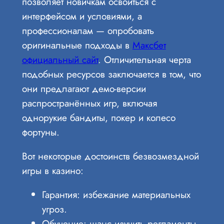
позволяет новичкам освоиться с
интерфейсом и условиями, а
профессионалам — опробовать
оригинальные подходы в
Максбет
официальный сайт
. Отличительная черта
подобных ресурсов заключается в том, что
они предлагают демо-версии
распространённых игр, включая
однорукие бандиты, покер и колесо
фортуны.
Вот некоторые достоинств безвозмездной
игры в казино:
Гарантия: избежание материальных
угроз.
Обучение: шанс изучить регламенты