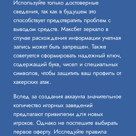
Используйте только достоверные
сведения, так как в будущем это
способствует предотвратить проблем с
выводом средств. Максбет зеркало в
случае расхождения информации учетная
запись может быть запрещен. Также
советуется сформировать надежный ключ,
содержащий букв, чисел и специальных
символов, чтобы защитить ваш профиль от
хакерских атак.
Вслед за создания аккаунта значительное
количество игорных заведений
предлагают привилегии для новых
игроков. Однако не поспешите выбирать
первое оферту. Исследуйте правила