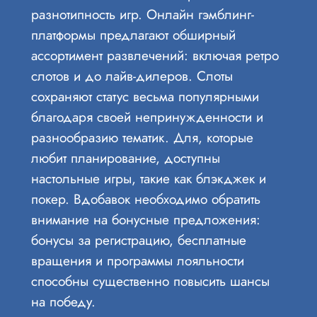
разнотипность игр. Онлайн гэмблинг-
платформы предлагают обширный
ассортимент развлечений: включая ретро
слотов и до лайв-дилеров. Слоты
сохраняют статус весьма популярными
благодаря своей непринужденности и
разнообразию тематик. Для, которые
любит планирование, доступны
настольные игры, такие как блэкджек и
покер. Вдобавок необходимо обратить
внимание на бонусные предложения:
бонусы за регистрацию, бесплатные
вращения и программы лояльности
способны существенно повысить шансы
на победу.