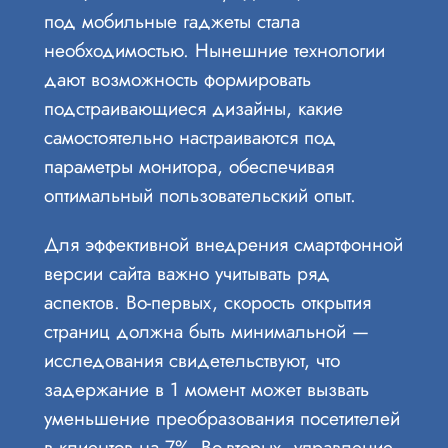
под мобильные гаджеты стала
необходимостью. Нынешние технологии
дают возможность формировать
подстраивающиеся дизайны, какие
самостоятельно настраиваются под
параметры монитора, обеспечивая
оптимальный пользовательский опыт.
Для эффективной внедрения смартфонной
версии сайта важно учитывать ряд
аспектов. Во-первых, скорость открытия
страниц должна быть минимальной —
исследования свидетельствуют, что
задержание в 1 момент может вызвать
уменьшение преобразования посетителей
в клиентов на 7%. Во-вторых, управление