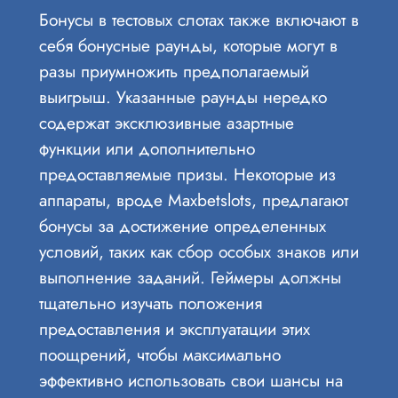
Бонусы в тестовых слотах также включают в
себя бонусные раунды, которые могут в
разы приумножить предполагаемый
выигрыш. Указанные раунды нередко
содержат эксклюзивные азартные
функции или дополнительно
предоставляемые призы. Некоторые из
аппараты, вроде Maxbetslots, предлагают
бонусы за достижение определенных
условий, таких как сбор особых знаков или
выполнение заданий. Геймеры должны
тщательно изучать положения
предоставления и эксплуатации этих
поощрений, чтобы максимально
эффективно использовать свои шансы на