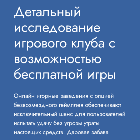
Детальный
исследование
игрового клуба с
возможностью
бесплатной игры
Онлайн игорные заведения с опцией
безвозмездного геймплея обеспечивают
исключительный шанс для пользователей
испытать удачу без угрозы утраты
настоящих средств. Даровая забава