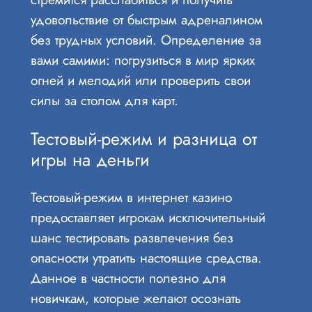
удовольствие от быстрым адреналином
без трудных условий. Определение за
вами самими: погрузиться в мир ярких
огней и мелодий или проверить свои
силы за столом для карт.
Тестовый-режим и разница от
игры на деньги
Тестовый-режим в интернет казино
предоставляет игрокам исключительный
шанс тестировать развлечения без
опасности утратить настоящие средства.
Данное в частности полезно для
новичкам, которые желают осознать