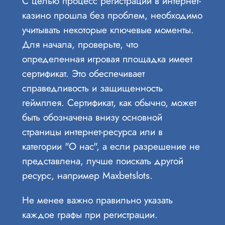
С целью процесс регистрации в интернет-
казино прошла без проблем, необходимо
учитывать некоторые ключевые моменты.
Для начала, проверьте, что
определенная игровая площадка имеет
сертификат. Это обеспечивает
справедливость и защищенность
геймплея. Сертификат, как обычно, может
быть обозначена внизу основной
страницы интернет-ресурса или в
категории "О нас", а если разрешение не
представлена, лучше поискать другой
ресурс, например Maxbetslots.
Не менее важно правильно указать
каждое графы при регистрации.