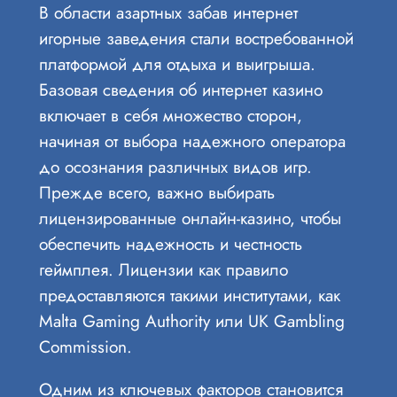
В области азартных забав интернет
игорные заведения стали востребованной
платформой для отдыха и выигрыша.
Базовая сведения об интернет казино
включает в себя множество сторон,
начиная от выбора надежного оператора
до осознания различных видов игр.
Прежде всего, важно выбирать
лицензированные онлайн-казино, чтобы
обеспечить надежность и честность
геймплея. Лицензии как правило
предоставляются такими институтами, как
Malta Gaming Authority или UK Gambling
Commission.
Одним из ключевых факторов становится