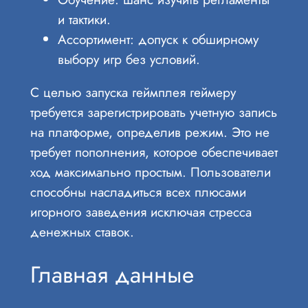
и тактики.
Ассортимент: допуск к обширному
выбору игр без условий.
С целью запуска геймплея геймеру
требуется зарегистрировать учетную запись
на платформе, определив режим. Это не
требует пополнения, которое обеспечивает
ход максимально простым. Пользователи
способны насладиться всех плюсами
игорного заведения исключая стресса
денежных ставок.
Главная данные