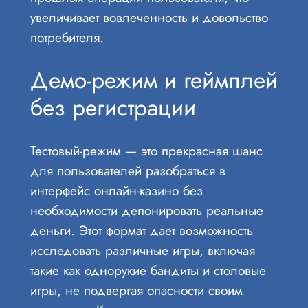
увеличивает вовлеченность и довольство
потребителя.
Демо-режим и геймплей
без регистрации
Тестовый-режим — это прекрасная шанс
для пользователей разобраться в
интерфейс онлайн-казино без
необходимости депонировать реальные
деньги. Этот формат дает возможность
исследовать различные игры, включая
такие как однорукие бандиты и столовые
игры, не подвергая опасности своим