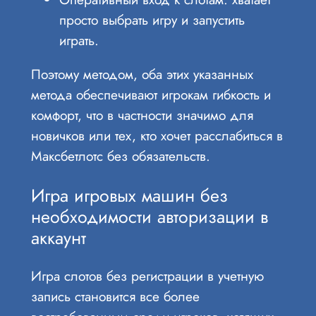
просто выбрать игру и запустить
играть.
Поэтому методом, оба этих указанных
метода обеспечивают игрокам гибкость и
комфорт, что в частности значимо для
новичков или тех, кто хочет расслабиться в
Максбетлотс без обязательств.
Игра игровых машин без
необходимости авторизации в
аккаунт
Игра слотов без регистрации в учетную
запись становится все более