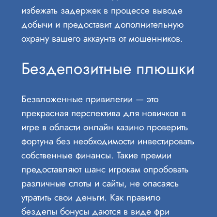
избежать задержек в процессе выводе
добычи и предоставит дополнительную
охрану вашего аккаунта от мошенников.
Бездепозитные плюшки
Безвложенные привилегии — это
прекрасная перспектива для новичков в
игре в области онлайн казино проверить
фортуна без необходимости инвестировать
собственные финансы. Такие премии
предоставляют шанс игрокам опробовать
различные слоты и сайты, не опасаясь
утратить свои деньги. Как правило
бездепы бонусы даются в виде фри