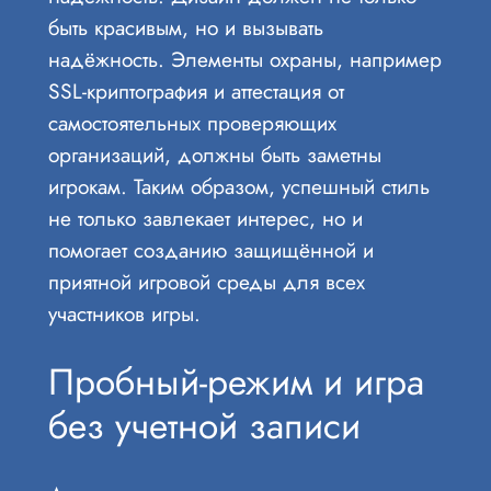
быть красивым, но и вызывать
надёжность. Элементы охраны, например
SSL-криптография и аттестация от
самостоятельных проверяющих
организаций, должны быть заметны
игрокам. Таким образом, успешный стиль
не только завлекает интерес, но и
помогает созданию защищённой и
приятной игровой среды для всех
участников игры.
Пробный-режим и игра
без учетной записи