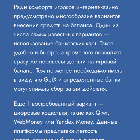
Ради комфорта игроков интернет-казино
предусмотрено многообразие вариантов
внесения средств на баланса. Один из
числа самых известных вариантов —
использование банковских карт. Такое
удобно и быстро, а кроме того позволяет
сразу же перевести деньги на игровой
баланс. Тем не менее необходимо иметь
в виду, что GetX и определенные банки
могут снимать сбор за эти действия.
Еще 1 востребованный вариант —
цифровые кошельки, такие как Qiwi,
WebMoney или Yandex.Money. Данные
платформы предлагают легкость
использования и быструю скорость