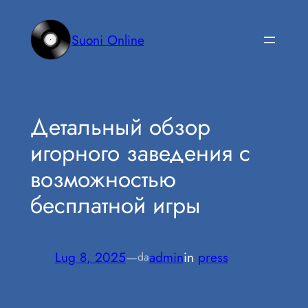
Vai
al
Suoni Online
contenuto
Детальный обзор
игорного заведения с
возможностью
бесплатной игры
Lug 8, 2025
—
admin
in
press
da