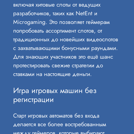
включая хитовые слоты от ведущих
разработчиков, таких как NetEnt и
Microgaming. Это позволяет геймерам
попробовать ассортимент слотов, от
традиционных до новейших видеослотов
с захватывающими бонусными раундами.
Для знающих участников это ещё шанс
протестировать свежие стратегии до
ставками на настоящие деньги.
Игра игровых машин без
регистрации
Старт игровых автоматов без входа
делается все более востребованным
между геймеров, которые выбирают