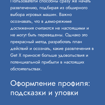
Пользователи способны сразу же начать
развлечению, подбирая из обширного
выбора игровых машин. Важно
осознавать, что в демо-режиме
достижения считаются не настоящими и
не могут быть переведены. Однако это
прекрасный метод разработать план
действий и осознать, какие развлечения в
Get X приносят больше удовольствия и
потенциальной прибыли в настоящих
обстоятельствах.
Оформление профиля:
подсказки и уловки