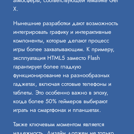
атмосферы, соответствующей тематике Get
X.
Нынешние разработки дают возможность
интегрировать графику и интерактивные
компоненты, которые делают процесс
игры более захватывающим. К примеру,
эксплуатация HTML5 заместо Flash
гарантирует более гладкую
функционирование на разнообразных
гаджетах, включая сотовые телефоны и
таблеты. Это особенно важно в эпоху,
когда более 50% геймеров выбирают
играть на смартфонах и планшетах.
Также ключевым моментом является
надежность. Дизайн должен не только