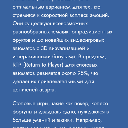
оптимальным вариантом для тех, кто
стремится к скоростной всплеск эмоций.
Они существуют всевозможных
разнообразных тематик: от традиционных
фруктов и до новейших видеоигровых
автоматов с 3D визуализацией и
интерактивными бонусами. В среднем,
RTP (Return to Player) для слотовых
автоматов равняется около 95%, что
делает их привлекательными для
ценителей азарта.
Столовые игры, такие как покер, колесо
фортуны и двадцать одно, нуждаются в
больше умений и тактики. Например,