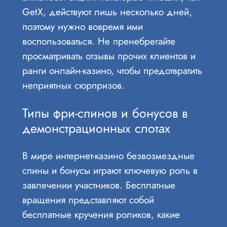
GetX, действуют лишь несколько дней,
поэтому нужно вовремя ими
воспользоваться. Не пренебрегайте
просматривать отзывы прочих клиентов и
ранги онлайн-казино, чтобы предотвратить
неприятных сюрпризов.
Типы фри-спинов и бонусов в
демонстрационных слотах
В мире интернет-казино безвозмездные
спины и бонусы играют ключевую роль в
завлечении участников. Бесплатные
вращения представляют собой
бесплатные кручения роликов, какие