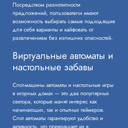
Посредством разнотипности
предложений, пользователи имеют
возможность выбирать самые подходящие
для себя варианты и кайфовать от
развлечением без излишних опасностей.
Виртуальные автоматы и
настольные забавы
Слот-машины автоматы и настольные игры
в игорных домах — это два популярных
сектора, которые манят интерес как
начинающих, так и опытных геймеров.
Слот автоматы гарантируют удобство и
активность, что превращает их в