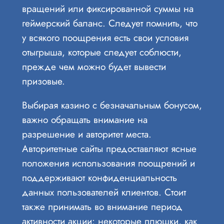
вращений или фиксированной суммы на
геймерский баланс. Следует помнить, что
у всякого поощрения есть свои условия
отыгрыша, которые следует соблюсти,
прежде чем можно будет вывести
призовые.
Выбирая казино с безначальным бонусом,
важно обращать внимание на
разрешение и авторитет места.
Авторитетные сайты предоставляют ясные
положения использования поощрений и
поддерживают конфиденциальность
данных пользователей клиентов. Стоит
также принимать во внимание период
активности акции: некоторые плюшки, как