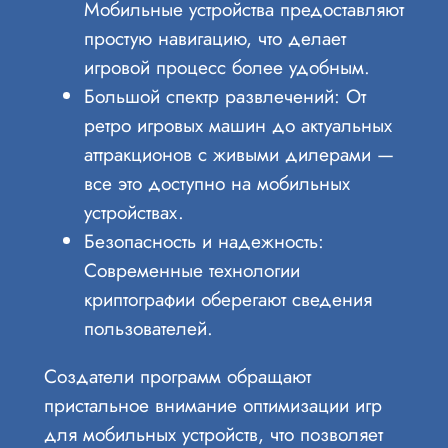
Мобильные устройства предоставляют
простую навигацию, что делает
игровой процесс более удобным.
Большой спектр развлечений: От
ретро игровых машин до актуальных
аттракционов с живыми дилерами —
все это доступно на мобильных
устройствах.
Безопасность и надежность:
Современные технологии
криптографии оберегают сведения
пользователей.
Создатели программ обращают
пристальное внимание оптимизации игр
для мобильных устройств, что позволяет