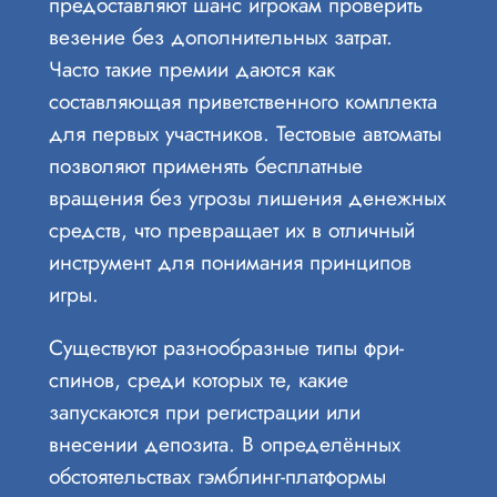
предоставляют шанс игрокам проверить
везение без дополнительных затрат.
Часто такие премии даются как
составляющая приветственного комплекта
для первых участников. Тестовые автоматы
позволяют применять бесплатные
вращения без угрозы лишения денежных
средств, что превращает их в отличный
инструмент для понимания принципов
игры.
Существуют разнообразные типы фри-
спинов, среди которых те, какие
запускаются при регистрации или
внесении депозита. В определённых
обстоятельствах гэмблинг-платформы