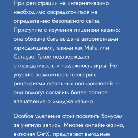
При регистрации на интернет-казино
необходимо сосредоточиться на
определению безопасного сайта.
Приступите с изучения лицензии казино:
она обязана быть выдана авторитетными
юрисдикциями, такими как Malta или
Curaçao. Такое подтверждает
справедливость и надежность игры. Не
упустите возможность проверить
рецензиями остальных пользователей —
они помогут составить более полное
впечатление о имидже казино.
Особое уделение стоит посвятить бонусам
за учетную запись. Многие онлайн-казино,
включая GetX, предлагают выгодные