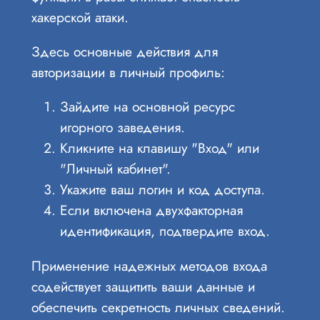
хакерской атаки.
Здесь основные действия для
авторизации в личный профиль:
Зайдите на основной ресурс
игорного заведения.
Кликните на клавишу "Вход" или
"Личный кабинет".
Укажите ваш логин и код доступа.
Если включена двухфакторная
идентификация, подтвердите вход.
Применение надежных методов входа
содействует защитить ваши данные и
обеспечить секретность личных сведений.