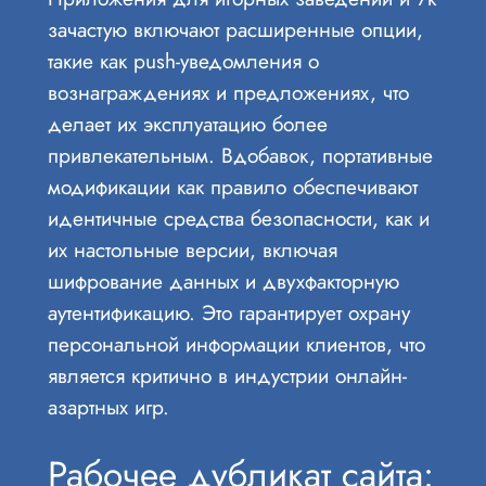
зачастую включают расширенные опции,
такие как push-уведомления о
вознаграждениях и предложениях, что
делает их эксплуатацию более
привлекательным. Вдобавок, портативные
модификации как правило обеспечивают
идентичные средства безопасности, как и
их настольные версии, включая
шифрование данных и двухфакторную
аутентификацию. Это гарантирует охрану
персональной информации клиентов, что
является критично в индустрии онлайн-
азартных игр.
Рабочее дубликат сайта: