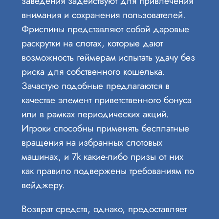
заведения задействуют для привлечения
внимания и сохранения пользователей.
Фриспины представляют собой даровые
раскрутки на слотах, которые дают
возможность геймерам испытать удачу без
риска для собственного кошелька.
Зачастую подобные предлагаются в
качестве элемент приветственного бонуса
или в рамках периодических акций.
Игроки способны применять бесплатные
вращения на избранных слотовых
машинах, и 7k какие-либо призы от них
как правило подвержены требованиям по
вейджеру.
Возврат средств, однако, предоставляет