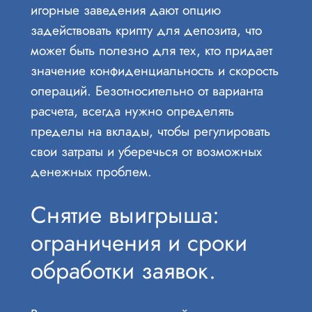
игорные заведения дают опцию
задействовать крипту для депозита, что
может быть полезно для тех, кто придает
значение конфиденциальность и скорость
операций. Безотносительно от варианта
расчета, всегда нужно определять
пределы на вклады, чтобы регулировать
свои затраты и уберечься от возможных
денежных проблем.
Снятие выигрыша:
ограничения и сроки
обработки заявок.