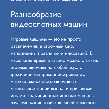
Разнообразие
видеослотных машин
Игровые машины — это не просто
развлечения, а огромный мир,
наполненный различий и инноваций. В
настоящее время в казино можно отыскать
игровые автоматы на любой вкус: от
традиционных трехцилиндровых до
многосложных видеоавтоматов с
множеством линий выплат и призовыми
играми. Традиционные игровые машины
зачастую манят новичков своей легкостью