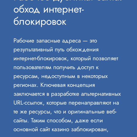
обход интернет-
блокировок
Рабочие запасные адреса — это
результативный путь обхождения
интернет-блокировок, который позволяет
пользователям получить доступ к
ресурсам, недоступным в некоторых
регионах. Ключевая концепция
заключается в разработке альтернативных
URL-ссылок, которые перенаправляют на
те же ресурсы, что и оригинальные веб-
сайты. Таким способом, даже если
основной сайт казино заблокирован,