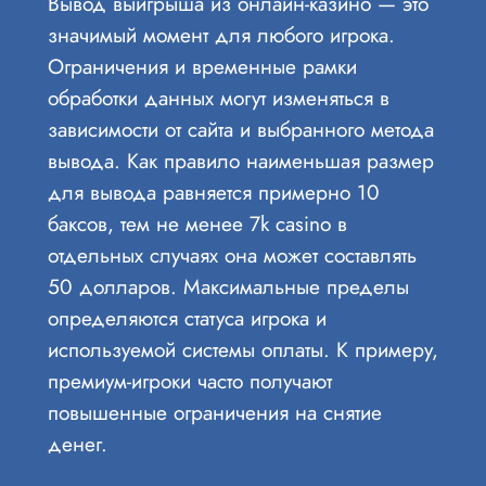
Вывод выигрыша из онлайн-казино — это
значимый момент для любого игрока.
Ограничения и временные рамки
обработки данных могут изменяться в
зависимости от сайта и выбранного метода
вывода. Как правило наименьшая размер
для вывода равняется примерно 10
баксов, тем не менее 7k casino в
отдельных случаях она может составлять
50 долларов. Максимальные пределы
определяются статуса игрока и
используемой системы оплаты. К примеру,
премиум-игроки часто получают
повышенные ограничения на снятие
денег.