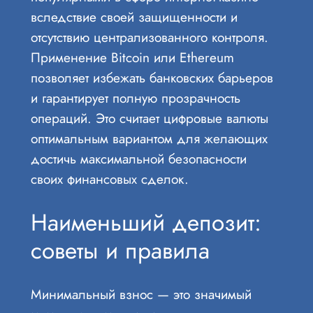
вследствие своей защищенности и
отсутствию централизованного контроля.
Применение Bitcoin или Ethereum
позволяет избежать банковских барьеров
и гарантирует полную прозрачность
операций. Это считает цифровые валюты
оптимальным вариантом для желающих
достичь максимальной безопасности
своих финансовых сделок.
Наименьший депозит:
советы и правила
Минимальный взнос — это значимый