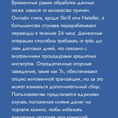
Временные рамки обработки данных
также зависят от множества причин.
Онлайн счета, вроде Skrill или Neteller, в
большинстве случаев перерабатывают
переводы в течение 24 часа. Денежные
операции способны требовать от трёх до
пяти деловых дней, что связано с
внутренними процедурами кредитных
институтов. Определенные игорные
заведения, такие как 7к, обеспечивают
опцию мгновенной транзакции, но за это
может взиматься дополнительный сбор.
Пользователям предлагается вдумчиво
изучать положения снятия денег на
портале казино, чтобы избежать
внезапных отсрочек или комиссий.