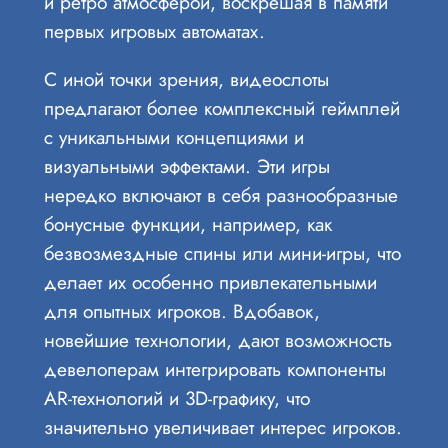
и ретро атмосферой, воскрешая в памяти
первых игровых автоматах.
С иной точки зрения, видеослоты
предлагают более комплексный геймплей
с уникальными концепциями и
визуальными эффектами. Эти игры
нередко включают в себя разнообразные
бонусные функции, например, как
безвозмездные спины или мини-игры, что
делает их особенно привлекательными
для опытных игроков. Вдобавок,
новейшие технологии, дают возможность
девелоперам интегрировать компоненты
AR-технологий и 3D-графику, что
значительно увеличивает интерес игроков.