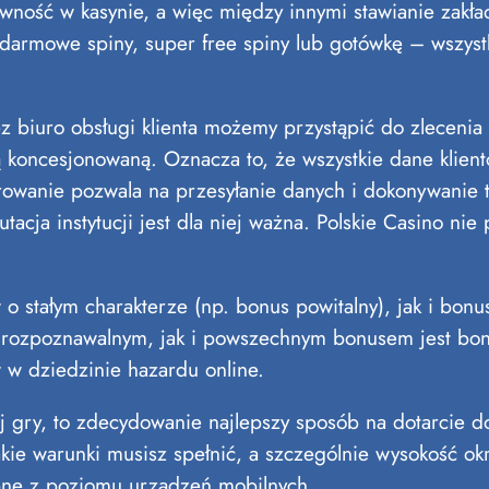
wność w kasynie, a więc między innymi stawianie zakł
armowe spiny, super free spiny lub gotówkę – wszystk
z biuro obsługi klienta możemy przystąpić do zlecenia
ą koncesjonowaną. Oznacza to, że wszystkie dane klient
rowanie pozwala na przesyłanie danych i dokonywanie tr
tacja instytucji jest dla niej ważna. Polskie Casino ni
o stałym charakterze (np. bonus powitalny), jak i bonu
 rozpoznawalnym, jak i powszechnym bonusem jest bonu
 w dziedzinie hazardu online.
j gry, to zdecydowanie najlepszy sposób na dotarcie 
jakie warunki musisz spełnić, a szczególnie wysokość o
tępne z poziomu urządzeń mobilnych.