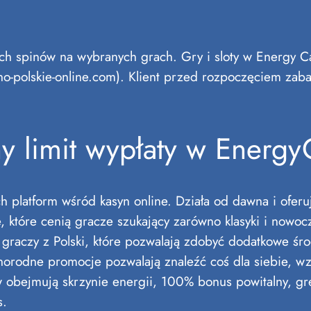
 spinów na wybranych grach. Gry i sloty w Energy Cas
syno-polskie-online.com). Klient przed rozpoczęciem za
ny limit wypłaty w Energ
h platform wśród kasyn online. Działa od dawna i oferu
, które cenią gracze szukający zarówno klasyki i now
graczy z Polski, które pozwalają zdobyć dodatkowe śro
żnorodne promocje pozwalają znaleźć coś dla siebie, w
w obejmują skrzynie energii, 100% bonus powitalny, g
s.