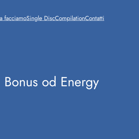
a facciamo
Single Disc
Compilation
Contatti
 Bonus od Energy