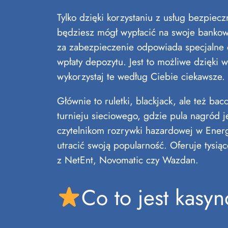
Tylko dzięki korzystaniu z usług bezpie
będziesz mógł wypłacić na swoje banko
za zabezpieczenie odpowiada specjalne 
wpłaty depozytu. Jest to możliwe dzięki 
wykorzystaj te według Ciebie ciekawsze.
Głównie to ruletki, blackjack, ale też b
turnieju sieciowego, gdzie pula nagród 
czytelnikom rozrywki hazardowej w Energy
utracić swoją popularność. Oferuje tysi
z NetEnt, Novomatic czy Wazdan.
Co to jest kasy