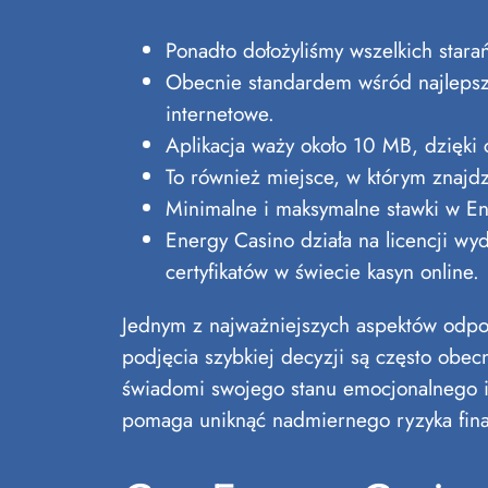
Ponadto dołożyliśmy wszelkich sta
Obecnie standardem wśród najlepszyc
internetowe.
Aplikacja waży około 10 MB, dzięki 
To również miejsce, w którym znajdzi
Minimalne i maksymalne stawki w En
Energy Casino działa na licencji w
certyfikatów w świecie kasyn online.
Jednym z najważniejszych aspektów odpow
podjęcia szybkiej decyzji są często obe
świadomi swojego stanu emocjonalnego 
pomaga uniknąć nadmiernego ryzyka fina