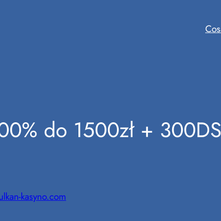
Cos
100% do 1500zł + 300DS
ulkan-kasyno.com