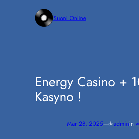
Vai
al
Suoni Online
contenuto
Energy Casino + 
Kasyno !
Mar 28, 2025
—
admin
in
v
da