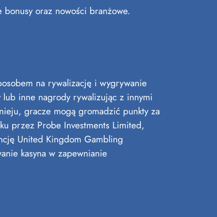
ne bonusy oraz nowości branżowe.
posobem na rywalizację i wygrywanie
 lub inne nagrody rywalizując z innymi
urnieju, gracze mogą gromadzić punkty za
ku przez Probe Investments Limited,
cencję United Kingdom Gambling
wanie kasyna w zapewnianie