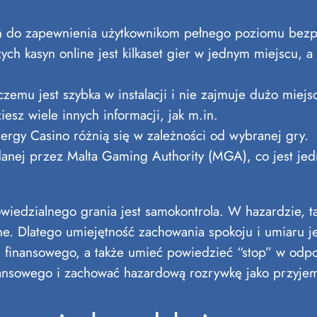
rań do zapewnienia użytkownikom pełnego poziomu bezp
h kasyn online jest kilkaset gier w jednym miejscu, a 
czemu jest szybka w instalacji i nie zajmuje dużo miej
esz wiele innych informacji, jak m.in.
ergy Casino różnią się w zależności od wybranej gry.
ydanej przez Malta Gaming Authority (MGA), co jest je
iedzialnego grania jest samokontrola. W hazardzie, ta
cne. Dlatego umiejętność zachowania spokoju i umiaru 
i finansowego, a także umieć powiedzieć “stop” w od
nsowego i zachować hazardową rozrywkę jako przyjemn