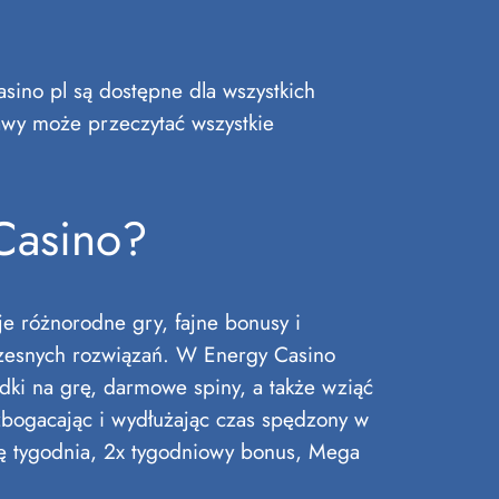
ino pl są dostępne dla wszystkich
bawy może przeczytać wszystkie
yCasino?
je różnorodne gry, fajne bonusy i
oczesnych rozwiązań. W Energy Casino
dki na grę, darmowe spiny, a także wziąć
zbogacając i wydłużając czas spędzony w
rę tygodnia, 2x tygodniowy bonus, Mega