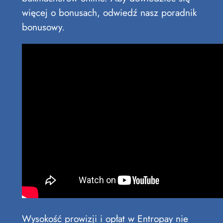
więcej o bonusach, odwiedź nasz poradnik
bonusowy.
Wysokość prowizji i opłat w Entropay nie