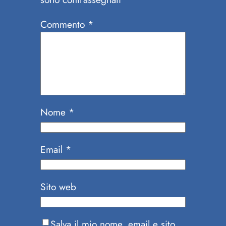
Commento
*
Nome
*
Email
*
Sito web
Salva il mio nome, email e sito