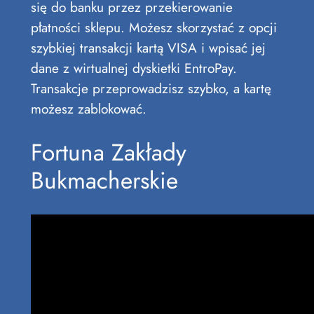
się do banku przez przekierowanie
płatności sklepu. Możesz skorzystać z opcji
szybkiej transakcji kartą VISA i wpisać jej
dane z wirtualnej dyskietki EntroPay.
Transakcje przeprowadzisz szybko, a kartę
możesz zablokować.
Fortuna Zakłady
Bukmacherskie