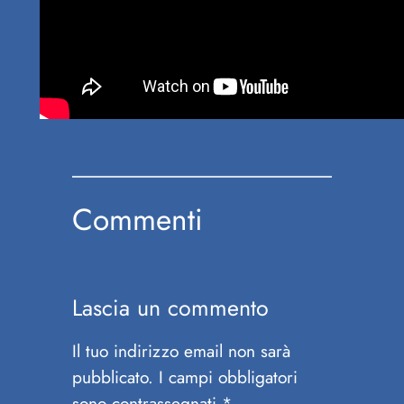
Commenti
Lascia un commento
Il tuo indirizzo email non sarà
pubblicato.
I campi obbligatori
sono contrassegnati
*