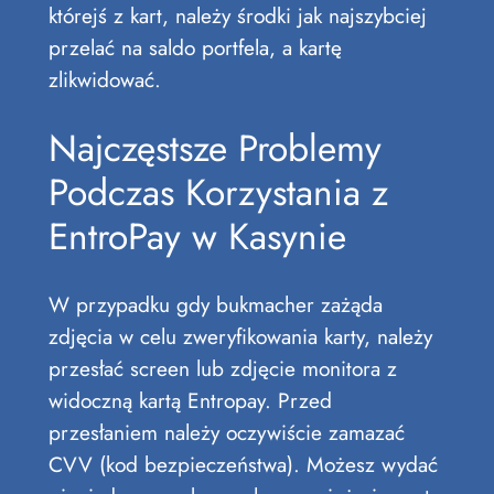
którejś z kart, należy środki jak najszybciej
przelać na saldo portfela, a kartę
zlikwidować.
Najczęstsze Problemy
Podczas Korzystania z
EntroPay w Kasynie
W przypadku gdy bukmacher zażąda
zdjęcia w celu zweryfikowania karty, należy
przesłać screen lub zdjęcie monitora z
widoczną kartą Entropay. Przed
przesłaniem należy oczywiście zamazać
CVV (kod bezpieczeństwa). Możesz wydać