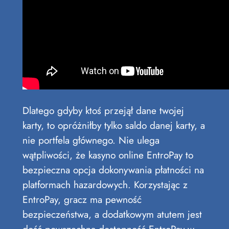
Dlatego gdyby ktoś przejął dane twojej
karty, to opróżniłby tylko saldo danej karty, a
nie portfela głównego. Nie ulega
wątpliwości, że kasyno online EntroPay to
bezpieczna opcja dokonywania płatności na
platformach hazardowych. Korzystając z
EntroPay, gracz ma pewność
bezpieczeństwa, a dodatkowym atutem jest