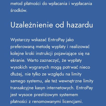
metod płatności do wpłacania i wypłacania
środków.
Uzależnienie od hazardu
Wystarczy wskazać EntroPay jako
preferowaną metodę wypłaty i realizować
kolejne kroki instrukcji pojawiające się na
ekranie. Warto zaznaczyć, że wypłaty
wysokich wygranych mogą potrwać nieco
dłużej, nie tylko ze względu na limity
samego systemu, ale też wewnętrzne limity
transakcyjne kasyn internetowych. EntroPay
jest wysoce prestiżowym systemem
płatności z renomowanymi licencjami.