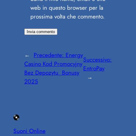
web in questo browser per la
prossima volta che commento.
←
Precedente:
Energy
Successivo:
Casino Kod Promocyjny
EntroPay
Bez Depozytu ️ Bonusy
→
2025
Suoni Online