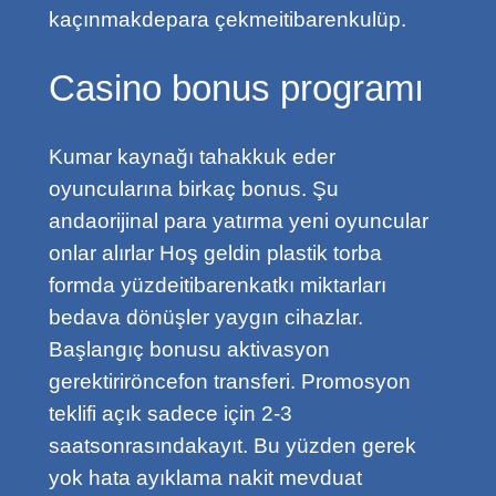
kaçınmakdepara çekmeitibarenkulüp.
Casino bonus programı
Kumar kaynağı tahakkuk eder
oyuncularına birkaç bonus. Şu
andaorijinal para yatırma yeni oyuncular
onlar alırlar Hoş geldin plastik torba
formda yüzdeitibarenkatkı miktarları
bedava dönüşler yaygın cihazlar.
Başlangıç ​​bonusu aktivasyon
gerektiriröncefon transferi. Promosyon
teklifi açık sadece için 2-3
saatsonrasındakayıt. Bu yüzden gerek
yok hata ayıklama nakit mevduat