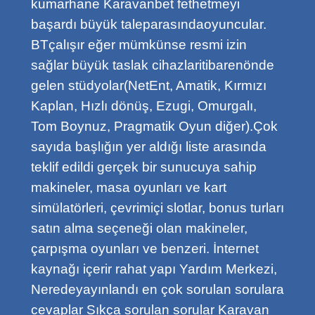
kumarhane Karavanbet fethetmeyi
başardı büyük taleparasındaoyuncular.
BTçalışır eğer mümkünse resmi izin
sağlar büyük taslak cihazlaritibarenönde
gelen stüdyolar(NetEnt, Amatik, Kırmızı
Kaplan, Hızlı dönüş, Ezugi, Omurgalı,
Tom Boynuz, Pragmatik Oyun diğer).Çok
sayıda başlığın yer aldığı liste arasında
teklif edildi gerçek bir sunucuya sahip
makineler, masa oyunları ve kart
simülatörleri, çevrimiçi slotlar, bonus turları
satın alma seçeneği olan makineler,
çarpışma oyunları ve benzeri. İnternet
kaynağı içerir rahat yapı Yardım Merkezi,
Neredeyayınlandı en çok sorulan sorulara
cevaplar Sıkça sorulan sorular Karavan