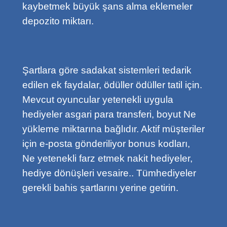
kaybetmek büyük şans alma eklemeler
depozito miktarı.
Şartlara göre sadakat sistemleri tedarik
edilen ek faydalar, ödüller ödüller tatil için.
Mevcut oyuncular yetenekli uygula
hediyeler asgari para transferi, boyut Ne
yükleme miktarına bağlıdır. Aktif müşteriler
için e-posta gönderiliyor bonus kodları,
Ne yetenekli farz etmek nakit hediyeler,
hediye dönüşleri vesaire.. Tümhediyeler
gerekli bahis şartlarını yerine getirin.