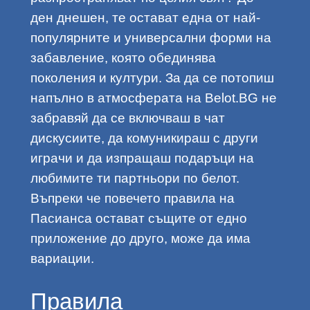
ден днешен, те остават една от най-
популярните и универсални форми на
забавление, която обединява
поколения и култури. За да се потопиш
напълно в атмосферата на Belot.BG не
забравяй да се включваш в чат
дискусиите, да комуникираш с други
играчи и да изпращаш подаръци на
любимите ти партньори по белот.
Въпреки че повечето правила на
Пасианса остават същите от едно
приложение до друго, може да има
вариации.
Правила