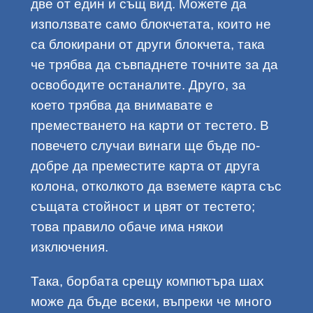
две от един и същ вид. Можете да
използвате само блокчетата, които не
са блокирани от други блокчета, така
че трябва да съвпаднете точните за да
освободите останалите. Друго, за
което трябва да внимавате е
преместването на карти от тестето. В
повечето случаи винаги ще бъде по-
добре да преместите карта от друга
колона, отколкото да вземете карта със
същата стойност и цвят от тестето;
това правило обаче има някои
изключения.
Така, борбата срещу компютъра шах
може да бъде всеки, въпреки че много