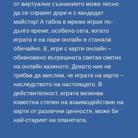
от виртуални съзнанието може лесно
да се справят дори и с кандидат
майстор! A табла в мрежи играе по-
дълго време, особено сега, когато
играта е на пари онлайн е станала
обичайно. Е, игри с карти онлайн –
обикновено вътрешната светая светих
на онлайн казиното. Докато ние не
трябва да мислим, че играта на карти –
наследството на настоящето. В
действителност, играта включва
известна степен на взаимодействие на
карти от различни ценности, може би
най-старият на планетата.