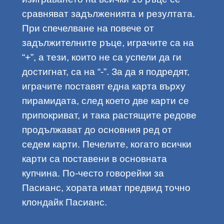
сравняват задълженията и резултата.
При спечелване на повече от
задължителните ръце, играчите са на
“+”, а тези, които не са успели да ги
достигнат, са на “-”. За да я подредят,
играчите поставят една карта върху
пирамидата, след което две карти се
припокриват, и така растящите редове
продължават до основния ред от
седем карти. Печелите, когато всички
карти са поставени в основната
купчина. По-често говорейки за
Пасианс, хората имат предвид точно
клондайк Пасианс.