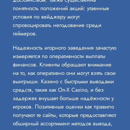
понятность положений акций: утаенные
условия по вейджеру могут
спровоцировать негодование среди
геймеров.
Надежность игорного заведения зачастую
измеряется по оперативности выплаты
финансов. Клиенты обращают внимание
на то, как оперативно они могут взять свои
выигрыши. Казино с быстрыми выводами
средств, такие как On-X Casino, и без
задержек внушает больше надёжности у
игроков. Позитивные оценки как правило
получают те сайты, которые предоставляют
обширный ассортимент методов вывода,