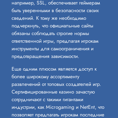
например, SSL, обеспечивает геймерам
быть уверенными в безопасности своих
сведений. К тому же необходимо
подчеркнуть, что официальные сайты
обязаны соблюдать строгие нормы
ответственной игры, предлагая игрокам
инструменты для самоограничения и
предотвращения зависимости.
Еще одним плюсом является доступ к
более широкому ассортименту
развлечений от топовых создателей игр.
Сертифицированные казино зачастую
сотрудничают с такими гигантами
индустрии, как Microgaming и NetEnt, что
позволяет предлагать игрокам последние