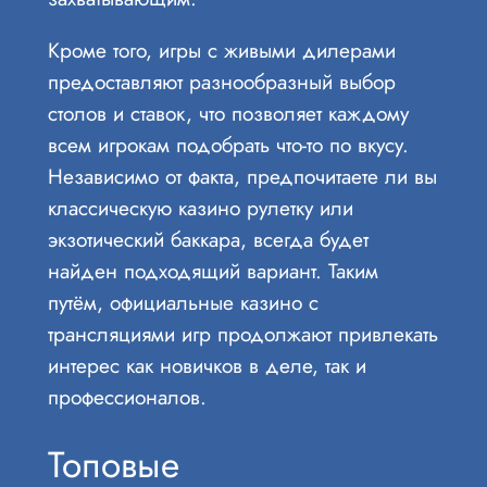
Кроме того, игры с живыми дилерами
предоставляют разнообразный выбор
столов и ставок, что позволяет каждому
всем игрокам подобрать что-то по вкусу.
Независимо от факта, предпочитаете ли вы
классическую казино рулетку или
экзотический баккара, всегда будет
найден подходящий вариант. Таким
путём, официальные казино с
трансляциями игр продолжают привлекать
интерес как новичков в деле, так и
профессионалов.
Топовые