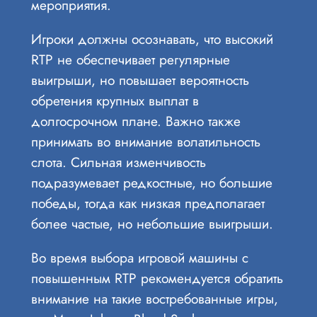
мероприятия.
Игроки должны осознавать, что высокий
RTP не обеспечивает регулярные
выигрыши, но повышает вероятность
обретения крупных выплат в
долгосрочном плане. Важно также
принимать во внимание волатильность
слота. Сильная изменчивость
подразумевает редкостные, но большие
победы, тогда как низкая предполагает
более частые, но небольшие выигрыши.
Во время выбора игровой машины с
повышенным RTP рекомендуется обратить
внимание на такие востребованные игры,