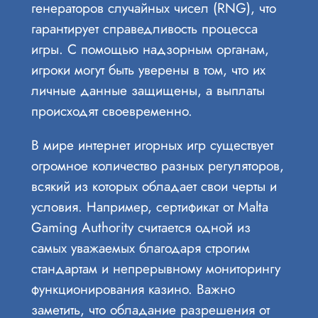
генераторов случайных чисел (RNG), что
гарантирует справедливость процесса
игры. С помощью надзорным органам,
игроки могут быть уверены в том, что их
личные данные защищены, а выплаты
происходят своевременно.
В мире интернет игорных игр существует
огромное количество разных регуляторов,
всякий из которых обладает свои черты и
условия. Например, сертификат от Malta
Gaming Authority считается одной из
самых уважаемых благодаря строгим
стандартам и непрерывному мониторингу
функционирования казино. Важно
заметить, что обладание разрешения от