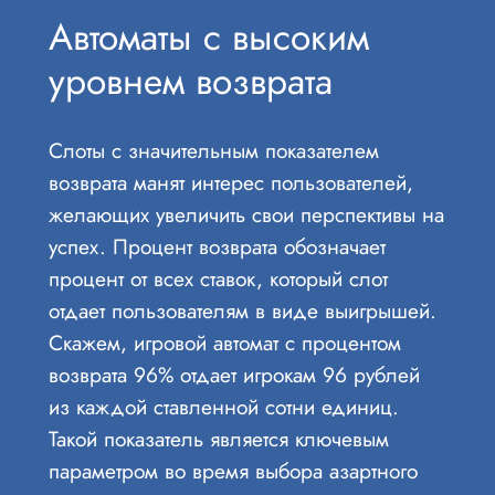
Автоматы с высоким
уровнем возврата
Слоты с значительным показателем
возврата манят интерес пользователей,
желающих увеличить свои перспективы на
успех. Процент возврата обозначает
процент от всех ставок, который слот
отдает пользователям в виде выигрышей.
Скажем, игровой автомат с процентом
возврата 96% отдает игрокам 96 рублей
из каждой ставленной сотни единиц.
Такой показатель является ключевым
параметром во время выбора азартного