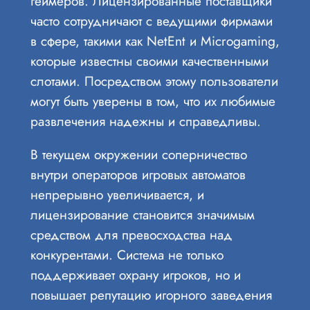
геймеров. Лицензированные поставщики
часто сотрудничают с ведущими фирмами
в сфере, такими как NetEnt и Microgaming,
которые известны своими качественными
слотами. Посредством этому пользователи
могут быть уверены в том, что их любимые
развлечения надежны и справедливы.
В текущем окружении соперничество
внутри операторов игровых автоматов
непрерывно увеличивается, и
лицензирование становится значимым
средством для превосходства над
конкурентами. Система не только
поддерживает охрану игроков, но и
повышает репутацию игорного заведения