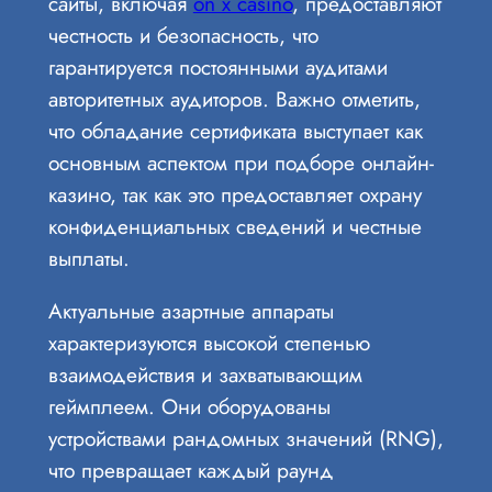
сайты, включая
on x casino
, предоставляют
честность и безопасность, что
гарантируется постоянными аудитами
авторитетных аудиторов. Важно отметить,
что обладание сертификата выступает как
основным аспектом при подборе онлайн-
казино, так как это предоставляет охрану
конфиденциальных сведений и честные
выплаты.
Актуальные азартные аппараты
характеризуются высокой степенью
взаимодействия и захватывающим
геймплеем. Они оборудованы
устройствами рандомных значений (RNG),
что превращает каждый раунд