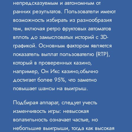
непредсказуемым и автономным от
ранних результатов. Пользователи имеют
возможность избирать из разнообразия
тем, включая ретро фруктовых автоматов
вплоть до замысловатых историй с 3D-
графикой. Основным фактором является
показатель выплат пользователю (RTP),
который в проверенных казино,
например, Он Икс казино,обычно
достигает более 95%, что заметно
повышает шансы на выигрыш.
Подбирая аппарат, следует учесть
изменчивость игры: невысокая
волатильность означает частые, но
небольшие выигрыши, тогда как высокая