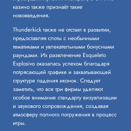
казино также признаёт такие
нововведения.
Thunderkick также не отстает в развитии,
предоставляя слоты с необычными
тематиками и увлекательными бонусными
раундами. Их развлечение Esqueleto
Explosivo оказалась успехом благодаря
потрясающей графике и захватывающей
структуре падения иконок. Следует
заметить, что все три фирмы уделяют
особое внимание стандарту визуализации
и звукового сопровождения, создавая
атмосферу полного погружения в процесс
игры.