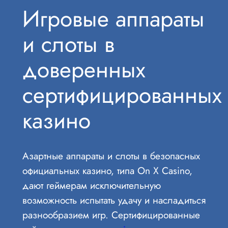
Игровые аппараты
и слоты в
доверенных
сертифицированных
казино
Азартные аппараты и слоты в безопасных
официальных казино, типа On X Casino,
дают геймерам исключительную
возможность испытать удачу и насладиться
разнообразием игр. Сертифицированные