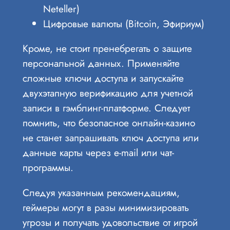
Neteller)
Цифровые валюты (Bitcoin, Эфириум)
Кроме, не стоит пренебрегать о защите
персональной данных. Применяйте
сложные ключи доступа и запускайте
двухэтапную верификацию для учетной
записи в гэмблинг-платформе. Следует
помнить, что безопасное онлайн-казино
не станет запрашивать ключ доступа или
данные карты через e-mail или чат-
программы.
Следуя указанным рекомендациям,
геймеры могут в разы минимизировать
угрозы и получать удовольствие от игрой