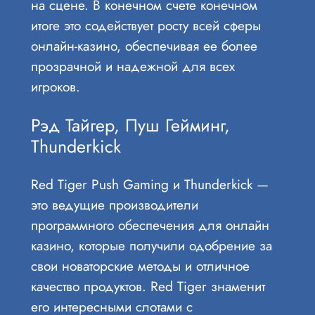
на сцене. В конечном счете конечном
итоге это содействует росту всей сферы
онлайн-казино, обеспечивая ее более
прозрачной и надежной для всех
игроков.
Рэд Тайгер, Пуш Гейминг,
Thunderkick
Red Tiger Push Gaming и Thunderkick —
это ведущие производители
программного обеспечения для онлайн
казино, которые получили одобрение за
свои новаторские методы и отличное
качество продуктов. Red Tiger знаменит
его интересными слотами с