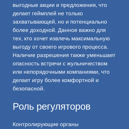
выгодные акции и предложения, что
делает геймплей не только
захватывающей, но и потенциально
более доходной. Данное важно для
тех, кто хочет извлечь максимальную
выгоду от своего игрового процесса.
Наличие разрешения также уменьшает
опасность встречи с жульничеством
или непорядочными компаниями, что
делает игру более комфортной и
безопасной.
Роль регуляторов
Контролирующие органы