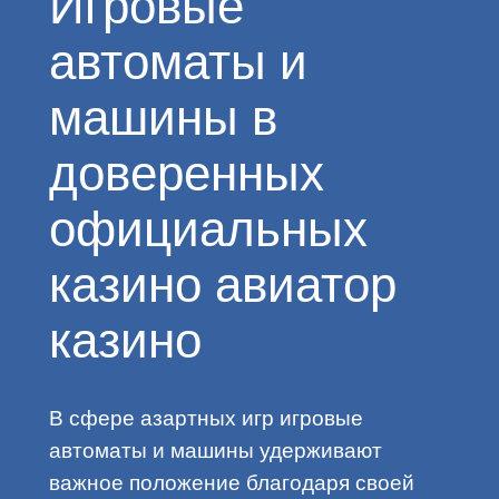
Игровые
автоматы и
машины в
доверенных
официальных
казино авиатор
казино
В сфере азартных игр игровые
автоматы и машины удерживают
важное положение благодаря своей