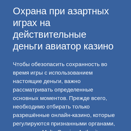
Охрана при азартных
играх на
действительные
деньги авиатор казино
Чтобы обезопасить сохранность во
время игры с использованием
настоящие деньги, важно
рассматривать определенные
основных моментов. Прежде всего,
необходимо отбирать только
разрешённые онлайн-казино, которые
регулируются признанными органами,