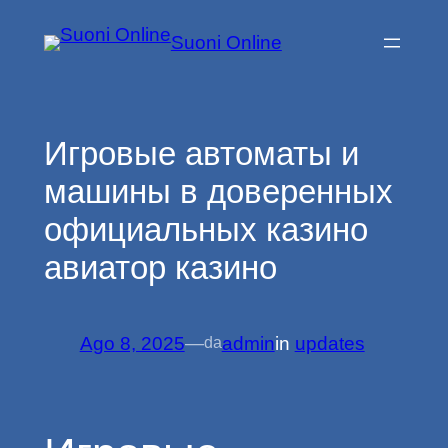
Vai
Suoni Online
al
contenuto
Игровые автоматы и
машины в доверенных
официальных казино
авиатор казино
Ago 8, 2025
—
admin
in
updates
da