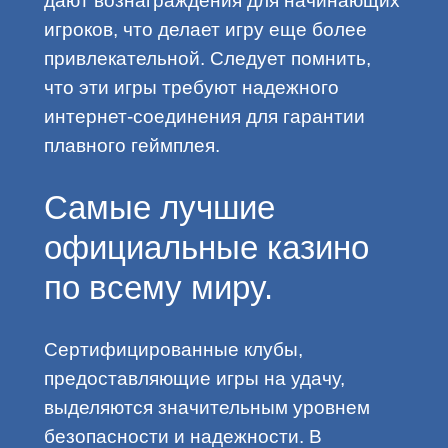
дают вознаграждения для начинающих
игроков, что делает игру еще более
привлекательной. Следует помнить,
что эти игры требуют надежного
интернет-соединения для гарантии
плавного геймплея.
Самые лучшие
официальные казино
по всему миру.
Сертифицированные клубы,
предоставляющие игры на удачу,
выделяются значительным уровнем
безопасности и надежности. В