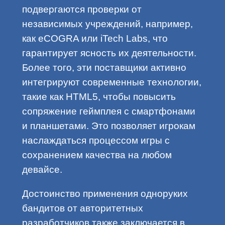
подвергаются проверки от
независимых учреждений, например,
как eCOGRA или iTech Labs, что
гарантирует ясность их деятельности.
Более того, эти поставщики активно
интегрируют современные технологии,
такие как HTML5, чтобы повысить
сопряжение геймплея с смартфонами
и планшетами. Это позволяет игрокам
наслаждаться процессом игры с
сохранением качества на любом
девайсе.
Достоинство применения одноруких
бандитов от авторитетных
разработчиков также заключается в