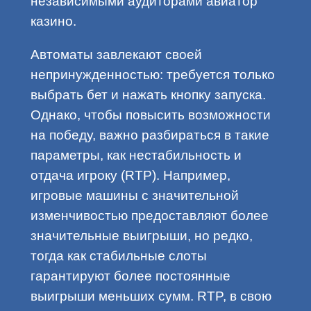
независимыми аудиторами авиатор
казино.
Автоматы завлекают своей
непринужденностью: требуется только
выбрать бет и нажать кнопку запуска.
Однако, чтобы повысить возможности
на победу, важно разбираться в такие
параметры, как нестабильность и
отдача игроку (RTP). Например,
игровые машины с значительной
изменчивостью предоставляют более
значительные выигрыши, но редко,
тогда как стабильные слоты
гарантируют более постоянные
выигрыши меньших сумм. RTP, в свою