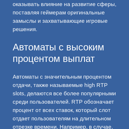
оказывать влияние на развитие сферы,
поставляя геймерам оригинальные
замыслы и захватывающие игровые
решения.
Автоматы с высоким
процентом выплат
Автоматы с значительным процентом
отдачи, также называемые high RTP
slots, делаются все более популярными
среди пользователей. RTP обозначает
процент от всех ставок, который слот
отдает пользователям на длительном
отрезке времени. Например, в случае,