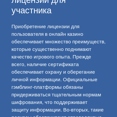
участника
Приобретение лицензии для
пользователя в онлайн казино
обеспечивает множество преимуществ,
которые существенно поднимают
качество игрового опыта. Прежде
всего, наличие сертификата
обеспечивает охрану и оберегание
личной информации. Официальные
гэмблинг-платформы обязаны
придерживаться тщательным нормам
шифрования, что поддерживает
защиту информации. Во-вторых, такие