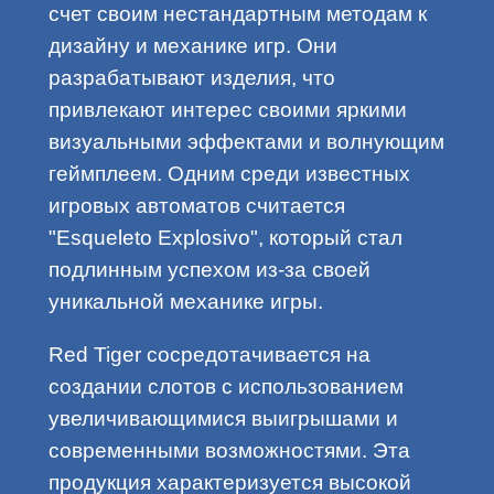
счет своим нестандартным методам к
дизайну и механике игр. Они
разрабатывают изделия, что
привлекают интерес своими яркими
визуальными эффектами и волнующим
геймплеем. Одним среди известных
игровых автоматов считается
"Esqueleto Explosivo", который стал
подлинным успехом из-за своей
уникальной механике игры.
Red Tiger сосредотачивается на
создании слотов с использованием
увеличивающимися выигрышами и
современными возможностями. Эта
продукция характеризуется высокой