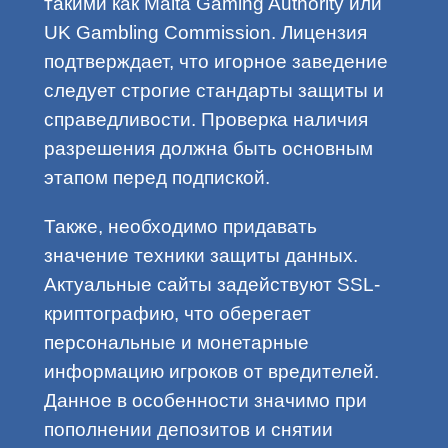
такими как Malta Gaming Authority или
UK Gambling Commission. Лицензия
подтверждает, что игорное заведение
следует строгие стандарты защиты и
справедливости. Проверка наличия
разрешения должна быть основным
этапом перед подпиской.
Также, необходимо придавать
значение техники защиты данных.
Актуальные сайты задействуют SSL-
криптографию, что оберегает
персональные и монетарные
информацию игроков от вредителей.
Данное в особенности значимо при
пополнении депозитов и снятии