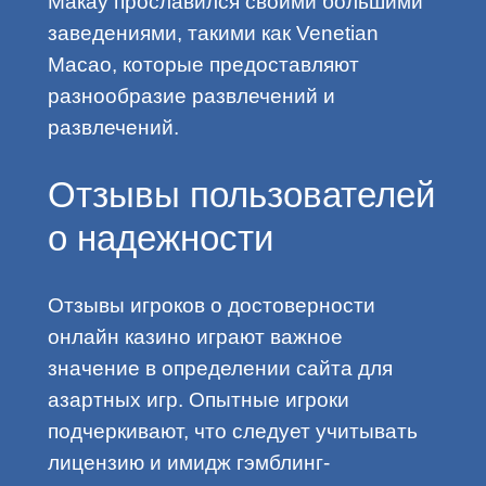
Макау прославился своими большими
заведениями, такими как Venetian
Macao, которые предоставляют
разнообразие развлечений и
развлечений.
Отзывы пользователей
о надежности
Отзывы игроков о достоверности
онлайн казино играют важное
значение в определении сайта для
азартных игр. Опытные игроки
подчеркивают, что следует учитывать
лицензию и имидж гэмблинг-