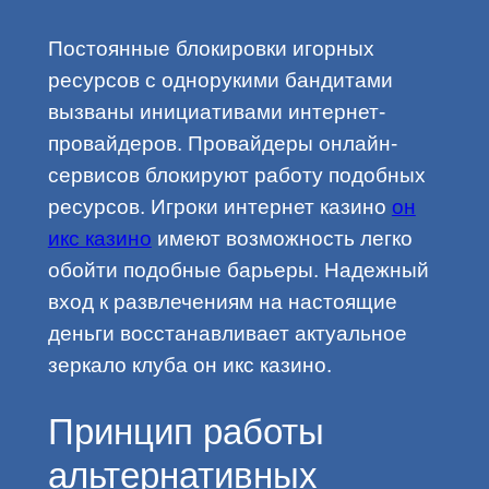
Постоянные блокировки игорных
ресурсов с однорукими бандитами
вызваны инициативами интернет-
провайдеров. Провайдеры онлайн-
сервисов блокируют работу подобных
ресурсов. Игроки интернет казино
он
икс казино
имеют возможность легко
обойти подобные барьеры. Надежный
вход к развлечениям на настоящие
деньги восстанавливает актуальное
зеркало клуба он икс казино.
Принцип работы
альтернативных