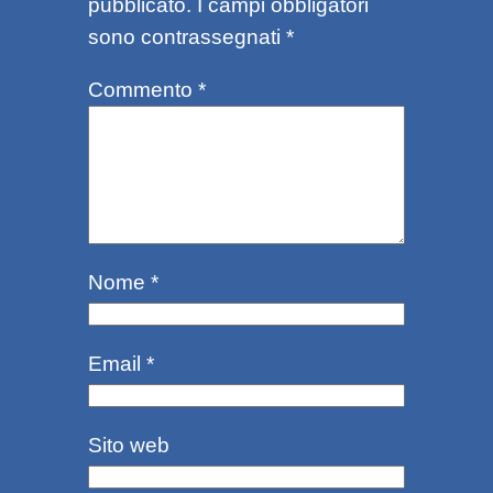
pubblicato.
I campi obbligatori
sono contrassegnati
*
Commento
*
Nome
*
Email
*
Sito web