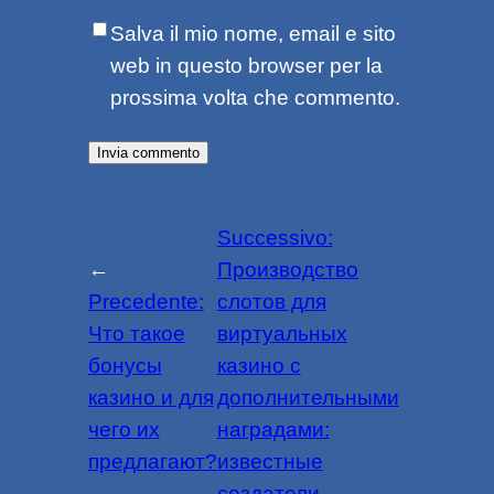
Salva il mio nome, email e sito
web in questo browser per la
prossima volta che commento.
Successivo:
←
Производство
Precedente:
слотов для
Что такое
виртуальных
бонусы
казино с
казино и для
дополнительными
чего их
наградами:
предлагают?
известные
создатели
→