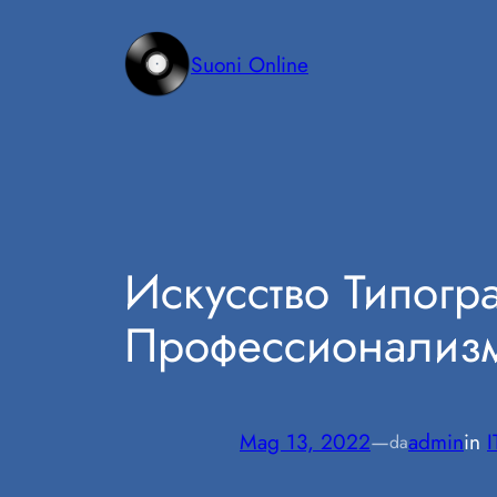
Vai
al
Suoni Online
contenuto
Искусство Типогр
Профессионализм
Mag 13, 2022
—
admin
in
da