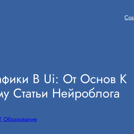
Cos
афики В Ui: От Основ К
у Статьи Нейроблога
IT Образование