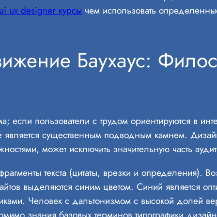
ui ux designer курсы
чем использовать определенные
ижение Баухаус: Фило
 если пользователи с трудом ориентируются в интерф
же является существенным подводным камнем. Дизай
ностями, может исключить значительную часть аудит
агменты текста (цитаты, врезки и определения). Во
сайтов выделяются синим цветом. Синий является опт
никами. Человек с дальтонизмом с высокой долей вер
 Помимо знания базовых терминов типографики дизайн