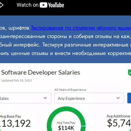
тов, шрифтов
Тестирование по стратегии чёрного ящик
аинтересованные стороны и собирая отзывы на кажд
обный интерфейс. Тестируя различные интерактивные
чить ценные отзывы и внести необходимые корректи