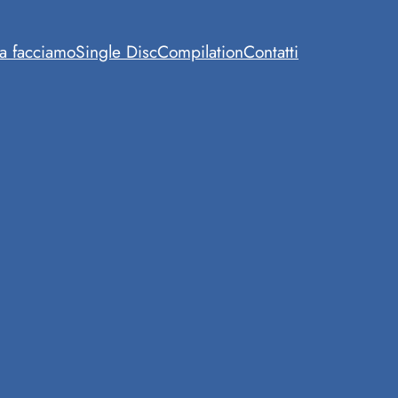
a facciamo
Single Disc
Compilation
Contatti