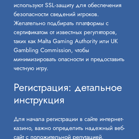
используют SSL-защиту для обеспечения
безопасности сведений игроков.
Желательно подбирать платформы с
сертификатом от известных регуляторов,
таких как Malta Gaming Authority или UK
Gambling Commission, чтобы
минимизировать опасности и предоставить
честную игру.
Регистрация: детальное
инструкция
Для начала регистрации в сайте интернет-
казино, важно определить надежный веб-
сайт с положительной репутацией.