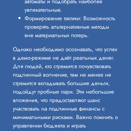
автоматы и подобрать наиболее
увлекательные.
Формирование тактики: Возможность
проверять альтернативные методы
вне материальных потерь.
Однако необходимо осознавать, что успех
в демо-режиме не даёт реальных денег.
Для людей, кто стремится почувствовать
подлинный волнение, тем не менее не
стремится вкладывать большие деньги,
подойдут пробные пари. Эти небольшие
вложения, что предоставляют шанс
участвовать на подлинные финансы с
минимальными рисками. Важно помнить о
управлении бюджета и играть