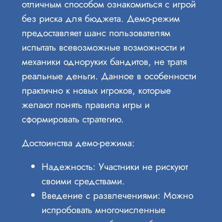
отличным способом ознакомиться с игрой
без риска для бюджета. Демо-режим
предоставляет шанс пользователям
испытать всевозможные возможности и
механики одноруких бандитов, не тратя
реальные деньги. Данное в особенности
практично к новых игроков, которые
желают понять правила игры и
сформировать стратегию.
Достоинства демо-режима:
Надежность: Участники не рискуют
своими средствами.
Введение с развлечениями: Можно
испробовать многочисленные