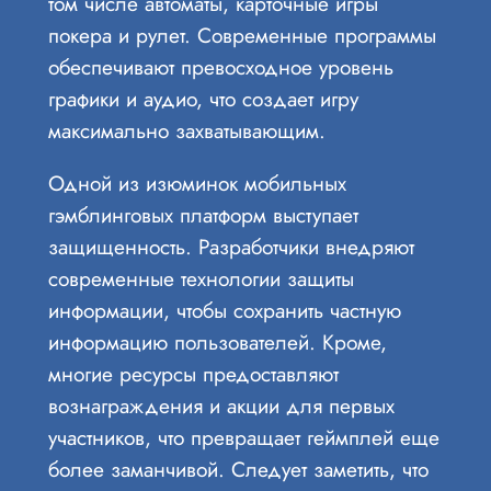
том числе автоматы, карточные игры
покера и рулет. Современные программы
обеспечивают превосходное уровень
графики и аудио, что создает игру
максимально захватывающим.
Одной из изюминок мобильных
гэмблинговых платформ выступает
защищенность. Разработчики внедряют
современные технологии защиты
информации, чтобы сохранить частную
информацию пользователей. Кроме,
многие ресурсы предоставляют
вознаграждения и акции для первых
участников, что превращает геймплей еще
более заманчивой. Следует заметить, что