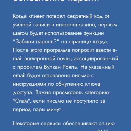
Когда клиент потерял секретный код от
учётной записи в интернет-казино, первым
шагом будет использование функции
"Забыли пароль?" на странице входа.
После этого программа попросит ввести e-
mail электронной почты, ассоциированный
с профилем Вулкан Рояль. На указанный
email будет отправлено письмо с
инструкциями по обнулению ключа
доступа. Важно просмотреть категорию
"Спам", если письмо не поступило за
период пары минут.
Некоторые сервисы обеспечивают опцию