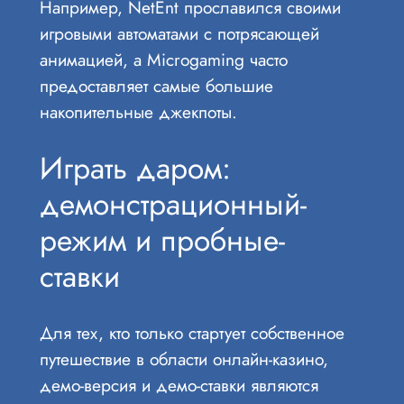
Например, NetEnt прославился своими
игровыми автоматами с потрясающей
анимацией, а Microgaming часто
предоставляет самые большие
накопительные джекпоты.
Играть даром:
демонстрационный-
режим и пробные-
ставки
Для тех, кто только стартует собственное
путешествие в области онлайн-казино,
демо-версия и демо-ставки являются