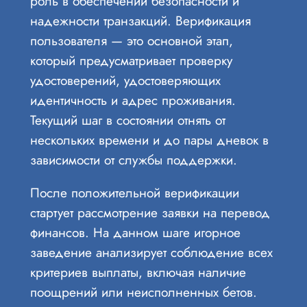
роль в обеспечении безопасности и
надежности транзакций. Верификация
пользователя — это основной этап,
который предусматривает проверку
удостоверений, удостоверяющих
идентичность и адрес проживания.
Текущий шаг в состоянии отнять от
нескольких времени и до пары дневок в
зависимости от службы поддержки.
После положительной верификации
стартует рассмотрение заявки на перевод
финансов. На данном шаге игорное
заведение анализирует соблюдение всех
критериев выплаты, включая наличие
поощрений или неисполненных бетов.