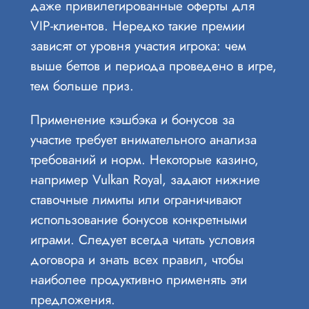
даже привилегированные оферты для
VIP-клиентов. Нередко такие премии
зависят от уровня участия игрока: чем
выше беттов и периода проведено в игре,
тем больше приз.
Применение кэшбэка и бонусов за
участие требует внимательного анализа
требований и норм. Некоторые казино,
например Vulkan Royal, задают нижние
ставочные лимиты или ограничивают
использование бонусов конкретными
играми. Следует всегда читать условия
договора и знать всех правил, чтобы
наиболее продуктивно применять эти
предложения.