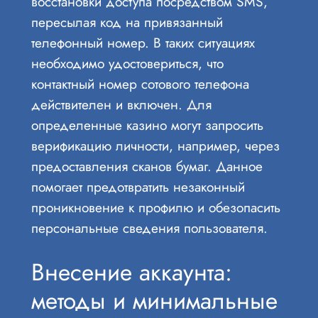
восстановки доступа посредством SMS,
пересылая код на привязанный
телефонный номер. В таких ситуациях
необходимо удостовериться, что
контактный номер сотового телефона
действителен и включен. Для
определенные казино могут запросить
верификацию личности, например, через
предоставления сканов бумаг. Данное
помогает предотвратить незаконный
проникновение к профилю и обезопасить
персональные сведения пользователя.
Внесение аккаунта:
методы и минимальные