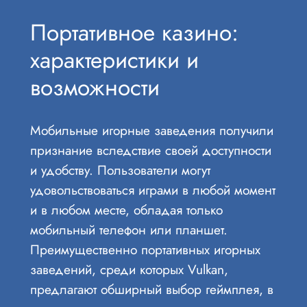
Портативное казино:
характеристики и
возможности
Мобильные игорные заведения получили
признание вследствие своей доступности
и удобству. Пользователи могут
удовольствоваться играми в любой момент
и в любом месте, обладая только
мобильный телефон или планшет.
Преимущественно портативных игорных
заведений, среди которых Vulkan,
предлагают обширный выбор геймплея, в