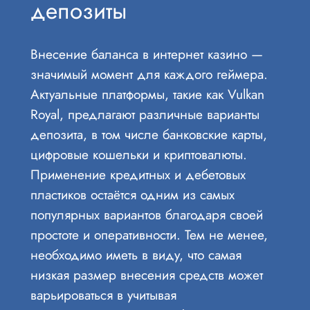
депозиты
Внесение баланса в интернет казино —
значимый момент для каждого геймера.
Актуальные платформы, такие как Vulkan
Royal, предлагают различные варианты
депозита, в том числе банковские карты,
цифровые кошельки и криптовалюты.
Применение кредитных и дебетовых
пластиков остаётся одним из самых
популярных вариантов благодаря своей
простоте и оперативности. Тем не менее,
необходимо иметь в виду, что самая
низкая размер внесения средств может
варьироваться в учитывая