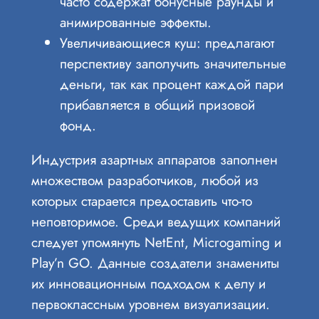
часто содержат бонусные раунды и
анимированные эффекты.
Увеличивающиеся куш: предлагают
перспективу заполучить значительные
деньги, так как процент каждой пари
прибавляется в общий призовой
фонд.
Индустрия азартных аппаратов заполнен
множеством разработчиков, любой из
которых старается предоставить что-то
неповторимое. Среди ведущих компаний
следует упомянуть NetEnt, Microgaming и
Play’n GO. Данные создатели знамениты
их инновационным подходом к делу и
первоклассным уровнем визуализации.