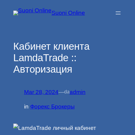
Vai
Suoni Online
al
contenuto
Кабинет клиента
LamdaTrade ::
Авторизация
Mar 28, 2024
—
admin
da
in
Форекс Брокеры