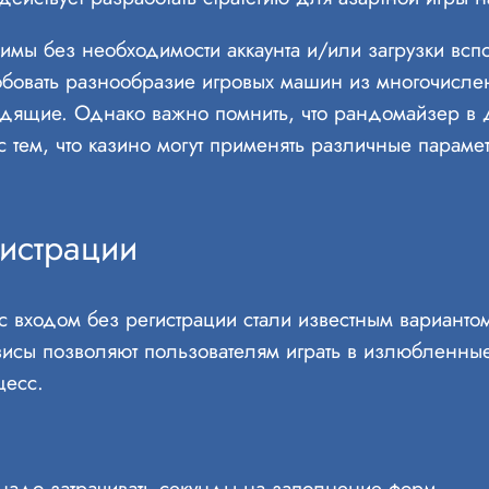
мы без необходимости аккаунта и/или загрузки всп
бовать разнообразие игровых машин из многочисленн
дящие. Однако важно помнить, что рандомайзер в д
с тем, что казино могут применять различные пара
гистрации
с входом без регистрации стали известным вариант
висы позволяют пользователям играть в излюбленны
цесс.
надо затрачивать секунды на заполнение форм.