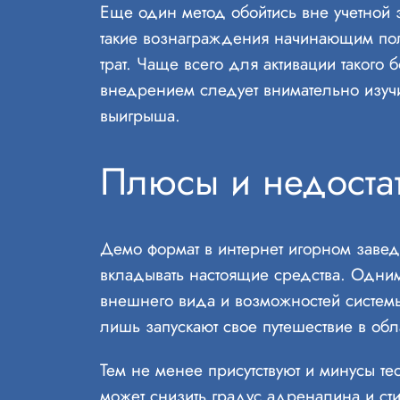
Еще один метод обойтись вне учетной
такие вознаграждения начинающим поль
трат. Чаще всего для активации такого
внедрением следует внимательно изучи
выигрыша.
Плюсы и недостат
Демо формат в интернет игорном завед
вкладывать настоящие средства. Одним
внешнего вида и возможностей системы
лишь запускают свое путешествие в обла
Тем не менее присутствуют и минусы те
может снизить градус адреналина и ст