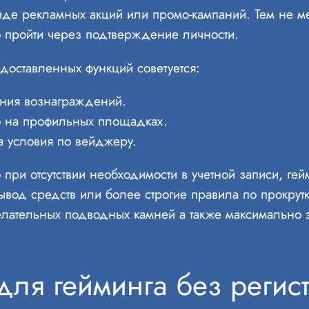
де рекламных акций или промо-кампаний. Тем не мен
но пройти через подтверждение личности.
доставленных функций советуется:
ения вознаграждений.
о на профильных площадках.
а условия по вейджеру.
то при отсутствии необходимости в учетной записи, ге
ывод средств или более строгие правила по прокрут
лательных подводных камней а также максимально э
ля гейминга без регис