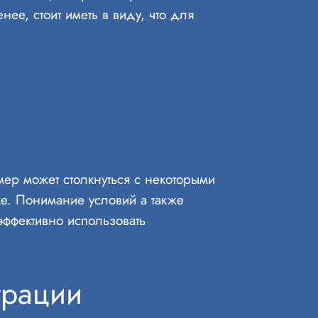
ее, стоит иметь в виду, что для
ймер может столкнуться с некоторыми
ке. Понимание условий а также
ффективно использовать
трации