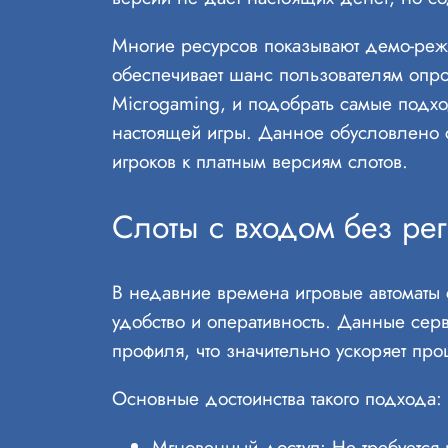
Многие ресурсов показывают демо-режи
обеспечивает шанс пользователям опро
Microgaming, и подобрать самые подхо
настоящей игры. Данное обусловлено 
игроков к платным версиям слотов.
Слоты с входом без ре
В недавние времена игровые автоматы 
удобство и оперативность. Данные сер
профиля, что значительно ускоряет про
Основные достоинства такого подхода:
Мгновенный доступ: Не требуется 