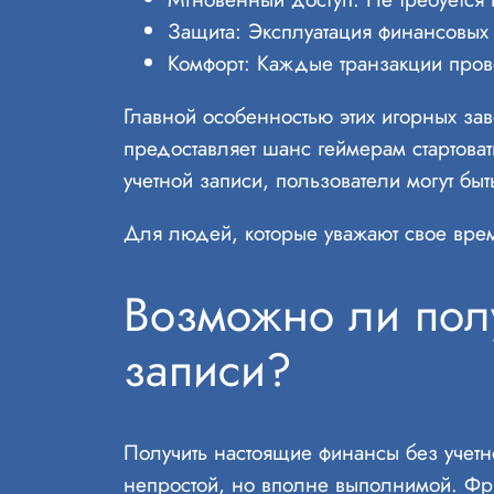
Защита: Эксплуатация финансовых
Комфорт: Каждые транзакции про
Главной особенностью этих игорных зав
предоставляет шанс геймерам стартова
учетной записи, пользователи могут б
Для людей, которые уважают свое врем
Возможно ли пол
записи?
Получить настоящие финансы без учетн
непростой, но вполне выполнимой. Фри