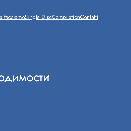
a facciamo
Single Disc
Compilation
Contatti
ходимости