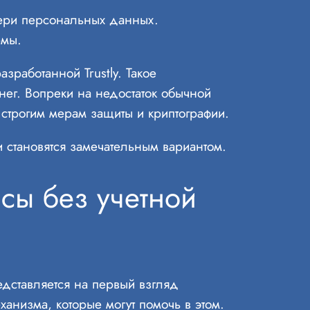
тери персональных данных.
рмы.
зработанной Trustly. Такое
нег. Вопреки на недостаток обычной
 строгим мерам защиты и криптографии.
 становятся замечательным вариантом.
сы без учетной
едставляется на первый взгляд
анизма, которые могут помочь в этом.