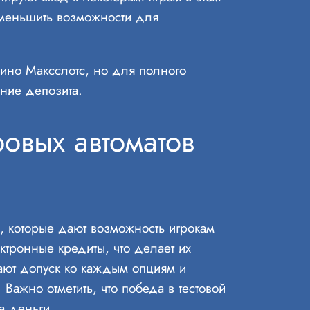
уменьшить возможности для
зино Максслотс, но для полного
ение депозита.
овых автоматов
, которые дают возможность игрокам
ктронные кредиты, что делает их
ают допуск ко каждым опциям и
Важно отметить, что победа в тестовой
а деньги.