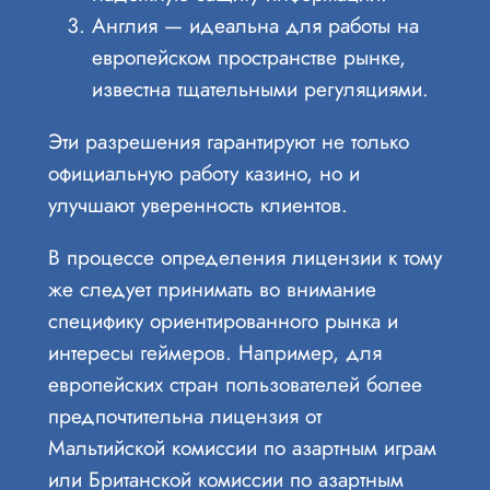
Англия — идеальна для работы на
европейском пространстве рынке,
известна тщательными регуляциями.
Эти разрешения гарантируют не только
официальную работу казино, но и
улучшают уверенность клиентов.
В процессе определения лицензии к тому
же следует принимать во внимание
специфику ориентированного рынка и
интересы геймеров. Например, для
европейских стран пользователей более
предпочтительна лицензия от
Мальтийской комиссии по азартным играм
или Британской комиссии по азартным