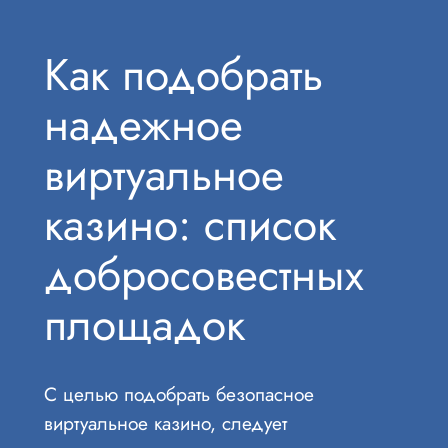
Как подобрать
надежное
виртуальное
казино: список
добросовестных
площадок
С целью подобрать безопасное
виртуальное казино, следует