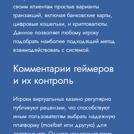
своим клиентам простые варианты
транзакций, включая банковские карты,
цифровые кошельки, и криптовалюты.
Данное позволяет любому игроку
подобрать наиболее подходящий метод
взаимодействовать с системой.
Комментарии геймеров
и их контроль
Игроки виртуальных казино регулярно
публикуют рецензии, что способствуют
иным пользователям выбрать надежную
платформу (mostbet или другую) для
азартных игр. Однако модерация таких