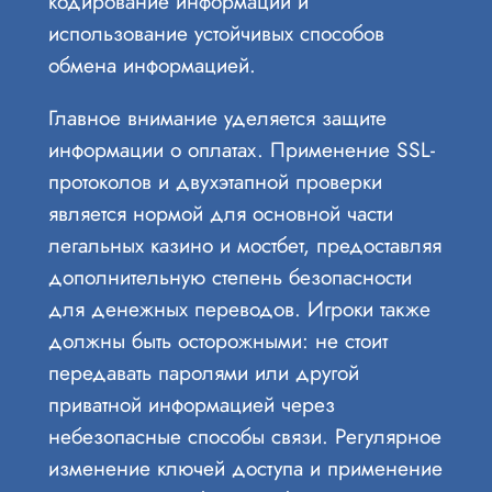
кодирование информации и
использование устойчивых способов
обмена информацией.
Главное внимание уделяется защите
информации о оплатах. Применение SSL-
протоколов и двухэтапной проверки
является нормой для основной части
легальных казино и мостбет, предоставляя
дополнительную степень безопасности
для денежных переводов. Игроки также
должны быть осторожными: не стоит
передавать паролями или другой
приватной информацией через
небезопасные способы связи. Регулярное
изменение ключей доступа и применение