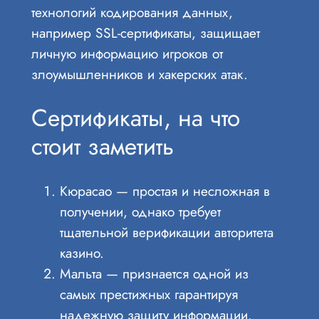
технологий кодирования данных,
например SSL-сертификаты, защищает
личную информацию игроков от
злоумышленников и хакерских атак.
Сертификаты, на что
стоит заметить
Кюрасао — простая и несложная в
получении, однако требует
тщательной верификации авторитета
казино.
Мальта — признается одной из
самых престижных гарантируя
надежную защиту информации.