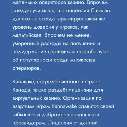
маленьких операторов казино. Впрочем
следует учитывать, что лицензия Curacao
далеко не всегда гарантирует такой же
уровень доверия у игроков, как
мальтийская. Впрочем не менее,
умеренные расходы на получение и
поддержание сертификата способствуют
её популярности среди множества
операторов.
Канаваке, сосредоточенное в стране
Канада, также раздаёт лицензии для
виртуальных казино. Организация по
азартным играм Kahnawake славится своей
гибкостью и доброжелательностью к
провайдерам. Лицензия от данной