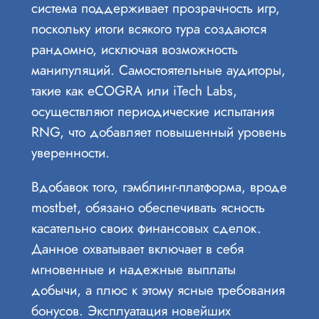
система поддерживает прозрачность игр,
поскольку итоги всякого тура создаются
рандомно, исключая возможность
манипуляций. Самостоятельные аудиторы,
такие как eCOGRA или iTech Labs,
осуществляют периодические испытания
RNG, что добавляет повышенный уровень
уверенности.
Вдобавок того, гэмблинг-платформа, вроде
mostbet, обязано обеспечивать ясность
касательно своих финансовых сделок.
Данное охватывает включает в себя
мгновенные и надежные выплаты
добычи, а плюс к этому ясные требования
бонусов. Эксплуатация новейших