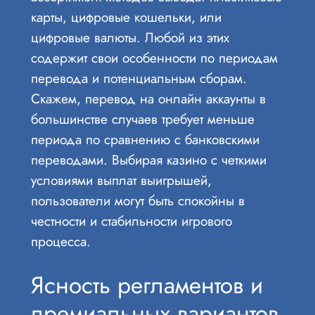
карты, цифровые кошельки, или
цифровые валюты. Любой из этих
содержит свои особенности по периодам
перевода и потенциальным сборам.
Скажем, перевод на онлайн аккаунты в
большинстве случаев требует меньше
периода по сравнению с банковскими
переводами. Выбирая казино с четкими
условиями выплат выигрышей,
пользователи могут быть спокойны в
честности и стабильности игрового
процесса.
Ясность регламентов и
премиальных вариантов