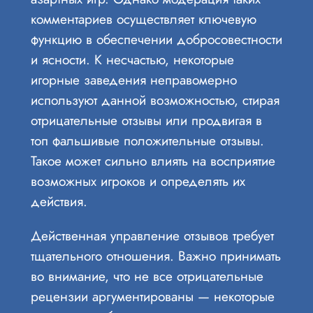
комментариев осуществляет ключевую
функцию в обеспечении добросовестности
и ясности. К несчастью, некоторые
игорные заведения неправомерно
используют данной возможностью, стирая
отрицательные отзывы или продвигая в
топ фальшивые положительные отзывы.
Такое может сильно влиять на восприятие
возможных игроков и определять их
действия.
Действенная управление отзывов требует
тщательного отношения. Важно принимать
во внимание, что не все отрицательные
рецензии аргументированы — некоторые