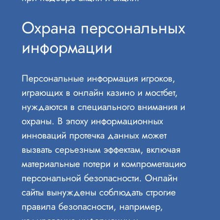
Охрана персональных
информации
Персональные информация игроков,
играющих в онлайн казино и мостбет,
нуждаются в специального внимания и
охраны. В эпоху информационных
инноваций протечка данных может
вызвать серьезным эффектам, включая
материальные потери и компрометацию
персональной безопасности. Онлайн
сайты вынуждены соблюдать строгие
правила безопасности, например,