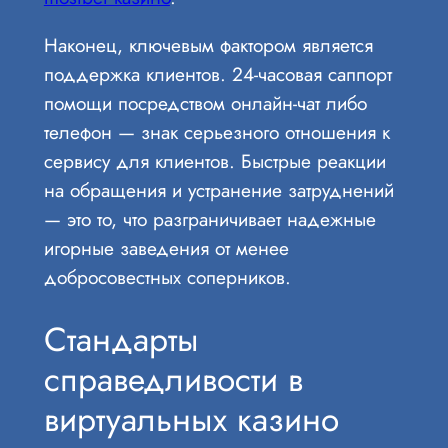
Наконец, ключевым фактором является
поддержка клиентов. 24-часовая саппорт
помощи посредством онлайн-чат либо
телефон — знак серьезного отношения к
сервису для клиентов. Быстрые реакции
на обращения и устранение затруднений
— это то, что разграничивает надежные
игорные заведения от менее
добросовестных соперников.
Стандарты
справедливости в
виртуальных казино