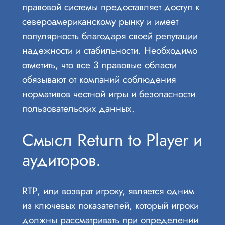
правовой системы предоставляет доступ к
североамериканскому рынку и имеет
популярность благодаря своей репутации
надежности и стабильности. Необходимо
отметить, что все 3 правовые области
обязывают от компаний соблюдения
нормативов честной игры и безопасности
пользовательских данных.
Смысл Return to Player и
аудиторов.
RTP, или возврат игроку, является одним
из ключевых показателей, который игроки
должны рассматривать при определении