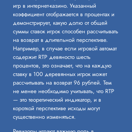
игр в интернет-казино. Указанный
коэффициент отображается в процентах и
демонстрирует, какую долю от общей
суммы ставок игрок способен рассчитывать
на возврат в длительной перспективе.
Например, в случае если игровой автомат
содержит RTP девяносто шесть
процентов, это означает, что на каждую
ставку в 100 деревянных игрок может
рассчитывать на возврат 96 рублей. Тем
не менее необходимо учитывать, что RTP
— это теоретический индикатор, и в
короткой перспективе исходы могут
существенно изменяться.
Ревизоры играют важную роль в