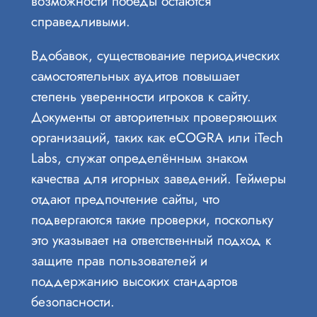
возможности победы остаются
справедливыми.
Вдобавок, существование периодических
самостоятельных аудитов повышает
степень уверенности игроков к сайту.
Документы от авторитетных проверяющих
организаций, таких как eCOGRA или iTech
Labs, служат определённым знаком
качества для игорных заведений. Геймеры
отдают предпочтение сайты, что
подвергаются такие проверки, поскольку
это указывает на ответственный подход к
защите прав пользователей и
поддержанию высоких стандартов
безопасности.