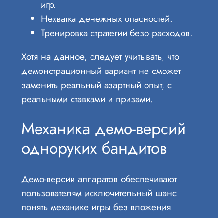
игр.
Нехватка денежных опасностей.
Тренировка стратегии безо расходов.
Хотя на данное, следует учитывать, что
демонстрационный вариант не сможет
заменить реальный азартный опыт, с
реальными ставками и призами.
Механика демо-версий
одноруких бандитов
Демо-версии аппаратов обеспечивают
пользователям исключительный шанс
понять механике игры без вложения