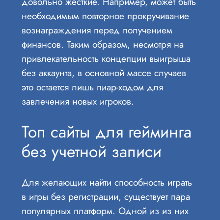
довольно жесткие. Например, может быть
необходимым повторное прокручивание
вознаграждения перед получением
финансов. Таким образом, несмотря на
привлекательность концепции выигрыша
без аккаунта, в основной массе случаев
это остается лишь пиар-ходом для
завлечения новых игроков.
Топ сайты для гейминга
без учетной записи
Для желающих найти способность играть
в игры без регистрации, существует пара
популярных платформ. Одной из из них