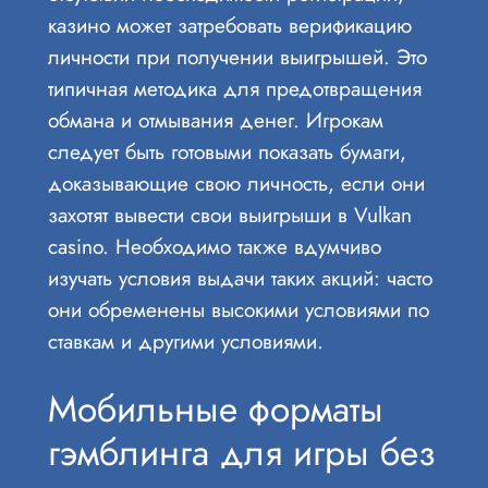
казино может затребовать верификацию
личности при получении выигрышей. Это
типичная методика для предотвращения
обмана и отмывания денег. Игрокам
следует быть готовыми показать бумаги,
доказывающие свою личность, если они
захотят вывести свои выигрыши в Vulkan
casino. Необходимо также вдумчиво
изучать условия выдачи таких акций: часто
они обременены высокими условиями по
ставкам и другими условиями.
Мобильные форматы
гэмблинга для игры без