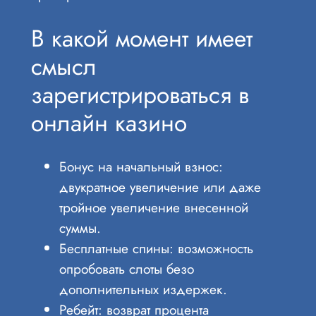
В какой момент имеет
смысл
зарегистрироваться в
онлайн казино
Бонус на начальный взнос:
двукратное увеличение или даже
тройное увеличение внесенной
суммы.
Бесплатные спины: возможность
опробовать слоты безо
дополнительных издержек.
Ребейт: возврат процента