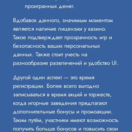
проигранных денег.
Вдобавок данного, значимым моментом
является наличие лицензии у казино.
Такое подтверждает прозрачность игр и
безопасность ваших персональных
данных. Также стоит учесть на
разнообразие развлечений и удобство UI.
Другой один аспект — это время
регистрации. Более всего выгодно
записываться в время акций и торжеств,
когда игорные заведения предлагают
дополнительные бонусы и промоакции.
Таким путём, участники имеют возможность
получить больше бонусов и повысить свои