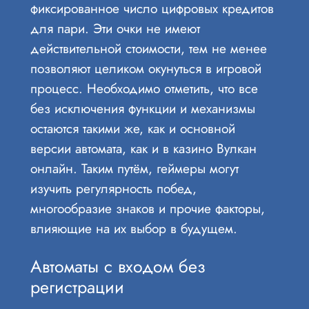
фиксированное число цифровых кредитов
для пари. Эти очки не имеют
действительной стоимости, тем не менее
позволяют целиком окунуться в игровой
процесс. Необходимо отметить, что все
без исключения функции и механизмы
остаются такими же, как и основной
версии автомата, как и в казино Вулкан
онлайн. Таким путём, геймеры могут
изучить регулярность побед,
многообразие знаков и прочие факторы,
влияющие на их выбор в будущем.
Автоматы с входом без
регистрации