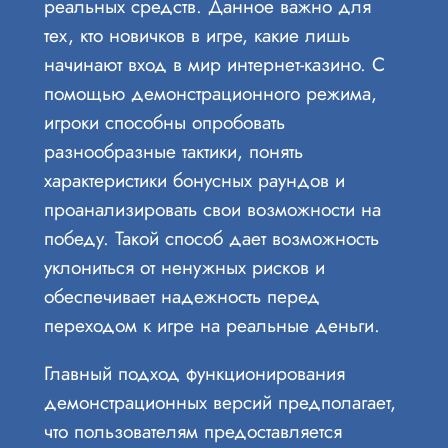
реальных средств. Данное важно для
тех, кто новичков в игре, какие лишь
начинают вход в мир интернет-казино. С
помощью демонстрационного режима,
игроки способны опробовать
разнообразные тактики, понять
характеристики бонусных раундов и
проанализировать свои возможности на
победу. Такой способ дает возможность
уклониться от ненужных рисков и
обеспечивает надежность перед
переходом к игре на реальные деньги.
Главный подход функционирования
демонстрационных версий предполагает,
что пользователям предоставляется