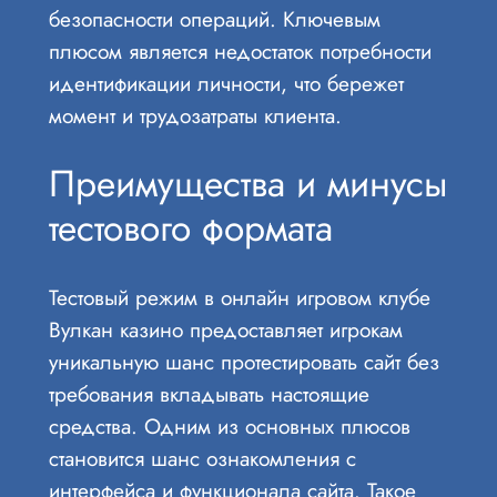
безопасности операций. Ключевым
плюсом является недостаток потребности
идентификации личности, что бережет
момент и трудозатраты клиента.
Преимущества и минусы
тестового формата
Тестовый режим в онлайн игровом клубе
Вулкан казино предоставляет игрокам
уникальную шанс протестировать сайт без
требования вкладывать настоящие
средства. Одним из основных плюсов
становится шанс ознакомления с
интерфейса и функционала сайта. Такое