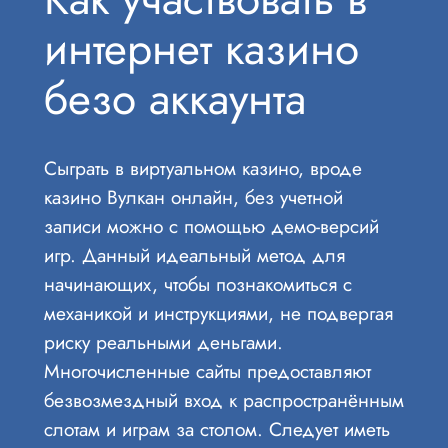
интернет казино
безо аккаунта
Сыграть в виртуальном казино, вроде
казино Вулкан онлайн, без учетной
записи можно с помощью демо-версий
игр. Данный идеальный метод для
начинающих, чтобы познакомиться с
механикой и инструкциями, не подвергая
риску реальными деньгами.
Многочисленные сайты предоставляют
безвозмездный вход к распространённым
слотам и играм за столом. Следует иметь