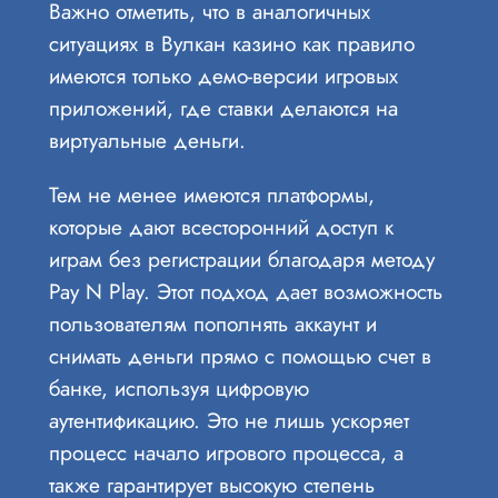
Важно отметить, что в аналогичных
ситуациях в Вулкан казино как правило
имеются только демо-версии игровых
приложений, где ставки делаются на
виртуальные деньги.
Тем не менее имеются платформы,
которые дают всесторонний доступ к
играм без регистрации благодаря методу
Pay N Play. Этот подход дает возможность
пользователям пополнять аккаунт и
снимать деньги прямо с помощью счет в
банке, используя цифровую
аутентификацию. Это не лишь ускоряет
процесс начало игрового процесса, а
также гарантирует высокую степень