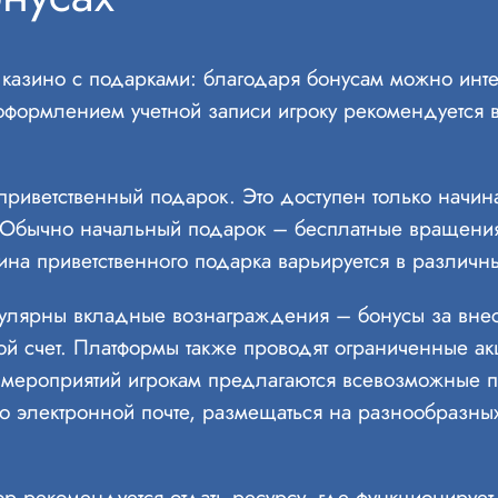
 казино с подарками: благодаря бонусам можно инт
оформлением учетной записи игроку рекомендуется в
 приветственный подарок. Это доступен только нач
 Обычно начальный подарок – бесплатные вращения
ина приветственного подарка варьируется в различны
пулярны вкладные вознаграждения – бонусы за внес
ой счет. Платформы также проводят ограниченные ак
 мероприятий игрокам предлагаются всевозможные п
о электронной почте, размещаться на разнообразны
р рекомендуется отдать ресурсу, где функционирует