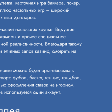
летка, карточная игра баккара, покер,
 плюс настольных игр – широкий
ких тыщ долларов.
участии настоящих крупье. Ведущие
еокамеры и прочее специальное
ой реалистичности. Благодаря такому
 элитных залов казино, смотреть на
новке можно будет организовывать
орт: футбол, баскет, теннис, гандбол,
лью оформления ставок на игорном
в используется один аккаунт.
плея