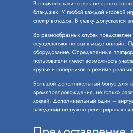
В отличных казино есть не только слоты
блэкджек. У любой каждой игровой игр
спектр вкладов. В ставку допускается 
Во разнообразных клубах представлен 
осуществляют потоки в моде онлайн. 
оборудование. Определенные платформ
пользователи имеют возможность участв
крупье и соперников в режиме реально
Большой дополнительный бонус для каз
времяпрепровождение, не только развле
хоккей. Дополнительный один – виртуа
заведении не нужно регистрироваться п
Предоставление 