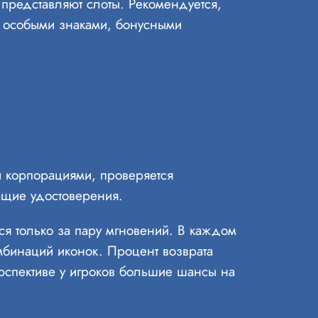
представляют слоты. Рекомендуется,
с особыми знаками, бонусными
и корпорациями, проверяется
щие удостоверения.
ся только за пару мгновений. В каждом
бинаций иконок. Процент возврата
рспективе у игроков большие шансы на