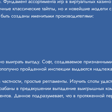
 Фундамент ассортимента игр в виртуальных казино 
ычные классические тайтлы, но и новейшие модели 
 быть созданы именитыми производителями:
но выиграть выгоду. Софт, создаваемое признанным
гополучно пройденной инспекции выдаются надлежа
частности, простые регламенты. Изучить слоты удаст
барабаны в предвкушении выпадение выигрышных ком
ентов. Данное подразумевает, что в протяженной пе