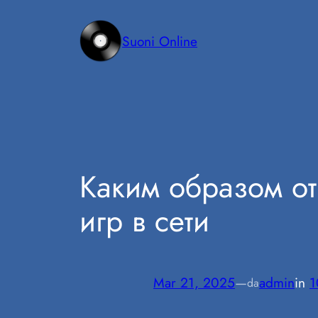
Vai
al
Suoni Online
contenuto
Каким образом от
игр в сети
Mar 21, 2025
—
admin
in
1
da