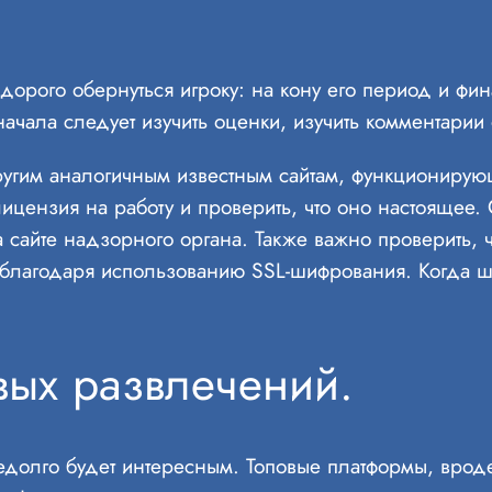
орого обернуться игроку: на кону его период и фин
чала следует изучить оценки, изучить комментарии
угим аналогичным известным сайтам, функционирую
 лицензия на работу и проверить, что оно настоящее.
 сайте надзорного органа. Также важно проверить, ч
 благодаря использованию SSL-шифрования. Когда ш
вых развлечений.
 недолго будет интересным. Топовые платформы, врод