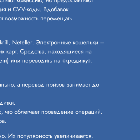
ция и CVV-коды. Вдобавок
ют возможность перемещать
ill, Neteller. Электронные кошельки –
х карт. Средства, находящиеся на
ти) или переводить на «кредитку».
ально, а перевод призов занимает до
дитки.
, что облегчает проведение операций.
ра.
о. Их популярность увеличивается.