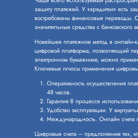
защиту платежей. У «кредитки» есть з
востребованы финансовые переводы. О
значительные средства с банковского ак
Новейшее платежное метод в онлайн-ка
цифровой платформа, позволяющий пере
электронном бумажнике, можно применя
Ключевые плюсы применения цифровых
Оперативность осуществления пла
48 часов.
Гарантия В процессе использовани
Удобство эксплуатации. У виртуал
Международность. Онлайн счета п
Цифровые счета – предпочтение тех, к