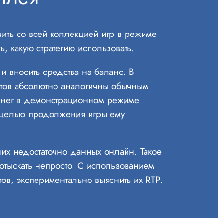
ить со всей коллекцией игр в режиме
, какую стратегию использовать.
 вносить средства на баланс. В
отов абсолютно аналогичны обычным
 денег в демонстрационном режиме
с целью продолжения игры ему
них недостаточно данных онлайн. Такое
отыскать непросто. С использованием
тов, экспериментально выяснить их RTP.