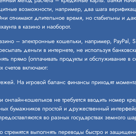
ащитные возможности, например, два шага верифика
ни отнимают длительное время, но стабильны и да
каунта в казино и наоборот.
зино – электронные кошельки, например, PayPal, Skr
сылать деньги в интернете, не используя банковски
ть прямо (оплачивать продукты и обслуживание в се
 счетов включают:
тежей. На игровой баланс финансы приходят момент
и онлайн-кошельков не требуется вводить номер кре
ьных бумажников простой и дружественный интерфейс
редоставляются во разных государствах земного ша
то стремятся выполнять переводы быстро и защищенн