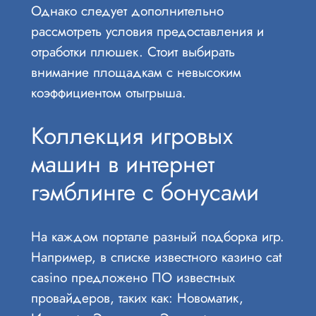
Однако следует дополнительно
рассмотреть условия предоставления и
отработки плюшек. Стоит выбирать
внимание площадкам с невысоким
коэффициентом отыгрыша.
Коллекция игровых
машин в интернет
гэмблинге с бонусами
На каждом портале разный подборка игр.
Например, в списке известного казино cat
casino предложено ПО известных
провайдеров, таких как: Новоматик,