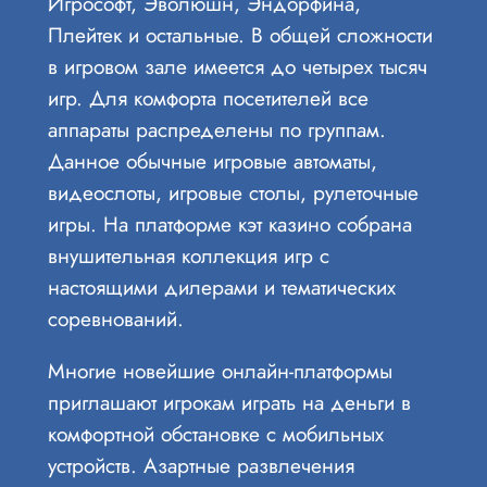
Игрософт, Эволюшн, Эндорфина,
Плейтек и остальные. В общей сложности
в игровом зале имеется до четырех тысяч
игр. Для комфорта посетителей все
аппараты распределены по группам.
Данное обычные игровые автоматы,
видеослоты, игровые столы, рулеточные
игры. На платформе кэт казино собрана
внушительная коллекция игр с
настоящими дилерами и тематических
соревнований.
Многие новейшие онлайн-платформы
приглашают игрокам играть на деньги в
комфортной обстановке с мобильных
устройств. Азартные развлечения