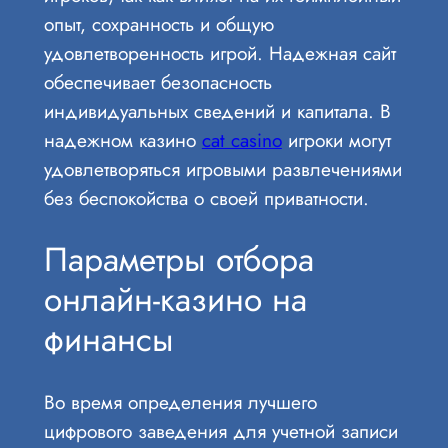
опыт, сохранность и общую
удовлетворенность игрой. Надежная сайт
обеспечивает безопасность
индивидуальных сведений и капитала. В
надежном казино
cat casino
игроки могут
удовлетворяться игровыми развлечениями
без беспокойства о своей приватности.
Параметры отбора
онлайн-казино на
финансы
Во время определения лучшего
цифрового заведения для учетной записи