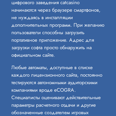
цифрового заведения catcasino
начинаются через браузере смартфонов,
не нуждаясь в инсталляции
дополнительных программ. При желанию
пользователи способны загрузить
портативное приложение. Адрес для
загрузки софта просто обнаружить на
официальном сайте.
Любые автоматы, доступные в списке
каждого лицензионного сайта, постоянно
тестируются автономными аудиторскими
компаниями вроде eCOGRA.
Специалисты оценивают действительные
параметры расчетного отдачи и другие
обозначенные создателем игровых