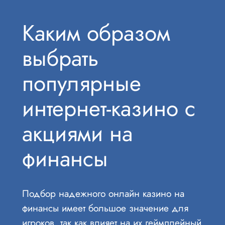
Каким образом
выбрать
популярные
интернет-казино с
акциями на
финансы
Подбор надежного онлайн казино на
финансы имеет большое значение для
игроков, так как влияет на их геймплейный