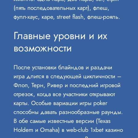
(пять последовательных карт), флеш,
фулл-хаус, каре, street flash, флеш-рояль.
Главные уровни и их
возможности
После установки блайндов и раздачи
игра длится в следующей цикличности –
Флоп, Терн, Ривер и последний игровой
отрезок, когда все участники открывают
карты. Особые вариации игры poker
способны давать разнообразные раунды.
В обе самые известные версии (Texas
Holdem и Omaha) в web-club 1xbet казино