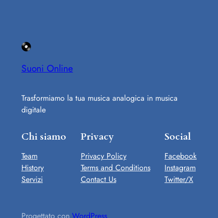
Suoni Online
Trasformiamo la tua musica analogica in musica
digitale
Chi siamo
Privacy
Social
Team
Privacy Policy
Facebook
History
Terms and Conditions
Instagram
Servizi
Contact Us
Twitter/X
Progettato con
WordPress