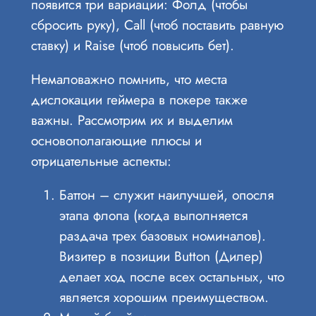
появится три вариации: Фолд (чтобы
сбросить руку), Call (чтоб поставить равную
ставку) и Raise (чтоб повысить бет).
Немаловажно помнить, что места
дислокации геймера в покере также
важны. Рассмотрим их и выделим
основополагающие плюсы и
отрицательные аспекты:
Баттон – служит наилучшей, опосля
этапа флопа (когда выполняется
раздача трех базовых номиналов).
Визитер в позиции Button (Дилер)
делает ход после всех остальных, что
является хорошим преимуществом.