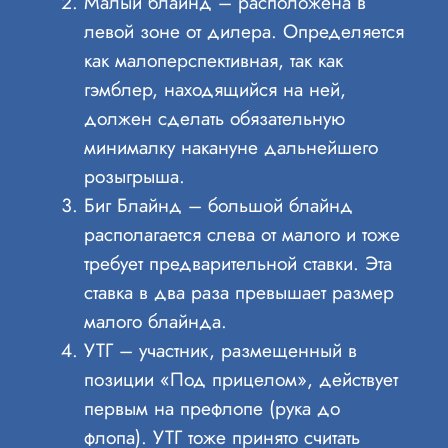
Малый блайнд – расположена в
левой зоне от дилера. Определяется
как малоперспективная, так как
гэмблер, находящийся на ней,
должен сделать обязательную
минималку накануне дальнейшего
розыгрыша.
Биг Блайнд – большой блайнд
располагается слева от малого и тоже
требует предварительной ставки. Эта
ставка в два раза превышает размер
малого блайнда.
УТГ – участник, размещенный в
позиции «Под прицелом», действует
первым на префлопе (рука до
флопа). УТГ тоже принято считать