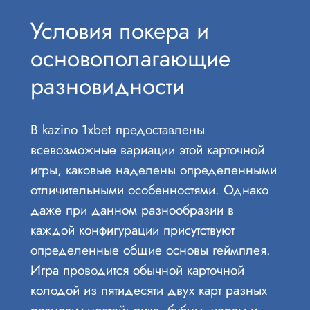
Условия покера и
основополагающие
разновидности
В kazino 1xbet предоставлены
всевозможные вариации этой карточной
игры, каковые наделены определенными
отличительными особенностями. Однако
даже при данном разнообразии в
каждой конфигурации присутствуют
определенные общие основы геймплея.
Игра проводится обычной карточной
колодой из пятидесяти двух карт разных
разновидностей: пика, бубны, червы и