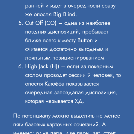
ранней и идет в очередности сразу
же опосля Big Blind.
Cut Off (CO) – одна из наиболее
поздних диспозиций, пребывает
ближе всего к месту Button и
считается достаточно выгодным и
лояльным позиционированием.
High Jack (HJ) – если за покерным
столом проводят сессии 9 человек, то
опосля Катоффа показывается
очередная запоздалая диспозиция,
которая называется ХД.
По потенциалу можно выделить не менее
пяти базовых карточных сочетаний. А
именно: одна пара, две пары, set, стрит