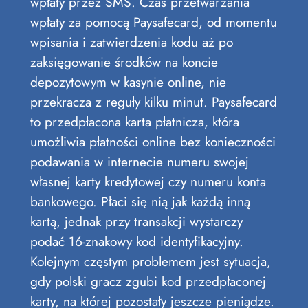
wpłaty przez SMS. Czas przetwarzania
wpłaty za pomocą Paysafecard, od momentu
wpisania i zatwierdzenia kodu aż po
zaksięgowanie środków na koncie
depozytowym w kasynie online, nie
przekracza z reguły kilku minut. Paysafecard
to przedpłacona karta płatnicza, która
umożliwia płatności online bez konieczności
podawania w internecie numeru swojej
własnej karty kredytowej czy numeru konta
bankowego. Płaci się nią jak każdą inną
kartą, jednak przy transakcji wystarczy
podać 16-znakowy kod identyfikacyjny.
Kolejnym częstym problemem jest sytuacja,
gdy polski gracz zgubi kod przedpłaconej
karty, na której pozostały jeszcze pieniądze.