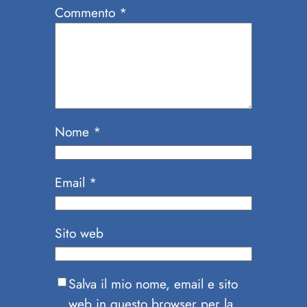
Commento
*
Nome
*
Email
*
Sito web
Salva il mio nome, email e sito
web in questo browser per la