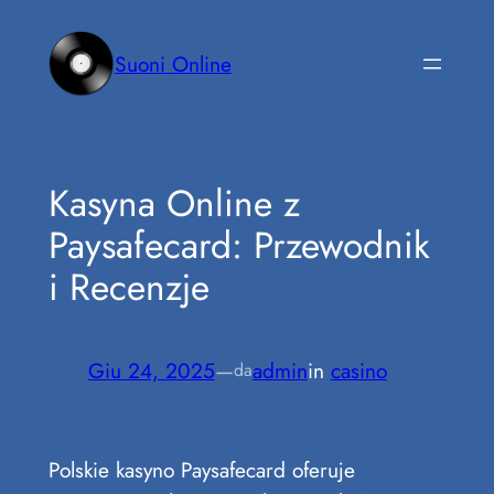
Vai
al
Suoni Online
contenuto
Kasyna Online z
Paysafecard: Przewodnik
i Recenzje
Giu 24, 2025
—
admin
in
casino
da
Polskie kasyno Paysafecard oferuje