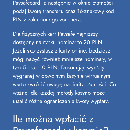
Paysafecard, a następnie w oknie płatności
podaj kwotę transferu oraz 16-znakowy kod
PIN z zakupionego vouchera.
Dla fizycznych kart Paysafe najniższy
dostępny na rynku nominał to 20 PLN.
Jeżeli skorzystasz z karty online, będziesz
mógł nabyć również mniejsze nominały, w
tym 5 oraz 10 PLN. Dokonując wypłaty
wygranej w dowolnym kasynie wirtualnym,
warto zwrócić uwagę na limity płatności. Co
ważne, dla każdej metody kasyno może
ustalić różne ograniczenia kwoty wypłaty.
Ile można wpłacić z