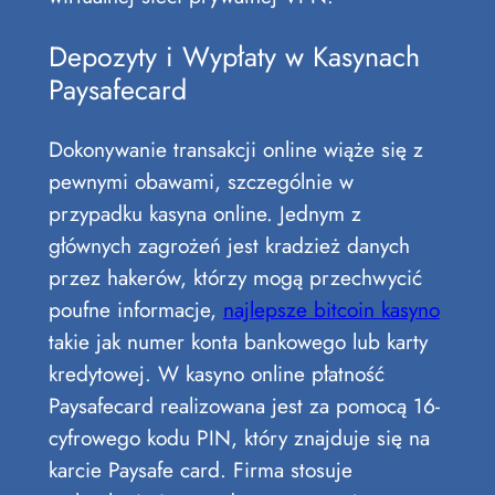
Depozyty i Wypłaty w Kasynach
Paysafecard
Dokonywanie transakcji online wiąże się z
pewnymi obawami, szczególnie w
przypadku kasyna online. Jednym z
głównych zagrożeń jest kradzież danych
przez hakerów, którzy mogą przechwycić
poufne informacje,
najlepsze bitcoin kasyno
takie jak numer konta bankowego lub karty
kredytowej. W kasyno online płatność
Paysafecard realizowana jest za pomocą 16-
cyfrowego kodu PIN, który znajduje się na
karcie Paysafe card. Firma stosuje