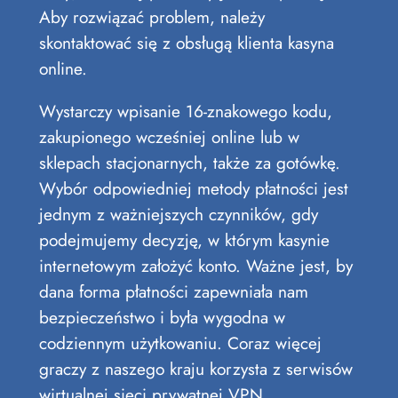
Aby rozwiązać problem, należy
skontaktować się z obsługą klienta kasyna
online.
Wystarczy wpisanie 16-znakowego kodu,
zakupionego wcześniej online lub w
sklepach stacjonarnych, także za gotówkę.
Wybór odpowiedniej metody płatności jest
jednym z ważniejszych czynników, gdy
podejmujemy decyzję, w którym kasynie
internetowym założyć konto. Ważne jest, by
dana forma płatności zapewniała nam
bezpieczeństwo i była wygodna w
codziennym użytkowaniu. Coraz więcej
graczy z naszego kraju korzysta z serwisów
wirtualnej sieci prywatnej VPN.