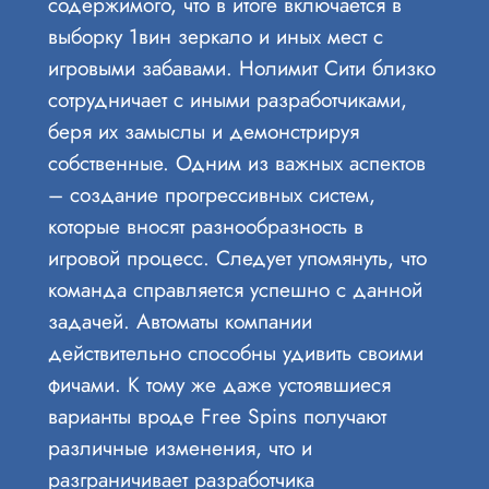
содержимого, что в итоге включается в
выборку 1вин зеркало и иных мест с
игровыми забавами. Нолимит Сити близко
сотрудничает с иными разработчиками,
беря их замыслы и демонстрируя
собственные. Одним из важных аспектов
– создание прогрессивных систем,
которые вносят разнообразность в
игровой процесс. Следует упомянуть, что
команда справляется успешно с данной
задачей. Автоматы компании
действительно способны удивить своими
фичами. К тому же даже устоявшиеся
варианты вроде Free Spins получают
различные изменения, что и
разграничивает разработчика