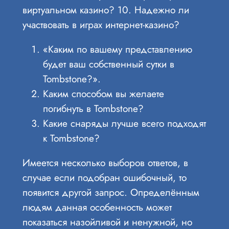
виртуальном казино? 10. Надежно ли
участвовать в играх интернет-казино?
«Каким по вашему представлению
будет ваш собственный сутки в
Tombstone?».
Каким способом вы желаете
погибнуть в Tombstone?
Какие снаряды лучше всего подходят
к Tombstone?
Имеется несколько выборов ответов, в
случае если подобран ошибочный, то
появится другой запрос. Определённым
людям данная особенность может
показаться назойливой и ненужной, но