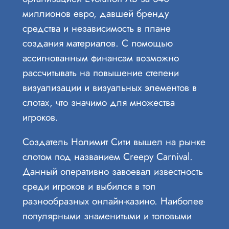
миллионов евро, давшей бренду
средства и независимость в плане
создания материалов. С помощью
ассигнованным финансам возможно
рассчитывать на повышение степени
визуализации и визуальных элементов в
слотах, что значимо для множества
игроков.
Создатель Нолимит Сити вышел на рынке
слотом под названием Creepy Carnival.
Данный оперативно завоевал известность
среди игроков и выбился в топ
разнообразных онлайн-казино. Наиболее
популярными знаменитыми и топовыми