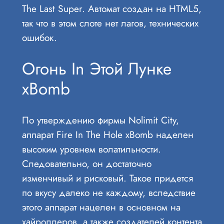
The Last Super. Автомат создан на HTML5,
так что в этом слоте нет лагов, технических
ошибок.
Огонь In Этой Лунке
xBomb
По утверждению фирмы Nolimit City,
аппарат Fire In The Hole xBomb наделен
высоким уровнем волатильности.
Следовательно, он достаточно
изменчивый и рисковый. Такое придется
по вкусу далеко не каждому, вследствие
этого аппарат нацелен в основном на
хайроллеров, а также создателей контента