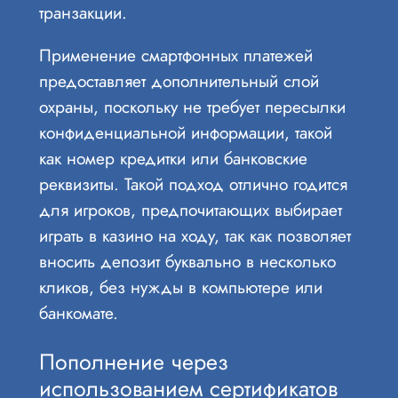
транзакции.
Применение смартфонных платежей
предоставляет дополнительный слой
охраны, поскольку не требует пересылки
конфиденциальной информации, такой
как номер кредитки или банковские
реквизиты. Такой подход отлично годится
для игроков, предпочитающих выбирает
играть в казино на ходу, так как позволяет
вносить депозит буквально в несколько
кликов, без нужды в компьютере или
банкомате.
Пополнение через
использованием сертификатов