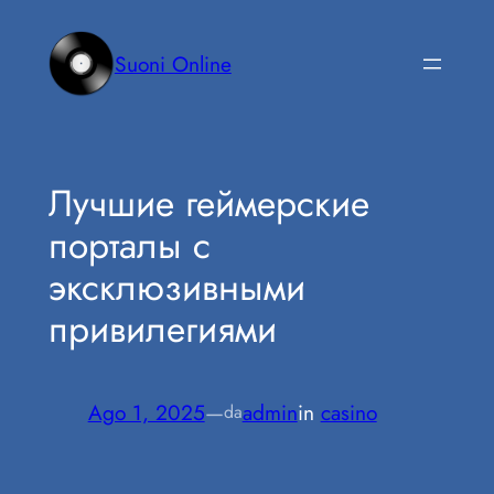
Vai
al
Suoni Online
contenuto
Лучшие геймерские
порталы с
эксклюзивными
привилегиями
Ago 1, 2025
—
admin
in
casino
da