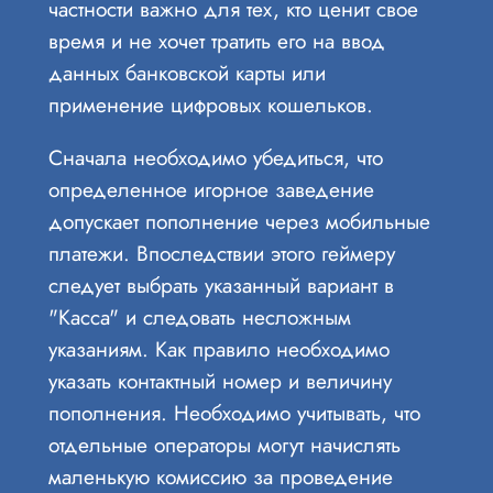
частности важно для тех, кто ценит свое
время и не хочет тратить его на ввод
данных банковской карты или
применение цифровых кошельков.
Сначала необходимо убедиться, что
определенное игорное заведение
допускает пополнение через мобильные
платежи. Впоследствии этого геймеру
следует выбрать указанный вариант в
"Касса" и следовать несложным
указаниям. Как правило необходимо
указать контактный номер и величину
пополнения. Необходимо учитывать, что
отдельные операторы могут начислять
маленькую комиссию за проведение