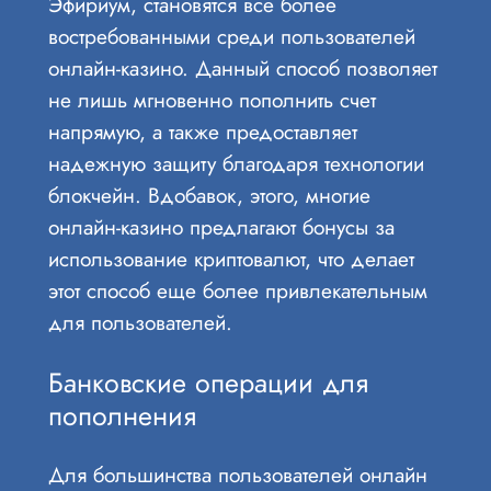
Эфириум, становятся все более
востребованными среди пользователей
онлайн-казино. Данный способ позволяет
не лишь мгновенно пополнить счет
напрямую, а также предоставляет
надежную защиту благодаря технологии
блокчейн. Вдобавок, этого, многие
онлайн-казино предлагают бонусы за
использование криптовалют, что делает
этот способ еще более привлекательным
для пользователей.
Банковские операции для
пополнения
Для большинства пользователей онлайн