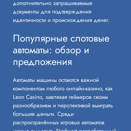
дополнительно запрашиваемые
документы для подтверждения
идентичности и происхождения денег.
Популярные слотовые
автоматы: обзор и
предложения
Автоматы машины остаются важной
компонентом любого онлайн-казино, как
Leon Casino, завлекая геймеров своим
разнообразием и перспективой выиграть
большие деньги. Среди
распространённых игровых автоматов
можно выделить Starburst разработанный