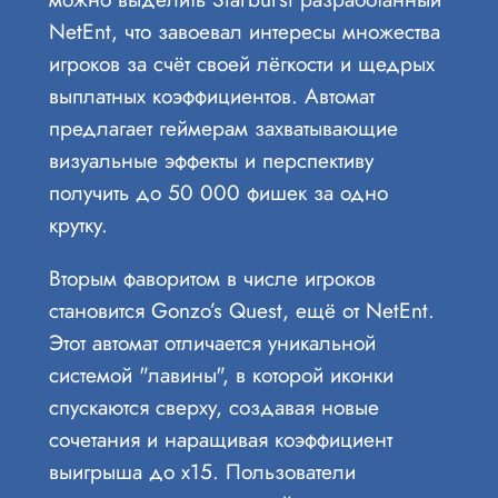
NetEnt, что завоевал интересы множества
игроков за счёт своей лёгкости и щедрых
выплатных коэффициентов. Автомат
предлагает геймерам захватывающие
визуальные эффекты и перспективу
получить до 50 000 фишек за одно
крутку.
Вторым фаворитом в числе игроков
становится Gonzo’s Quest, ещё от NetEnt.
Этот автомат отличается уникальной
системой "лавины", в которой иконки
спускаются сверху, создавая новые
сочетания и наращивая коэффициент
выигрыша до x15. Пользователи