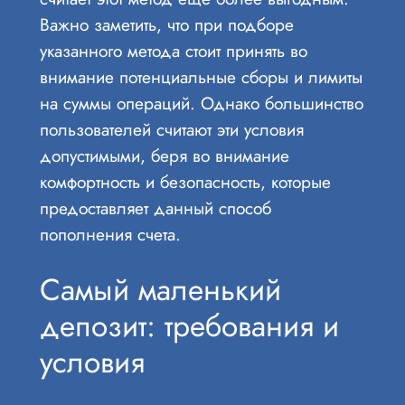
Важно заметить, что при подборе
указанного метода стоит принять во
внимание потенциальные сборы и лимиты
на суммы операций. Однако большинство
пользователей считают эти условия
допустимыми, беря во внимание
комфортность и безопасность, которые
предоставляет данный способ
пополнения счета.
Самый маленький
депозит: требования и
условия