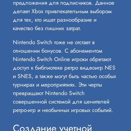
предложения для подписчиков. Данное
делает Xbox привлекательным выбором
для тех, кто ищет разнообразие и
качество без лишних затрат.
Nintendo Switch тоже не отстает в
отношении бонусов. С абонементом
Nintendo Switch Online игроки обретают
доступ к библиотеке ретро видеоигр NES
и SNES, а также могут быть частью особых
турнирах и мероприятиях. Эти черты
превращают Nintendo Switch
совершенной системой для ценителей
ретро-игр и необычных игровых событий.
Создание учетной