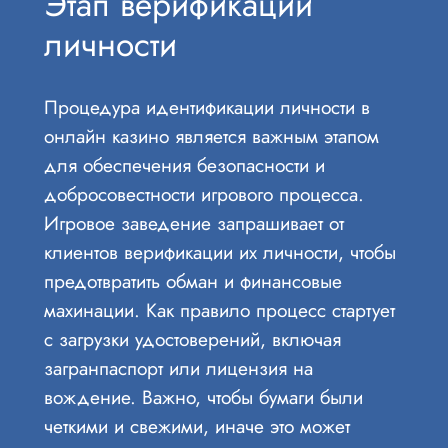
Этап верификации
личности
Процедура идентификации личности в
онлайн казино является важным этапом
для обеспечения безопасности и
добросовестности игрового процесса.
Игровое заведение запрашивает от
клиентов верификации их личности, чтобы
предотвратить обман и финансовые
махинации. Как правило процесс стартует
с загрузки удостоверений, включая
загранпаспорт или лицензия на
вождение. Важно, чтобы бумаги были
четкими и свежими, иначе это может