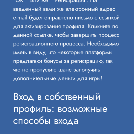
введенный вами же электронный адрес
e-mail будет отправлено письмо с ссылкой
для активирования профиля. Кликните по
данной ссылке, чтобы завершить процесс
регистрационного процесса. Необходимо
иметь в виду, что некоторые платформы
предлагают бонусы за регистрацию, так
что не пропустите шанс заполучить
дополнительные деньги для игры!
Вход в собственный
профиль: возможные
способы входа