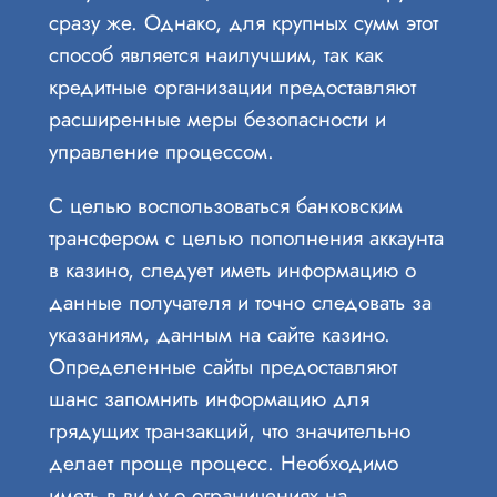
сразу же. Однако, для крупных сумм этот
способ является наилучшим, так как
кредитные организации предоставляют
расширенные меры безопасности и
управление процессом.
С целью воспользоваться банковским
трансфером с целью пополнения аккаунта
в казино, следует иметь информацию о
данные получателя и точно следовать за
указаниям, данным на сайте казино.
Определенные сайты предоставляют
шанс запомнить информацию для
грядущих транзакций, что значительно
делает проще процесс. Необходимо
иметь в виду о ограничениях на