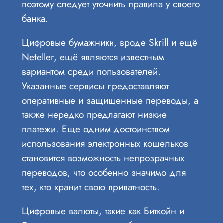
поэтому следует уточнить правила у своего
банка.
Цифровые бумажники, вроде Skrill и ещё
Neteller, ещё являются известным
вариантом среди пользователей.
Указанные сервисы предоставляют
оперативные и защищенные переводы, а
также нередко предлагают низкие
платежи. Еще одним достоинством
использования электронных кошельков
становится возможность непрозрачных
переводов, что особенно значимо для
тех, кто хранит свою приватность.
Цифровые валюты, такие как Биткойн и