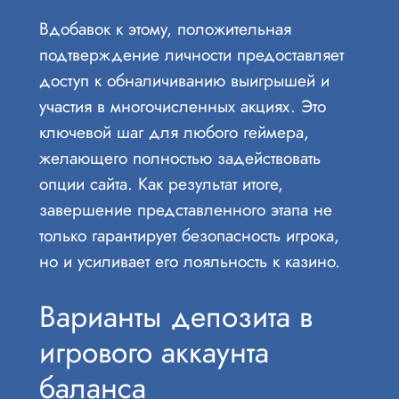
Вдобавок к этому, положительная
подтверждение личности предоставляет
доступ к обналичиванию выигрышей и
участия в многочисленных акциях. Это
ключевой шаг для любого геймера,
желающего полностью задействовать
опции сайта. Как результат итоге,
завершение представленного этапа не
только гарантирует безопасность игрока,
но и усиливает его лояльность к казино.
Варианты депозита в
игрового аккаунта
баланса