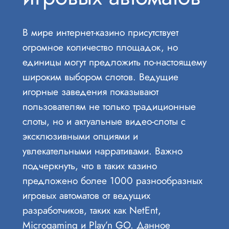
В мире интернет-казино присутствует
огромное количество площадок, но
единицы могут предложить по-настоящему
широким выбором слотов. Ведущие
игорные заведения показывают
пользователям не только традиционные
слоты, но и актуальные видео-слоты с
эксклюзивными опциями и
увлекательными нарративами. Важно
подчеркнуть, что в таких казино
предложено более 1000 разнообразных
игровых автоматов от ведущих
разработчиков, таких как NetEnt,
Microgaming и Play’n GO. Данное