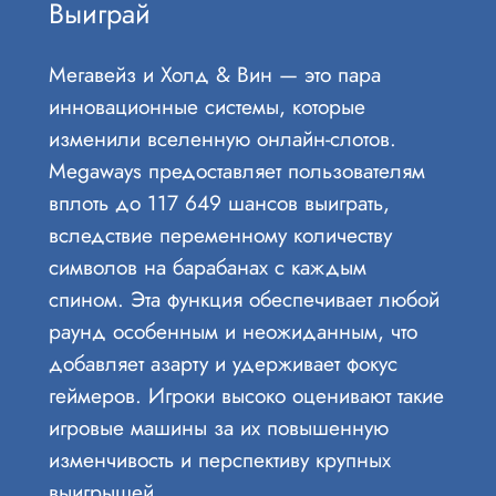
Выиграй
Мегавейз и Холд & Вин — это пара
инновационные системы, которые
изменили вселенную онлайн-слотов.
Megaways предоставляет пользователям
вплоть до 117 649 шансов выиграть,
вследствие переменному количеству
символов на барабанах с каждым
спином. Эта функция обеспечивает любой
раунд особенным и неожиданным, что
добавляет азарту и удерживает фокус
геймеров. Игроки высоко оценивают такие
игровые машины за их повышенную
изменчивость и перспективу крупных
выигрышей.