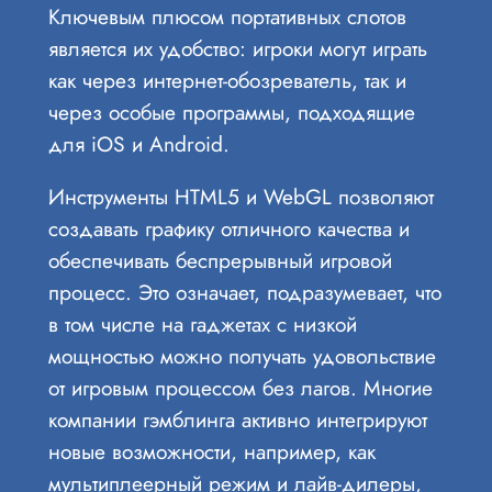
Ключевым плюсом портативных слотов
является их удобство: игроки могут играть
как через интернет-обозреватель, так и
через особые программы, подходящие
для iOS и Android.
Инструменты HTML5 и WebGL позволяют
создавать графику отличного качества и
обеспечивать беспрерывный игровой
процесс. Это означает, подразумевает, что
в том числе на гаджетах с низкой
мощностью можно получать удовольствие
от игровым процессом без лагов. Многие
компании гэмблинга активно интегрируют
новые возможности, например, как
мультиплеерный режим и лайв-дилеры,