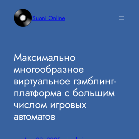
Vai
al
Suoni Online
contenuto
Максимально
многообразное
виртуальное гэмблинг-
платформа с большим
числом игровых
автоматов