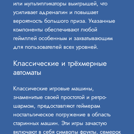
или мультипликаторы выигрышей, что
усиливает адреналин и повышает
вероятность большого приза. Указанные
компоненты обеспечивают любой
геймплей особенным и захватывающим
для пользователей всех уровней.
Классические и трёхмерные
автоматы
Классические игровые машины,
знаменитые своей простотой и ретро-
шармом, предоставляют геймерам
ностальгическое погружение в область
старинных машин. Эти игры зачастую
включают в себя символы фрукты, семерок