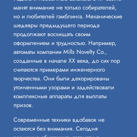
манят внимание не только собирателей,
но и любителей гэмблинга. Механические
шедевры предыдущего периода
продолжают восхищать своим
оформлением и трудностью. Например,
автоматы компании Mills Novelty Co.,
созданные в начале XX века, до сих пор
считаются примерами инженерного
творчества. Они были декорированы
утонченными узорами и задействовали
комплексные аппараты для выплаты
призов.
Современные техники вдобавок не
остаются без внимания. Сегодня