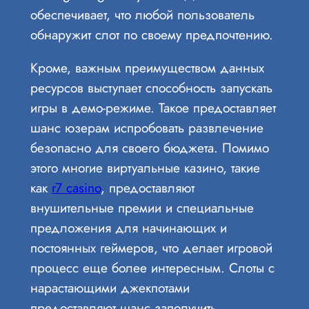
обеспечивает, что любой пользователь
обнаружит слот по своему предпочтению.
Кроме, важным преимуществом данных
ресурсов выступает способность запускать
игры в демо-режиме. Такое предоставляет
шанс юзерам испробовать развлечение
безопасно для своего бюджета. Помимо
этого многие виртуальные казино, такие
как
r7 casino
, предоставляют
внушительные премии и специальные
предложения для начинающих и
постоянных геймеров, что делает игровой
процесс еще более интересным. Слоты с
нарастающими джекпотами
предоставляют шанс заполучить