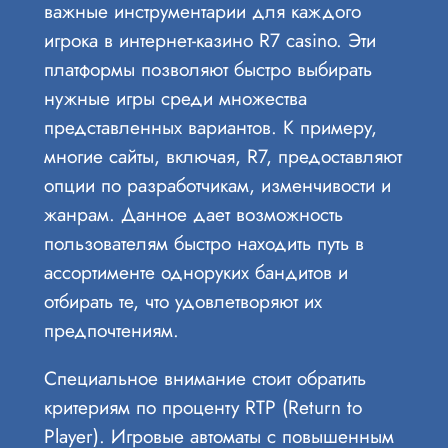
важные инструментарии для каждого
игрока в интернет-казино R7 casino. Эти
платформы позволяют быстро выбирать
нужные игры среди множества
представленных вариантов. К примеру,
многие сайты, включая, R7, предоставляют
опции по разработчикам, изменчивости и
жанрам. Данное дает возможность
пользователям быстро находить путь в
ассортименте одноруких бандитов и
отбирать те, что удовлетворяют их
предпочтениям.
Специальное внимание стоит обратить
критериям по проценту RTP (Return to
Player). Игровые автоматы с повышенным