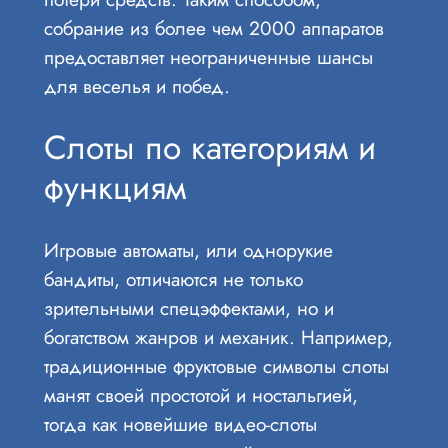
собрание из более чем 2000 аппаратов
предоставляет неограниченные шансы
для веселья и побед.
Слоты по категориям и
функциям
Игровые автоматы, или однорукие
бандиты, отличаются не только
зрительными спецэффектами, но и
богатством жанров и механик. Например,
традиционные фруктовые символы слоты
манят своей простотой и ностальгией,
тогда как новейшие видео-слоты