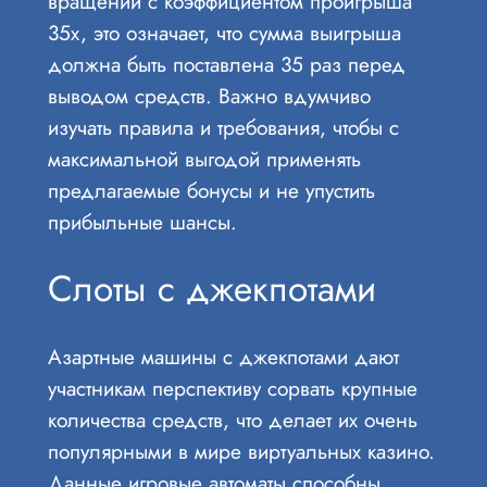
вращений с коэффициентом проигрыша
35x, это означает, что сумма выигрыша
должна быть поставлена 35 раз перед
выводом средств. Важно вдумчиво
изучать правила и требования, чтобы с
максимальной выгодой применять
предлагаемые бонусы и не упустить
прибыльные шансы.
Слоты с джекпотами
Азартные машины с джекпотами дают
участникам перспективу сорвать крупные
количества средств, что делает их очень
популярными в мире виртуальных казино.
Данные игровые автоматы способны