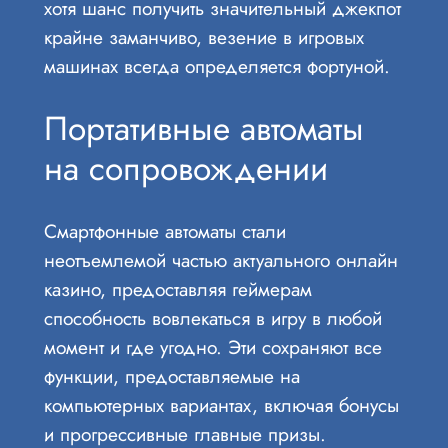
хотя шанс получить значительный джекпот
крайне заманчиво, везение в игровых
машинах всегда определяется фортуной.
Портативные автоматы
на сопровождении
Смартфонные автоматы стали
неотъемлемой частью актуального онлайн
казино, предоставляя геймерам
способность вовлекаться в игру в любой
момент и где угодно. Эти сохраняют все
функции, предоставляемые на
компьютерных вариантах, включая бонусы
и прогрессивные главные призы.