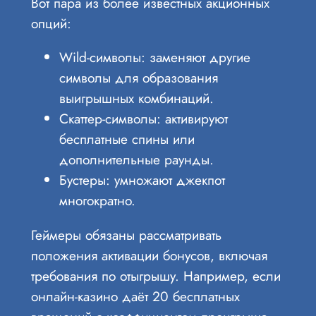
Вот пара из более известных акционных
опций:
Wild-символы: заменяют другие
символы для образования
выигрышных комбинаций.
Скаттер-символы: активируют
бесплатные спины или
дополнительные раунды.
Бустеры: умножают джекпот
многократно.
Геймеры обязаны рассматривать
положения активации бонусов, включая
требования по отыгрышу. Например, если
онлайн-казино даёт 20 бесплатных