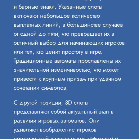
и барные знаки. Указанные слоты
включают небольшое количество
выплатных линий, в большинстве случаев
от одной до пяти, что превращает их в
отличный выбор для начинающих игроков
или тех, кто ценит простоту в игре.
Традиционные автоматы прославлены их
значительной изменчивостью, что может
привести к крупным призам при удачном
сочетании символов.
С другой позиции, 3D слоты
представляют собой актуальный этап в
развитии игровых автоматов. Они
удивляют воображение игроков
премиальной визуальными эффектами и