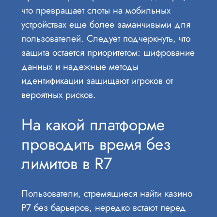
что превращает слоты на мобильных
устройствах еще более заманчивыми для
пользователей. Следует подчеркнуть, что
защита остается приоритетом: шифрование
данных и надежные методы
идентификации защищают игроков от
вероятных рисков.
На какой платформе
проводить время без
лимитов в R7
Пользователи, стремящиеся найти казино
Р7 без барьеров, нередко встают перед