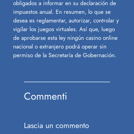
obligados a informar en su declaración de
impuestos anual. En resumen, lo que se
desea es reglamentar, autorizar, controlar y
vigilar los juegos virtuales. Así que, luego
de aprobarse esta ley ningún casino online
nacional o extranjero podrá operar sin
permiso de la Secretaría de Gobernación.
Commenti
Lascia un commento