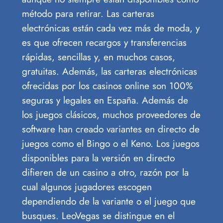
método para retirar. Las carteras
electrónicas están cada vez más de moda, y
es que ofrecen recargos y transferencias
rápidas, sencillas y, en muchos casos,
gratuitas. Además, las carteras electrónicas
ofrecidas por los casinos online son 100%
seguras y legales en España. Además de
los juegos clásicos, muchos proveedores de
software han creado variantes en directo de
juegos como el Bingo o el Keno. Los juegos
disponibles para la versión en directo
difieren de un casino a otro, razón por la
cual algunos jugadores escogen
dependiendo de la variante o el juego que
busques. LeoVegas se distingue en el