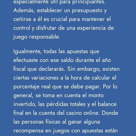
especialmente útil para principiantes.
Además, establecer un presupuesto y
ceñirse a él es crucial para mantener el
control y disfrutar de una experiencia de
juego responsable.
Igualmente, todas las apuestas que
efectuaste con ese saldo durante el año
fiscal que declararás. Sin embargo, existen
ciertas variaciones a la hora de calcular el
porcentaje real que se debe pagar. Por lo
general, se toma en cuenta el monto
invertido, las pérdidas totales y el balance
final en la cuenta del casino online. Donde
las personas físicas al ganar alguna
recompensa en juegos con apuestas están