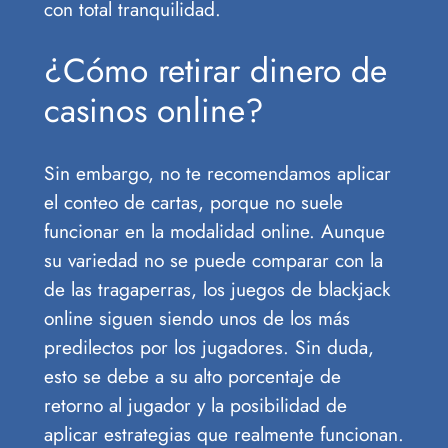
con total tranquilidad.
¿Cómo retirar dinero de
casinos online?
Sin embargo, no te recomendamos aplicar
el conteo de cartas, porque no suele
funcionar en la modalidad online. Aunque
su variedad no se puede comparar con la
de las tragaperras, los juegos de blackjack
online siguen siendo unos de los más
predilectos por los jugadores. Sin duda,
esto se debe a su alto porcentaje de
retorno al jugador y la posibilidad de
aplicar estrategias que realmente funcionan.