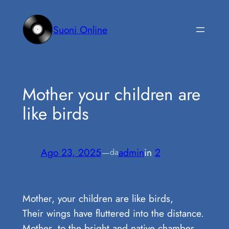
Vai
al
Suoni Online
contenuto
Mother your children are
like birds
Ago 23, 2025
—
admin
in
2
da
Mother, your children are like birds,
Their wings have fluttered into the distance.
Mother, to the bright and native chamber,